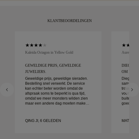
KLANTBEOORDELINGEN
Kaleida Octagon in Yellow Gold
Aurelle in 
GEWELDIGE PRIJS, GEWELDIGE
DIEGO W
JUWELIERS.
OM MEE T
Geweldige prijs, geweldige sieraden.
Diego was
Bestelling snel verwerkt. De service
samen te 
kan echter beter worden omdat de
trouwringe
afspraak soms te beperkt is qua tijd,
voor detai
omdat we meer monsters wilden zien
buitengewo
maar een andere dag moeten maken.
goed afgeh
Over het algemeen goede ervaring,
klaar. We 
sieraden van goede kwaliteit. Mijn
ervaring 
vrouw is gelukkig.
aan aan i
QING JI, 6 GELEDEN
MATEUSZ
prachtige