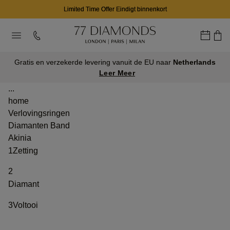
Limited Time Offer Eindigt binnenkort
Gratis en verzekerde levering vanuit de EU naar
Netherlands
Leer Meer
...
home
Verlovingsringen
Diamanten Band
Akinia
1
Zetting
2
Diamant
3
Voltooi