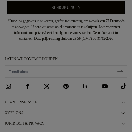
SCHRIJF U NU IN
*Door uw gegevens in te voeren, geeft u toestemming om e-mails van 77 Diamonds
te ontvangen. U bent vrij om u op elk moment uit te schrijven. Lees voor meer
informatie ons
privacybeleid
en
algemene voorwaarden
. Geen alternatief in
contanten. Deze prijstrekking sluit om 23:59 (GMT) op 31/12/2026
LATEN WE CONTACT HOUDEN
KLANTENSERVICE
Contact opnemen
OVER ONS
Maak een afspraak
Ons Verhaal
JURIDISCH & PRIVACY
Veelgestelde vragen
Onze Showrooms