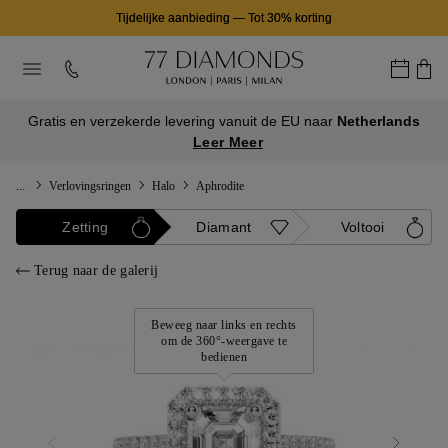
Tijdelijke aanbieding
—
Tot 30% korting
Gratis en verzekerde levering vanuit de EU naar
Netherlands
Leer Meer
...
Verlovingsringen
Halo
Aphrodite
Zetting
Diamant
Voltooi
Terug naar de galerij
Beweeg naar links en rechts
om de 360°-weergave te
bedienen