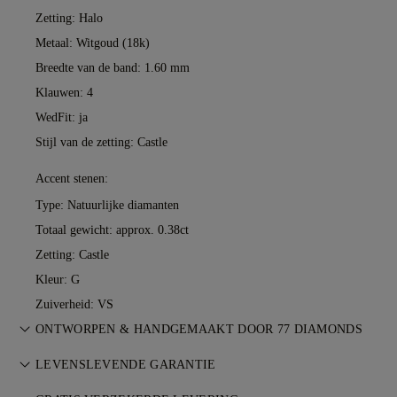
Zetting: Halo
Metaal:
Witgoud (18k)
Breedte van de band: 1.60 mm
Klauwen: 4
WedFit: ja
Stijl van de zetting: Castle
Accent stenen:
Type: Natuurlijke diamanten
Totaal gewicht: approx. 0.38ct
Zetting: Castle
Kleur: G
Zuiverheid: VS
ONTWORPEN & HANDGEMAAKT DOOR 77 DIAMONDS
De kunst van juweliersvakmanschap, tot leven gebracht door
LEVENSLEVENDE GARANTIE
de meesterzetters van 77 Diamonds.
Bij elke aankoop bij 77 Diamonds ontvang je een levenslange