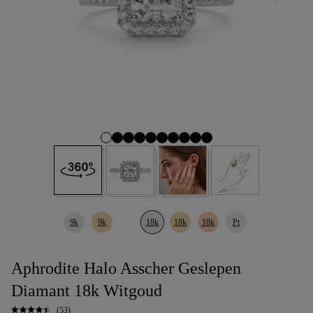
9k
9k
18k
18k
18k
Pt
Aphrodite Halo Asscher Geslepen
Diamant 18k Witgoud
(53)