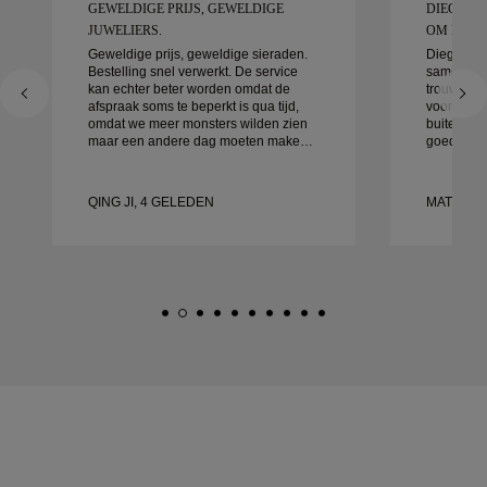
GEWELDIGE PRIJS, GEWELDIGE
DIEGO W
JUWELIERS.
OM MEE T
Geweldige prijs, geweldige sieraden.
Diego was
Bestelling snel verwerkt. De service
samen te 
kan echter beter worden omdat de
trouwringe
afspraak soms te beperkt is qua tijd,
voor detai
omdat we meer monsters wilden zien
buitengewo
maar een andere dag moeten maken.
goed afgeh
Over het algemeen goede ervaring,
klaar. We 
sieraden van goede kwaliteit. Mijn
ervaring 
vrouw is gelukkig.
aan aan i
QING JI, 4 GELEDEN
MATEUSZ
prachtige