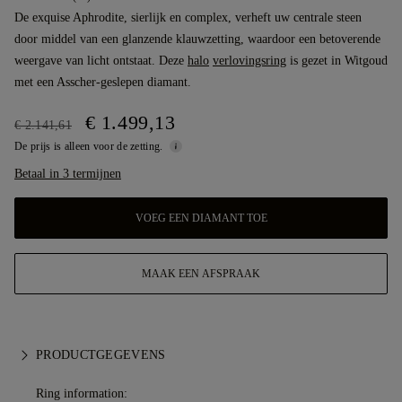
De exquise Aphrodite, sierlijk en complex, verheft uw centrale steen
door middel van een glanzende klauwzetting, waardoor een betoverende
weergave van licht ontstaat. Deze
halo
verlovingsring
is gezet in Witgoud
met een Asscher-geslepen diamant.
€ 1.499,13
€ 2.141,61
De prijs is alleen voor de zetting.
Betaal in 3 termijnen
VOEG EEN DIAMANT TOE
MAAK EEN AFSPRAAK
PRODUCTGEGEVENS
Ring information: