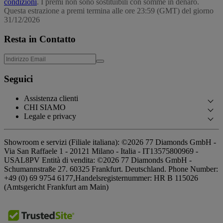
condizioni
. I premi non sono sostituibili con somme in denaro.
Questa estrazione a premi termina alle ore 23:59 (GMT) del giorno
31/12/2026
Resta in Contatto
Seguici
Assistenza clienti
CHI SIAMO
Contattaci
Legale e privacy
La Nostra Storia
Prenota un Appuntamento
Politica Privacy
I Nostri Showroom
Showroom e servizi (Filiale italiana): ©2026 77 Diamonds GmbH -
Domande Frequenti
Politica Cookies
Via San Raffaele 1 - 20121 Milano - Italia - IT13575800969 -
Le Nostre Promesse
Consegna e Restituzioni
USAL8PV
Entità di vendita: ©2026 77 Diamonds GmbH -
Termini & Condizioni
Approvvigionamento Responsabile
Schumannstraße 27. 60325 Frankfurt. Deutschland.
Phone Number:
Termini & Condizioni Finanziamento
Impressum
+49 (0) 69 9754 6177,
Handelsregisternummer: HR B 115026
Stampa
(Amtsgericht Frankfurt am Main)
Calcolatore Tasse & Imposte
Premi
Calcolatore Finanziamento
Testimonial
Offerte Speciali