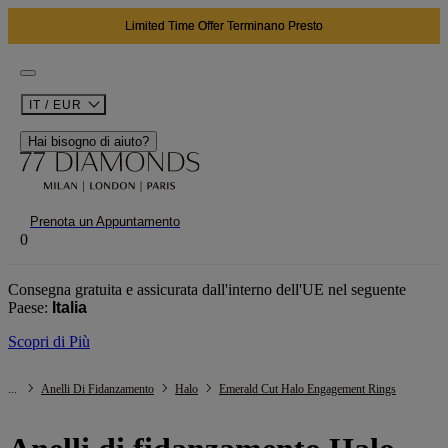
02
03
26
G
H
M
IT / EUR
Hai bisogno di aiuto?
Prenota un Appuntamento
0
Consegna gratuita e assicurata dall'interno dell'UE nel seguente
Paese:
Italia
Scopri di Più
...
Anelli Di Fidanzamento
Halo
Emerald Cut Halo Engagement Rings