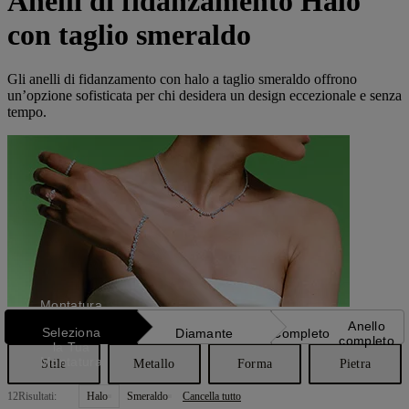
Anelli di fidanzamento Halo
con taglio smeraldo
Gli anelli di fidanzamento con halo a taglio smeraldo offrono
un’opzione sofisticata per chi desidera un design eccezionale e senza
tempo.
Montatura
Anello
Seleziona
Diamante
Completo
completo
la Tua
Montatura
Stile
Metallo
Forma
Pietra
12
Risultati:
Halo
Smeraldo
Cancella tutto