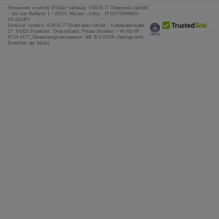
Showroom e servizi (Filiale italiana): ©2026 77 Diamonds GmbH
- Via San Raffaele 1 - 20121 Milano - Italia - IT13575800969 -
USAL8PV
Entità di vendita: ©2026 77 Diamonds GmbH -
Schumannstraße
27. 60325 Frankfurt. Deutschland.
Phone Number:
+49 (0) 69
9754 6177,
Handelsregisternummer: HR B 115026 (Amtsgericht
Frankfurt am Main)