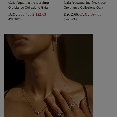
Gaia Aquamarine Earrings
Gaia Aquamarine Necklace
Oro bianco Collezione Gaia
Oro bianco Collezione Gaia
Da
€ 2.358,48
€ 2.122,63
Da
€ 2.663,72
€ 2.397,35
(IVA INCL)
(IVA INCL)