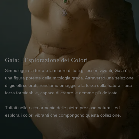
Gaia: l'Esplorazione dei Colori
Simboleggia la terra e la madre di tutti gli esseri viventi, Gaia è
una figura potente della mitologia greca. Attraverso una selezione
di gioielli colorati, rendiamo omaggio alla forza della natura - una
forza formidabile, capace di creare le gemme più delicate.
Tuffati nella ricca armonia delle pietre preziose naturali, ed
esplora i colori vibranti che compongono questa collezione.