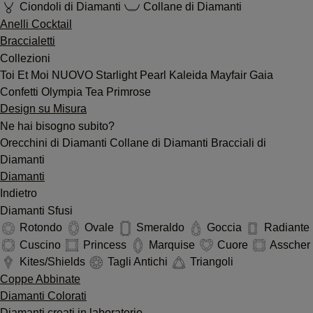
Ciondoli di Diamanti
Collane di Diamanti
Anelli Cocktail
Braccialetti
Collezioni
Toi Et Moi
NUOVO
Starlight
Pearl
Kaleida
Mayfair
Gaia
Confetti
Olympia
Tea
Primrose
Design su Misura
Ne hai bisogno subito?
Orecchini di Diamanti
Collane di Diamanti
Bracciali di
Diamanti
Diamanti
Indietro
Diamanti Sfusi
Rotondo
Ovale
Smeraldo
Goccia
Radiante
Cuscino
Princess
Marquise
Cuore
Asscher
Kites/Shields
Tagli Antichi
Triangoli
Coppe Abbinate
Diamanti Colorati
Diamanti creati in laboratorio