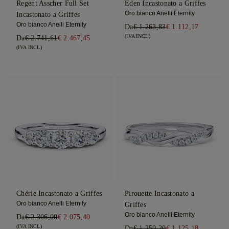
Regent Asscher Full Set
Eden Incastonato a Griffes
Oro bianco Anelli Eternity
Incastonato a Griffes
Oro bianco Anelli Eternity
Da
€ 1.263,83
€ 1.112,17
(IVA INCL)
Da
€ 2.741,61
€ 2.467,45
(IVA INCL)
Chérie Incastonato a Griffes
Pirouette Incastonato a
Oro bianco Anelli Eternity
Griffes
Oro bianco Anelli Eternity
Da
€ 2.306,00
€ 2.075,40
(IVA INCL)
Da
€ 1.250,20
€ 1.125,18