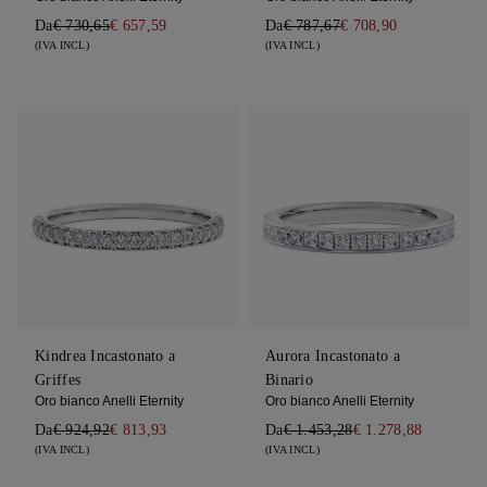
Da
€ 730,65
€ 657,59
Da
€ 787,67
€ 708,90
(IVA INCL)
(IVA INCL)
Kindrea Incastonato a
Aurora Incastonato a
Griffes
Binario
Oro bianco Anelli Eternity
Oro bianco Anelli Eternity
Da
€ 924,92
€ 813,93
Da
€ 1.453,28
€ 1.278,88
(IVA INCL)
(IVA INCL)