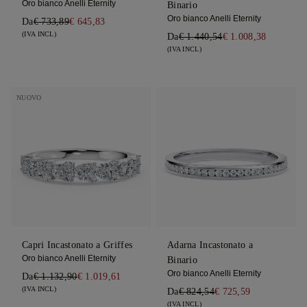
Oro bianco Anelli Eternity
Binario
Oro bianco Anelli Eternity
Da
€ 733,89
€ 645,83
(IVA INCL)
Da
€ 1.440,54
€ 1.008,38
(IVA INCL)
NUOVO
Capri Incastonato a Griffes
Adarna Incastonato a
Oro bianco Anelli Eternity
Binario
Oro bianco Anelli Eternity
Da
€ 1.132,90
€ 1.019,61
(IVA INCL)
Da
€ 824,54
€ 725,59
(IVA INCL)