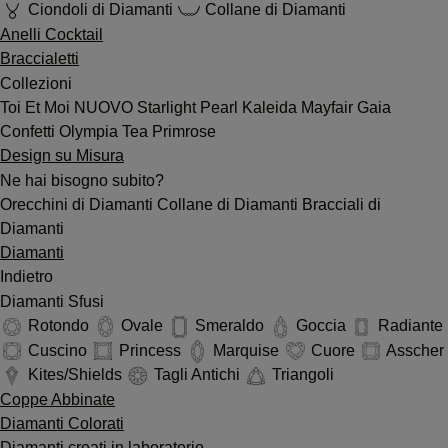
Ciondoli di Diamanti
Collane di Diamanti
Anelli Cocktail
Braccialetti
Collezioni
Toi Et Moi
NUOVO
Starlight
Pearl
Kaleida
Mayfair
Gaia
Confetti
Olympia
Tea
Primrose
Design su Misura
Ne hai bisogno subito?
Orecchini di Diamanti
Collane di Diamanti
Bracciali di
Diamanti
Diamanti
Indietro
Diamanti Sfusi
Rotondo
Ovale
Smeraldo
Goccia
Radiante
Cuscino
Princess
Marquise
Cuore
Asscher
Kites/Shields
Tagli Antichi
Triangoli
Coppe Abbinate
Diamanti Colorati
Diamanti creati in laboratorio