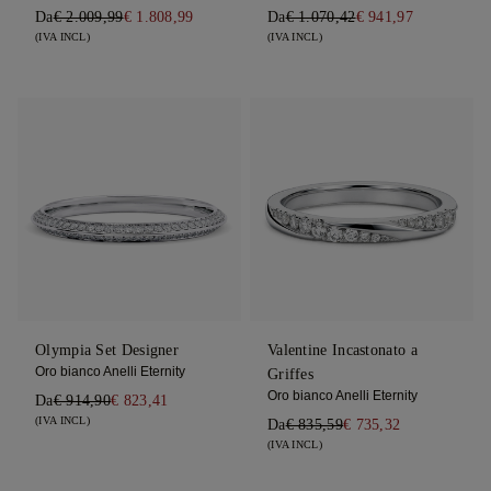
Da
€ 2.009,99
€ 1.808,99
Da
€ 1.070,42
€ 941,97
(IVA INCL)
(IVA INCL)
Olympia Set Designer
Valentine Incastonato a
Oro bianco Anelli Eternity
Griffes
Oro bianco Anelli Eternity
Da
€ 914,90
€ 823,41
(IVA INCL)
Da
€ 835,59
€ 735,32
(IVA INCL)