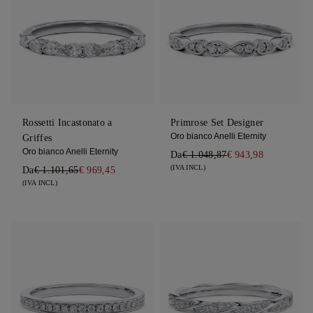
Rossetti Incastonato a
Primrose Set Designer
Oro bianco Anelli Eternity
Griffes
Oro bianco Anelli Eternity
Da
€ 1.048,87
€ 943,98
(IVA INCL)
Da
€ 1.101,65
€ 969,45
(IVA INCL)