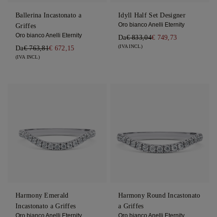
Ballerina Incastonato a
Idyll Half Set Designer
Oro bianco Anelli Eternity
Griffes
Oro bianco Anelli Eternity
Da
€ 833,04
€ 749,73
(IVA INCL)
Da
€ 763,81
€ 672,15
(IVA INCL)
Harmony Emerald
Harmony Round Incastonato
Incastonato a Griffes
a Griffes
Oro bianco Anelli Eternity
Oro bianco Anelli Eternity