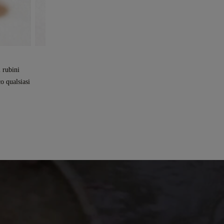
Smeraldo
i rubini
Si crede che queste gemme dal verde intenso
o qualsiasi
portino pace e speranza a chi le indossa.