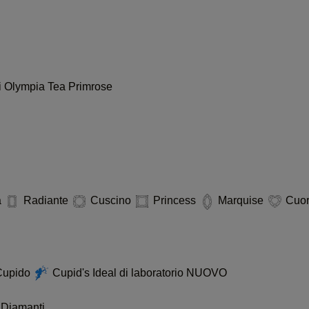
i
Olympia
Tea
Primrose
i
a
Radiante
Cuscino
Princess
Marquise
Cuo
 Cupido
Cupid's Ideal di laboratorio
NUOVO
 Diamanti