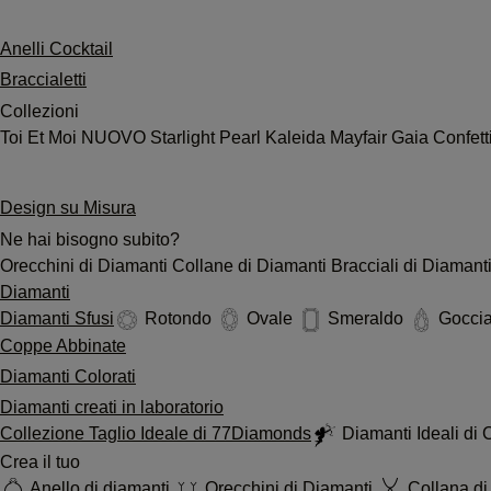
Anelli Cocktail
Braccialetti
Collezioni
Toi Et Moi
NUOVO
Starlight
Pearl
Kaleida
Mayfair
Gaia
Confett
Design su Misura
Ne hai bisogno subito?
Orecchini di Diamanti
Collane di Diamanti
Bracciali di Diamant
Diamanti
Diamanti Sfusi
Rotondo
Ovale
Smeraldo
Gocci
Coppe Abbinate
Diamanti Colorati
Diamanti creati in laboratorio
Collezione Taglio Ideale di 77Diamonds
Diamanti Ideali di
Crea il tuo
Anello di diamanti
Orecchini di Diamanti
Collana di