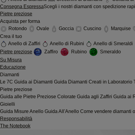
Consegna Espressa
Scegli i nostri diamanti con spedizione ra
Pietre preziose
Acquista per forma
Rotondo
Ovale
Goccia
Cuscino
Marquise
Crea il tuo
Anello di Zaffiri
Anello di Rubini
Anello di Smeraldi
Pietre preziose
Zaffiro
Rubino
Smeraldo
Su Misura
Educazione
Diamanti
Le 7C
Guida ai Diamanti
Guida Diamanti Creati in Laboratorio
Pietre preziose
Guida alle Pietre Preziose Colorate
Guida agli Zaffiri
Guida ai 
Gioielli
Guida Misure Anello
Guida All'Anello
Come vendere diamanti o 
Responsabilità
The Notebook