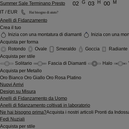
G
H
M
02
03
00
Summer Sale Terminano Presto
IT / EUR
Hai bisogno di aiuto?
Anelli di Fidanzamento
Crea il tuo
Inizia con una montatura di diamanti
Inizia con una mon
Acquista per forma
Rotondo
Ovale
Smeraldo
Goccia
Radiante
Acquista per stile
Solitario
Fascia di Diamanti
Halo
Acquista per Metallo
Oro Bianco
Oro Giallo
Oro Rosa
Platino
Nuovi Arrivi
Design su Misura
Anelli di Fidanzamento da Uomo
Anelli di fidanzamento coltivati in laboratorio
Ne hai bisogno prima?
Acquista i nostri articoli Pronti da Indo
Fedi Nuziali
Acquista per stile