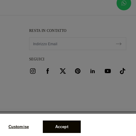
RESTA IN CONTATTO
SEGUICI
NOTA UN APPUNTAMENTO
Customise
Accept
r: HR B 115026
GGIUNGI AL CARRELLO