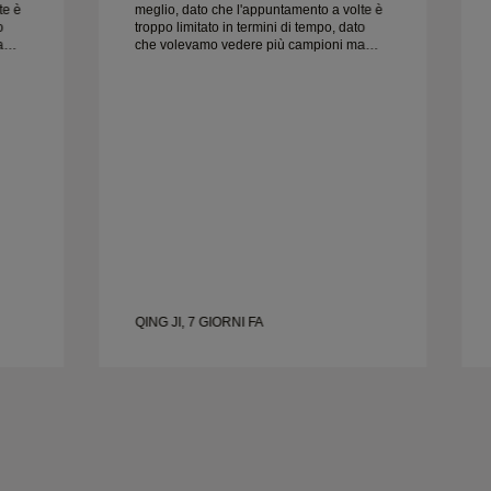
te è
meglio, dato che l'appuntamento a volte è
o
troppo limitato in termini di tempo, dato
a
che volevamo vedere più campioni ma
dobbiamo prenotare un altro
appuntamento per un altro giorno.
,
Esperienza complessivamente buona,
e.
gioielli di buona qualità. Moglie è felice.
QING JI, 7 GIORNI FA