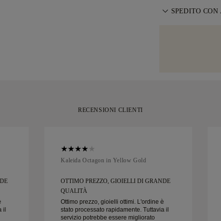
tramite il serv
Per una vestibil
Termini e Condi
SPEDITO CON
direttamente all
ridimensionament
nostri ordini pe
Prestiamo la mas
consegna. Scopr
Per alcuni artico
gioiello artigian
ridimensioname
servizio di spe
gialla, elegante
Brinks. Se non è
momento.
può restituirlo o
RECENSIONI CLIENTI
Kaleida Octagon in Yellow Gold
NDE
OTTIMO PREZZO, GIOIELLI DI GRANDE
QUALITÀ
è
Ottimo prezzo, gioielli ottimi. L'ordine è
 il
stato processato rapidamente. Tuttavia il
servizio potrebbe essere migliorato