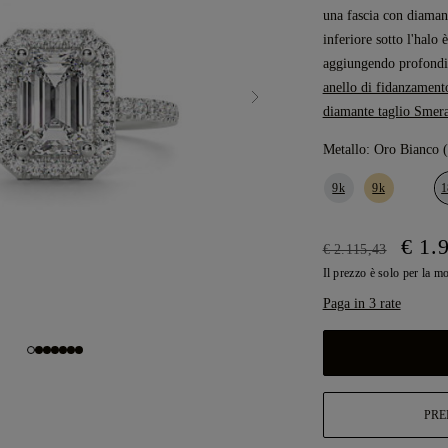
una fascia con diamant
inferiore sotto l'halo 
aggiungendo profondit
anello di fidanzament
diamante taglio Smer
Metallo:
Oro Bianco 
9k
9k
1
€ 1.
€ 2.115,43
Il prezzo è solo per la m
Paga in 3 rate
PRE