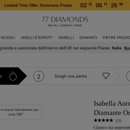
G
H
M
02
06
26
Limited Time Offer Terminano Presto
 NUZIALI
ANELLI ETERNITY
GIOIELLI
DIAMANTI
PIETRE PREZI
Sc
ratuita e assicurata dall'interno dell'UE nel seguente Paese:
Italia
2
ra
Scegli una pietra
Isabella Aur
i mouse lateralmente per
Diamante Or
vista 360°
(12)
Classico ma sorprenden