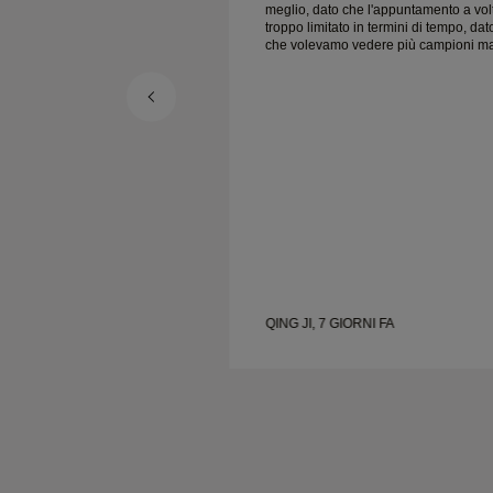
meglio, dato che l'appuntamento a vol
troppo limitato in termini di tempo, dat
che volevamo vedere più campioni m
dobbiamo prenotare un altro
appuntamento per un altro giorno.
Esperienza complessivamente buona
gioielli di buona qualità. Moglie è felic
QING JI, 7 GIORNI FA