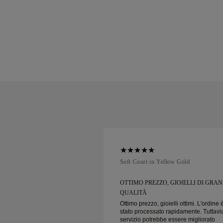
ellow Gold
Soft Court in Yellow Gold
IO CLIENTI E
OTTIMO PREZZO, GIOIELLI DI GRA
...
QUALITÀ
ienti e prezzi incredibili
Ottimo prezzo, gioielli ottimi. L'ordine 
cura!
stato processato rapidamente. Tuttavia
servizio potrebbe essere migliorato