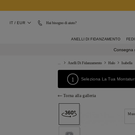
IT / EUR
Hai bisogno di aiuto?
ANELLI DI FIDANZAMENTO
FEDI
Consegna g
...
Anelli Di Fidanzamento
Halo
Isabella
1
Seleziona La Tua Montatu
Torna alla galleria
Muov