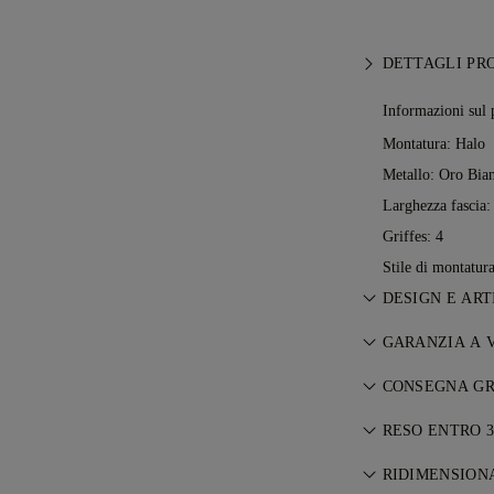
DETTAGLI PR
Informazioni sul 
Montatura: Halo
Metallo:
Oro Bian
Larghezza fascia
Griffes: 4
Stile di montatura
DESIGN E ART
L’arte del racco
GARANZIA A 
grazie ai maestr
Con ogni acquis
CONSEGNA GR
a vita su eventua
Tutte le spese d
necessarie sara
RESO ENTRO 3
indipendentemen
nostri
Termini e
Se non sei compl
suo articolo se
RIDIMENSION
cambiare il tuo 