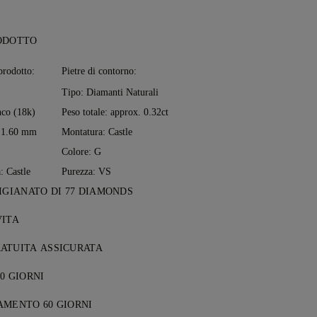
ODOTTO
prodotto:
Pietre di contorno:
Tipo: Diamanti Naturali
co (18k)
Peso totale: approx. 0.32ct
: 1.60 mm
Montatura: Castle
Colore: G
: Castle
Purezza: VS
IGIANATO DI 77 DIAMONDS
nto prende forma, un gioiello alla volta,
VITA
i orafi di 77 Diamonds.
to da 77 Diamonds ricevi una garanzia
ATUITA ASSICURATA
li difetti di produzione. Le riparazioni
i spedizione sono gratuite,
nno effettuate gratuitamente. Consulta i
0 GIORNI
te dal luogo di residenza. Spediremo il
 Condizioni
.
etamente soddisfatto, puoi restituire o
nza rischi e completamente assicurato
AMENTO 60 GIORNI
acquisto entro 30 giorni. Consulta i nostri