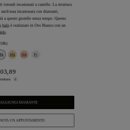
i rotondi incastonati a castello. La struttura
è anch'essa incastonata con diamanti,
à a questo gioiello senza tempo. Questo
o
halo
è realizzato in Oro Bianco con un
aldo
.
(18k)
8k
18k
18k
Pt
903,89
ontatura.
AGGIUNGI DIAMANTE
NOTA UN APPUNTAMENTO