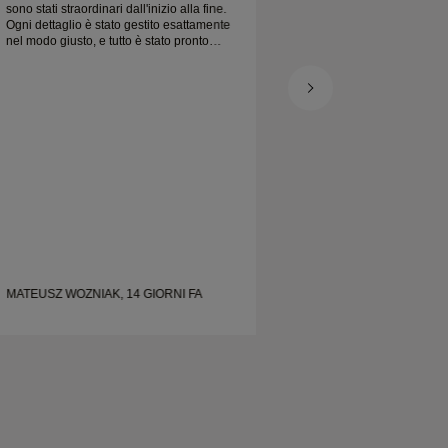
sono stati straordinari dall'inizio alla fine.
sono stati straordinari
Ogni dettaglio è stato gestito esattamente
Ogni dettaglio è sta
nel modo giusto, e tutto è stato pronto
nel modo giusto, e tu
puntuale. Non potremmo essere più felici
puntuale. Non potre
dell'esperienza e lo consigliamo
dell'esperienza e lo
vivamente a chiunque cerchi fedi nuziali
vivamente a chiunque
belle e ben realizzate.
belle e ben realizzat
MATEUSZ WOZNIAK, 14 GIORNI FA
MATEUSZ WOZNIAK,