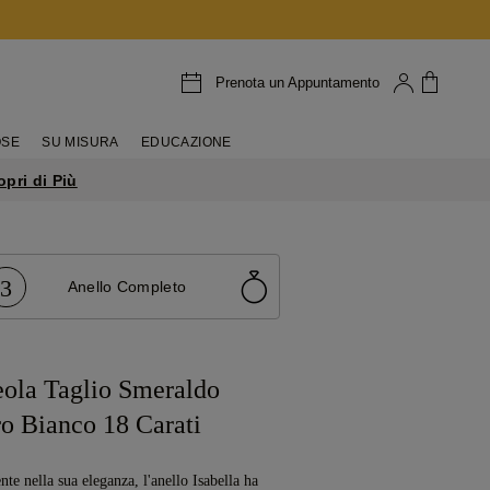
Prenota un Appuntamento
OSE
SU MISURA
EDUCAZIONE
opri di Più
3
Anello Completo
eola Taglio Smeraldo
o Bianco 18 Carati
te nella sua eleganza, l'anello Isabella ha