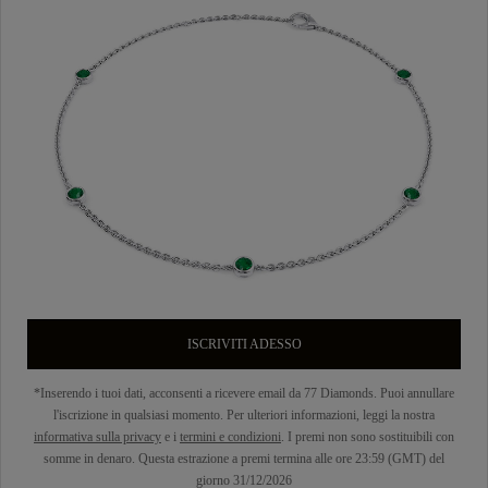
ISCRIVITI ADESSO
*Inserendo i tuoi dati, acconsenti a ricevere email da 77 Diamonds. Puoi annullare
l'iscrizione in qualsiasi momento. Per ulteriori informazioni, leggi la nostra
informativa sulla privacy
e i
termini e condizioni
. I premi non sono sostituibili con
somme in denaro. Questa estrazione a premi termina alle ore 23:59 (GMT) del
giorno 31/12/2026