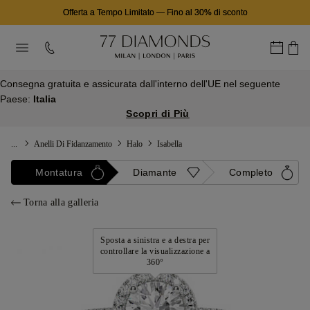
Offerta a Tempo Limitato
—
Fino al 30% di sconto
Consegna gratuita e assicurata dall'interno dell'UE nel seguente
Paese:
Italia
Scopri di Più
...
Anelli Di Fidanzamento
Halo
Isabella
Montatura
Diamante
Completo
Torna alla galleria
Sposta a sinistra e a destra per
controllare la visualizzazione a
360°