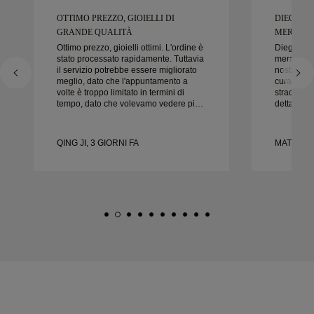
OTTIMO PREZZO, GIOIELLI DI
DIEGO È
GRANDE QUALITÀ
MERAVIGL
Ottimo prezzo, gioielli ottimi. L'ordine è
Diego è s
stato processato rapidamente. Tuttavia
meraviglio
il servizio potrebbe essere migliorato
nostre fedi
meglio, dato che l'appuntamento a
cura e la c
volte è troppo limitato in termini di
straordinar
tempo, dato che volevamo vedere più
dettaglio 
campioni ma dobbiamo prenotare un
nel modo g
altro appuntamento per un altro giorno.
puntuale.
Esperienza complessivamente buona,
felici del
QING JI, 3 GIORNI FA
MATEUSZ 
gioielli di buona qualità. Moglie è
vivamente 
felice.
nuziali be