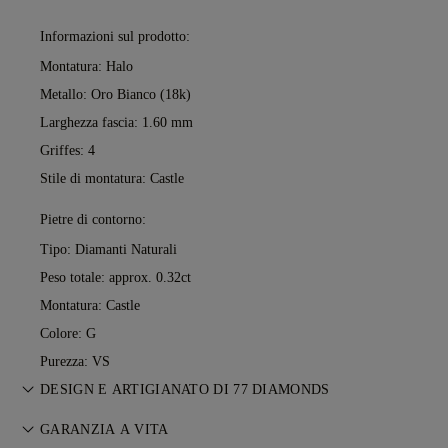
Informazioni sul prodotto:
Montatura: Halo
Metallo:
Oro Bianco (18k)
Larghezza fascia: 1.60 mm
Griffes: 4
Stile di montatura: Castle
Pietre di contorno:
Tipo: Diamanti Naturali
Peso totale: approx. 0.32ct
Montatura: Castle
Colore: G
Purezza: VS
DESIGN E ARTIGIANATO DI 77 DIAMONDS
L’arte del racconto prende forma, un gioiello alla volta, grazie
GARANZIA A VITA
ai maestri orafi di 77 Diamonds.