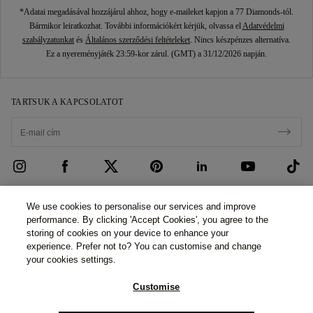
*Adatai megadásával hozzájárul ahhoz, hogy e-maileket kapjon a 77 Diamonds-tól.
Bármikor leiratkozhat. További információkért kérjük, olvassa el
Adatvédelmi
szabályzatunkat
és
Általános szerződési feltételeket
. Nincs készpénzes alternatíva.
Ez a nyereményjáték 23:59-kor zárul. (GMT) a 31/12/2026 napján.
TARTSUK A KAPCSOLATOT
ÜGYFÉLSZOLGÁLAT
We use cookies to personalise our services and improve
performance. By clicking 'Accept Cookies', you agree to the
Kapcsolatfelvétel
RÓLUNK
storing of cookies on your device to enhance your
experience. Prefer not to? You can customise and change
Foglaljon időpontot
Történetünk
JOGI ÉS ADATVÉDELMI
your cookies settings.
GYIK
Bemutatótermeink
Adatvédelmi irányelvek
Customise
Szállítás és visszáru
Ígéreteink
Cookie szabályzat
©2026 77 Diamonds GmbH -
Schumannstraße 27. 60325