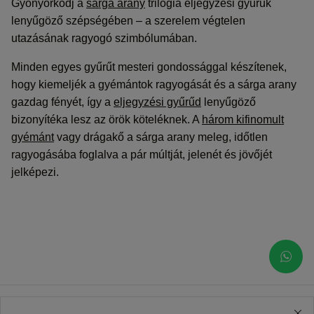
Gyönyörködj a
sárga arany
trilógia eljegyzési gyűrűk
lenyűgöző szépségében – a szerelem végtelen
utazásának ragyogó szimbólumában.
Minden egyes gyűrűt mesteri gondossággal készítenek,
hogy kiemeljék a gyémántok ragyogását és a sárga arany
gazdag fényét, így a
eljegyzési gyűrűd
lenyűgöző
bizonyítéka lesz az örök köteléknek. A
három kifinomult
gyémánt
vagy drágakő a sárga arany meleg, időtlen
ragyogásába foglalva a pár múltját, jelenét és jövőjét
jelképezi.