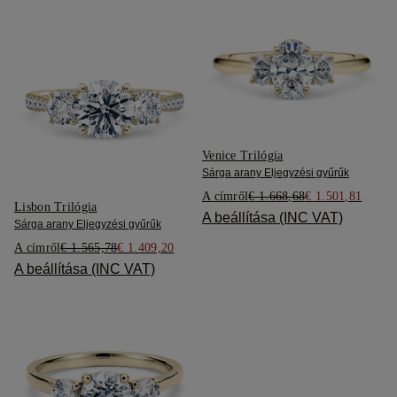
Venice Trilógia
Sárga arany Eljegyzési gyűrűk
A címről
€ 1.668,68
€ 1.501,81
Lisbon Trilógia
A beállítása (INC VAT)
Sárga arany Eljegyzési gyűrűk
A címről
€ 1.565,78
€ 1.409,20
A beállítása (INC VAT)