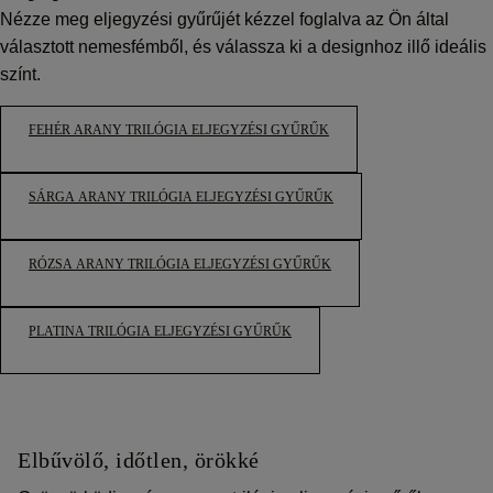
Nézze meg eljegyzési gyűrűjét kézzel foglalva az Ön által
választott nemesfémből, és válassza ki a designhoz illő ideális
színt.
FEHÉR ARANY TRILÓGIA ELJEGYZÉSI GYŰRŰK
SÁRGA ARANY TRILÓGIA ELJEGYZÉSI GYŰRŰK
RÓZSA ARANY TRILÓGIA ELJEGYZÉSI GYŰRŰK
PLATINA TRILÓGIA ELJEGYZÉSI GYŰRŰK
Elbűvölő, időtlen, örökké