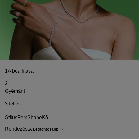
1
A beállítása
2
Gyémánt
3
Teljes
Stílus
Fém
Shape
Kő
Rendezés: