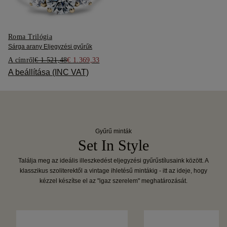
Roma Trilógia
Sárga arany Eljegyzési gyűrűk
A címről
€ 1.521,48
€ 1.369,33
A beállítása (INC VAT)
Gyűrű minták
Set In Style
Találja meg az ideális illeszkedést eljegyzési gyűrűstílusaink között. A
klasszikus szoliterektől a vintage ihletésű mintákig - itt az ideje, hogy
kézzel készítse el az "igaz szerelem" meghatározását.