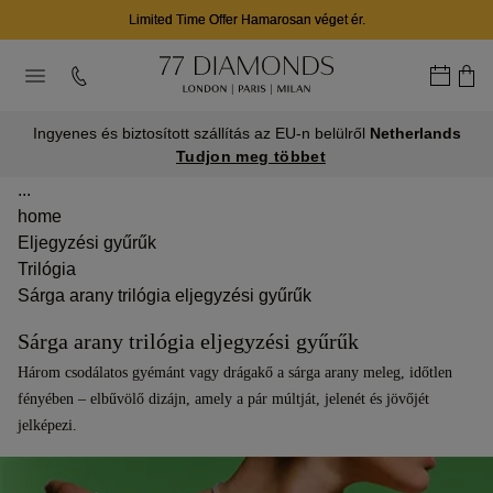
Limited Time Offer Hamarosan véget ér.
Ingyenes és biztosított szállítás az EU-n belülről
Netherlands
Tudjon meg többet
...
home
Eljegyzési gyűrűk
Trilógia
Sárga arany trilógia eljegyzési gyűrűk
Sárga arany trilógia eljegyzési gyűrűk
Három csodálatos gyémánt vagy drágakő a sárga arany meleg, időtlen
fényében – elbűvölő dizájn, amely a pár múltját, jelenét és jövőjét
jelképezi.