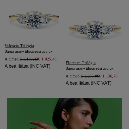
Valencia Trilógia
Sárga arany Eljegyzési gyűrűk
A címről
€ 1.139,43
€ 1.025,48
Florence Trilógia
A beállítása (INC VAT)
Sárga arany Eljegyzési gyűrűk
A címről
€ 1.263,06
€ 1.136,76
A beállítása (INC VAT)