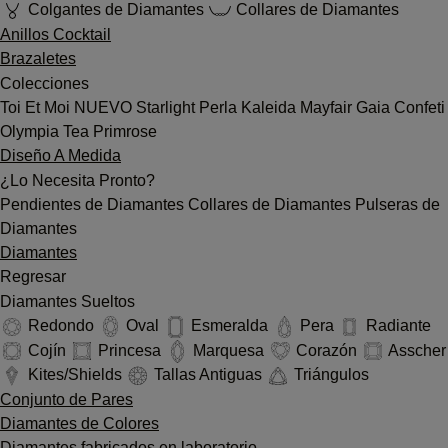
Colgantes de Diamantes
Collares de Diamantes
Anillos Cocktail
Brazaletes
Colecciones
Toi Et Moi
NUEVO
Starlight
Perla
Kaleida
Mayfair
Gaia
Confeti
Olympia
Tea
Primrose
Diseño A Medida
¿Lo Necesita Pronto?
Pendientes de Diamantes
Collares de Diamantes
Pulseras de
Diamantes
Diamantes
Regresar
Diamantes Sueltos
Redondo
Oval
Esmeralda
Pera
Radiante
Cojín
Princesa
Marquesa
Corazón
Asscher
Kites/Shields
Tallas Antiguas
Triángulos
Conjunto de Pares
Diamantes de Colores
Diamantes fabricados en laboratorio