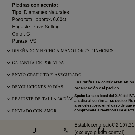
Piedras con acento:
Tipo: Diamantes Naturales
Peso total: approx. 0.60ct
Engaste: Pave Setting
Color: G
Pureza: VS
DISEÑADO Y HECHO A MANO POR 77 DIAMONDS
Perfeccionando el arte joyero, pieza a pieza, de la mano de
GARANTÍA DE POR VIDA
los maestros de 77 Diamonds.
Con cualquier compra en 77 Diamonds, recibes una garantía
ENVÍO GRATUITO Y ASEGURADO
de por vida por defectos de fabricación. Las reparaciones
Las tarifas se consideran en ba
Todos los gastos de envío son gratuitos, no importa dónde
necesarias se realizan sin coste. Consulta nuestros
DEVOLUCIONES 30 DÍAS
Términos
recaudación del pedido.
viva. Le enviaremos su artículo sin riesgos y totalmente
y Condiciones
.
Spain: La tasa local del 21% del IVA
Si no estás completamente satisfecho, puedes devolver o
asegurado a través del servicio de entrega especial de FedEx
REAJUSTE DE TALLA 60 DÍAS
añadirá al confirmar su pedido. No 
cambiar tu compra en un plazo de 30 días. Consulta nuestros
aranceles, pero en el caso de que 
o DHL, directamente a la puerta de su casa. Aseguramos
Para un ajuste perfecto, 77 Diamonds ofrece un reajuste
compromete a reembolsarle el total
Términos y Condiciones
ENVIADO CON AMOR
.
todos nuestros pedidos para evitar cualquier problema con la
gratuito dentro de los 60 días posteriores a la entrega. Más
entrega. Para determinados artículos de gran valor,
Cuidamos cada detalle para que tu joya sea perfecta.
información en nuestra
política de tallas
.
Establecer precio
€ 2.197,21
utilizamos un servicio de envío especializado como Malca-
Recíbela en nuestra emblemática caja amarilla,
(excluye piedra central)