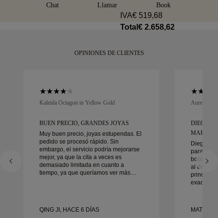
Amit o Brinks. Si no está totalmente satisfecho con su
elegantemente envuelta y lista para tu momento.
Chat
Llamar
Book
compra, puede devolverla o cambiarla en menos de 30 días.
IVA
€ 519,68
Total
€ 2.658,62
OPINIONES DE CLIENTES
Kaleida Octagon in Yellow Gold
Aurelle in 
BUEN PRECIO, GRANDES JOYAS
DIEGO F
MARAVIL
Muy buen precio, joyas estupendas. El
pedido se procesó rápido. Sin
Diego fue
embargo, el servicio podría mejorarse
para traba
mejor, ya que la cita a veces es
boda. Su s
demasiado limitada en cuanto a
al detalle
tiempo, ya que queríamos ver más
principio 
muestras pero tenemos que reservar
exactament
otra cita para otro día. En general,
tiempo. N
buena experiencia, joyería de buena
contentos 
calidad. La mujer está contenta.
recomend
QING JI, HACE 6 DÍAS
MATEUSZ 
cualquier