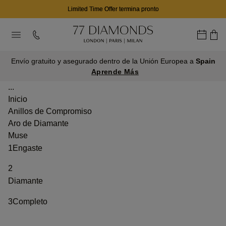
Limited Time Offer termina pronto
Envío gratuito y asegurado dentro de la Unión Europea a
Spain
Aprende Más
...
Inicio
Anillos de Compromiso
Aro de Diamante
Muse
1
Engaste
2
Diamante
3
Completo