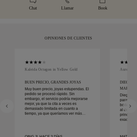
Amit o Brinks. Si no está totalmente satisfecho con su
elegantemente envuelta y lista para tu momento.
Chat
Llamar
Book
compra, puede devolverla o cambiarla en menos de 30 días.
OPINIONES DE CLIENTES
Kaleida Octagon in Yellow Gold
Aurelle in
BUEN PRECIO, GRANDES JOYAS
DIEGO F
MARAVIL
Muy buen precio, joyas estupendas. El
pedido se procesó rápido. Sin
Diego fue
embargo, el servicio podría mejorarse
para traba
mejor, ya que la cita a veces es
boda. Su s
demasiado limitada en cuanto a
al detalle
tiempo, ya que queríamos ver más
principio 
muestras pero tenemos que reservar
exactament
otra cita para otro día. En general,
tiempo. N
buena experiencia, joyería de buena
contentos 
calidad. La mujer está contenta.
recomend
QING JI, HACE 3 DÍAS
MATEUSZ 