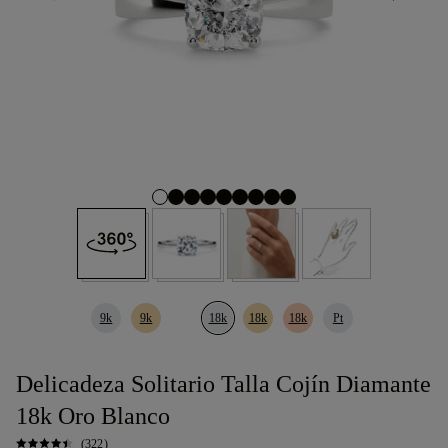
9k
9k
18k
18k
18k
Pt
Delicadeza Solitario Talla Cojín Diamante
18k Oro Blanco
(322)