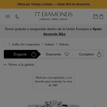
Oferta por Tiempo Limitado
—
Hasta 30% de descuento
Envío gratuito y asegurado dentro de la Unión Europea a
Spain
Aprende Más
...
Anillos De Compromiso
Solitario
Delicacy
Engaste
Diamante
Completo
Volver a la galería
Muévase a la izquierda y a la
derecha para controlar la vista
de 360°