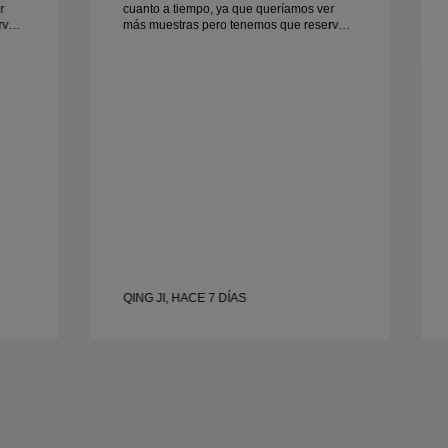
r
cuanto a tiempo, ya que queríamos ver
rvar
más muestras pero tenemos que reservar
otra cita para otro día. En general, buena
. La
experiencia, joyería de buena calidad. La
mujer está contenta.
QING JI, HACE 7 DÍAS