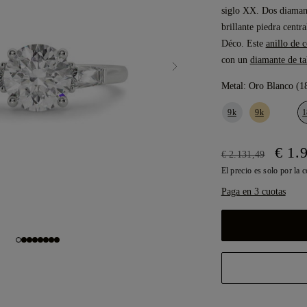
siglo XX. Dos diamant
brillante piedra centr
Déco. Este
anillo de
con un
diamante de t
Metal:
Oro Blanco (1
9k
9k
1
€ 1.
€ 2.131,49
El precio es solo por la 
Paga en 3 cuotas