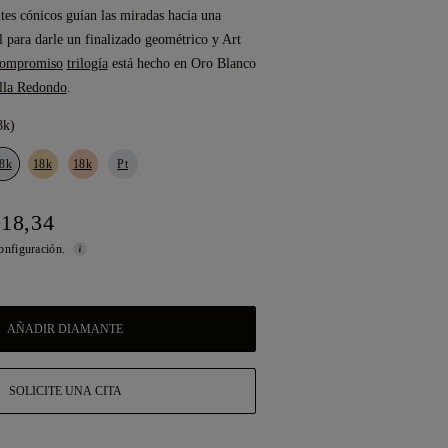
es cónicos guían las miradas hacia una
al para darle un finalizado geométrico y Art
 compromiso
trilogía
está hecho en Oro Blanco
alla Redondo
.
8k)
8k
18k
18k
Pt
918,34
configuración.
AÑADIR DIAMANTE
SOLICITE UNA CITA