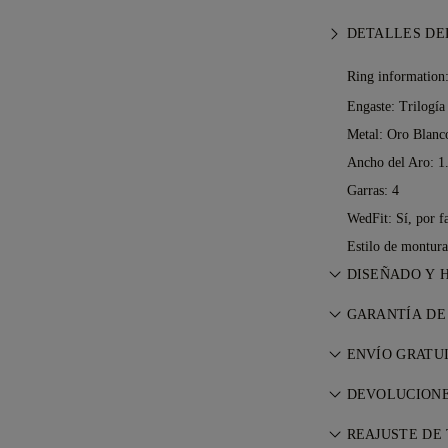
DETALLES DE
Ring information
Engaste: Trilogía
Metal:
Oro Blanc
Ancho del Aro: 
Garras: 4
WedFit: Sí, por f
Estilo de montur
DISEÑADO Y 
Perfeccionando 
GARANTÍA DE
de los maestro
Con cualquier 
ENVÍO GRATU
garantía de por 
Todos los gasto
reparaciones ne
DEVOLUCIONE
dónde viva. Le 
nuestros
Términ
Si no estás com
totalmente aseg
REAJUSTE DE 