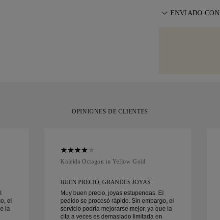
o cambiar tu co
especial de Fed
Para un ajuste 
nuestros
ENVIADO CON
Términ
su casa. Asegu
reajuste gratuit
evitar cualquie
Cuidamos cada d
entrega. Más i
determinados art
Recíbela en nue
servicio de env
elegantemente e
Brinks. Si no e
puede devolverl
OPINIONES DE CLIENTES
Kaleida Octagon in Yellow Gold
BUEN PRECIO, GRANDES JOYAS
l
Muy buen precio, joyas estupendas. El
o, el
pedido se procesó rápido. Sin embargo, el
e la
servicio podría mejorarse mejor, ya que la
cita a veces es demasiado limitada en