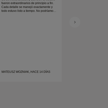
fueron extraordinarios de principio a fin.
fueron extraordinario
Cada detalle se manejó exactamente y
Cada detalle se ma
todo estuvo listo a tiempo. No podríamos
todo estuvo listo a 
estar más contentos con la experiencia y
estar más contentos 
lo recomendamos encarecidamente a
lo recomendamos e
cualquiera que busque alianzas de boda
cualquiera que bus
bonitas y bien elaboradas.
bonitas y bien elabo
MATEUSZ WOZNIAK, HACE 14 DÍAS
MATEUSZ WOZNIAK