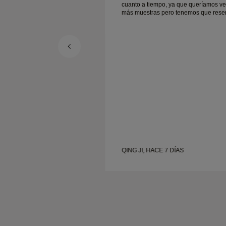
cuanto a tiempo, ya que queríamos ve
más muestras pero tenemos que rese
otra cita para otro día. En general, buena
experiencia, joyería de buena calidad
mujer está contenta.
QING JI, HACE 7 DÍAS