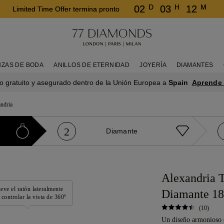
D
H
M
02
03
12
Limited Time Offer termina pronto
NZAS DE BODA
ANILLOS DE ETERNIDAD
JOYERÍA
DIAMANTES
Aprende
o gratuito y asegurado dentro de la Unión Europea a
Spain
ndria
2
Diamante
Alexandria T
ve el ratón lateralmente
Diamante 18
 controlar la vista de 360º
(10)
Un diseño armonioso 