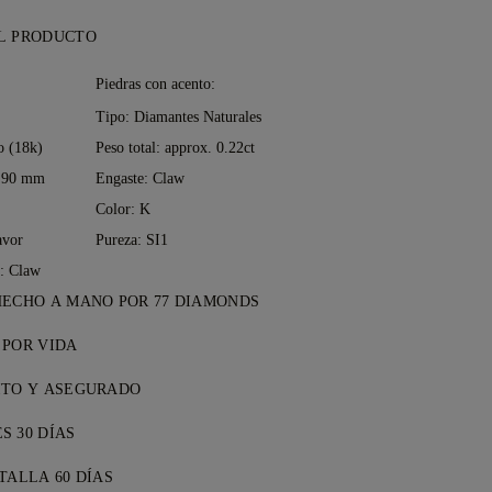
L PRODUCTO
:
Piedras con acento:
Tipo: Diamantes Naturales
o (18k)
Peso total: approx. 0.22ct
1.90 mm
Engaste: Claw
Color: K
avor
Pureza: SI1
a: Claw
HECHO A MANO POR 77 DIAMONDS
el arte joyero, pieza a pieza, de la mano
 POR VIDA
s de 77 Diamonds.
compra en 77 Diamonds, recibes una
ITO Y ASEGURADO
vida por defectos de fabricación. Las
s de envío son gratuitos, no importa
cesarias se realizan sin coste. Consulta
S 30 DÍAS
enviaremos su artículo sin riesgos y
os y Condiciones
.
pletamente satisfecho, puedes devolver
urado a través del servicio de entrega
TALLA 60 DÍAS