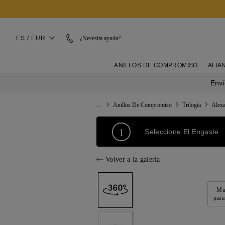
ES / EUR
¿Necesita ayuda?
ANILLOS DE COMPROMISO
ALIA
Enví
...
Anillos De Compromiso
Trilogía
Alexa
1
Seleccione El Engaste
Volver a la galería
Mue
para