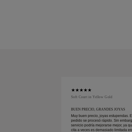
ellow Gold
Soft Court in Yellow Gold
 AL CLIENTE Y
BUEN PRECIO, GRANDES JOYAS
Muy buen precio, joyas estupendas. E
pedido se procesó rápido. Sin embarg
 cliente y precios
servicio podría mejorarse mejor, ya qu
ntrega segura!
cita a veces es demasiado limitada en