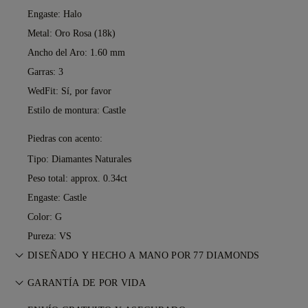
Engaste: Halo
Metal:
Oro Rosa (18k)
Ancho del Aro: 1.60 mm
Garras: 3
WedFit: Sí, por favor
Estilo de montura: Castle
Piedras con acento:
Tipo: Diamantes Naturales
Peso total: approx. 0.34ct
Engaste: Castle
Color: G
Pureza: VS
DISEÑADO Y HECHO A MANO POR 77 DIAMONDS
Perfeccionando el arte joyero, pieza a pieza, de la mano de
GARANTÍA DE POR VIDA
los maestros de 77 Diamonds.
Con cualquier compra en 77 Diamonds, recibes una garantía