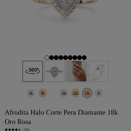
9k
9k
18k
18k
18k
Pt
Afrodita Halo Corte Pera Diamante 18k
Oro Rosa
(53)