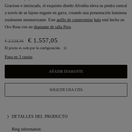
Gracioso e intrincado, el exquisito diseño Afrodita eleva su piedra central
a través de su lujoso engaste en garra, creando una presentación luminosa
totalmente mesmerizante. Este
anillo de compromiso
halo
está hecho en
Oro Rosa con un
diamante de talla Pera
.
€ 1.557,05
€ 2.224,36
El precio es solo por la configuración.
Paga en 3 cuotas
AÑADIR DIAMANTE
SOLICITE UNA CITA
DETALLES DEL PRODUCTO
Ring information: