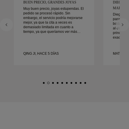
BUEN PRECIO, GRANDES JOYAS
DIEGO F
MARAVIL
Muy buen precio, joyas estupendas. El
pedido se procesó rápido. Sin
Diego fue
embargo, el servicio podría mejorarse
para traba
mejor, ya que la cita a veces es
boda. Su s
demasiado limitada en cuanto a
al detalle
tiempo, ya que queríamos ver más
principio 
muestras pero tenemos que reservar
exactament
otra cita para otro día. En general,
tiempo. N
buena experiencia, joyería de buena
contentos 
calidad. La mujer está contenta.
recomend
QING JI, HACE 5 DÍAS
MATEUSZ 
cualquier
boda boni