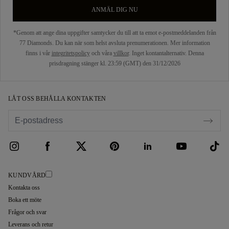
ANMÄL DIG NU
*Genom att ange dina uppgifter samtycker du till att ta emot e-postmeddelanden från
77 Diamonds. Du kan när som helst avsluta prenumerationen. Mer information
finns i vår
integritetspolicy
och våra
villkor
. Inget kontantalternativ. Denna
prisdragning stänger kl. 23:59 (GMT) den 31/12/2026
LÅT OSS BEHÅLLA KONTAKTEN
KUNDVÅRD
Kontakta oss
Boka ett möte
Frågor och svar
Leverans och retur