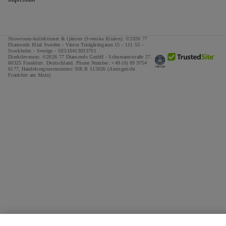
Showroom-kollektioner & tjänster (Svenska filialen): ©2026 77
Diamonds filial Sweden - Västra Trädgårdsgatan 15 - 111 53 -
Stockholm - Sverige - SE516413033701
Direktleverans: ©2026 77 Diamonds GmbH -
Schumannstraße 27.
60325 Frankfurt. Deutschland.
Phone Number:
+49 (0) 69 9754
6177,
Handelsregisternummer: HR B 115026 (Amtsgericht
Frankfurt am Main)