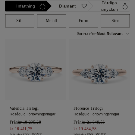
Färdiga
Infattning
Diamant
smycken
Stil
Metall
Form
Sten
Sortera efter:
Valencia Trilogi
Florence Trilogi
Roséguld Förlovningsringar
Roséguld Förlovningsringar
Från
kr 18 235,28
Från
kr 21 649,53
kr 16 411,75
kr 19 484,58
Infattning (INK. MOMS)
Infattning (INK. MOMS)