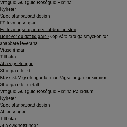
Vitt guld
Gult guld
Roséguld
Platina
Nyheter
Specialanpassad design
Förlovningsringar
Förlovningsringar med labbodlad sten
Behöver du det tidigare?
Köp våra färdiga smycken för
snabbare leverans
Vigselringar
Tillbaka
Alla vigselringar
Shoppa efter stil
Klassisk
Vigselringar för män
Vigselringar för kvinnor
Shoppa efter metall
Vitt guld
Gult guld
Roséguld
Platina
Palladium
Nyheter
Specialanpassad design
Alliansringar
Tillbaka
Alla evighetsringar