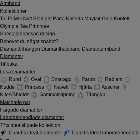
Armband
Kollektioner
Toi Et Moi
Nytt
Starlight
Pärla
Kaleida
Mayfair
Gaia
Konfetti
Olympia
Tea
Primrose
Specialanpassad design
Behöver du något snabbt?
Diamantörhängen
Diamanthalsband
Diamantarmband
Diamanter
Tillbaka
Lösa Diamanter
Rund
Oval
Smaragd
Päron
Radiant
Kudde
Princess
Navett
Hjärta
Asscher
Kites/Shields
Gammalslipning
Trianglar
Matchade par
Färgade diamanter
Laboratorieodlade diamanter
77:s idealslipade kollektion
Cupid’s Ideal-diamanter
Cupid's Ideal laboratorieodlad