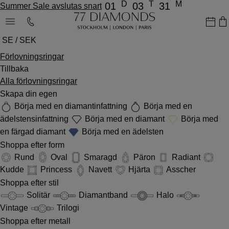
D
T
M
01
03
31
Summer Sale avslutas snart
SE / SEK
Förlovningsringar
Tillbaka
Alla förlovningsringar
Skapa din egen
Börja med en diamantinfattning
Börja med en
ädelstensinfattning
Börja med en diamant
Börja med
en färgad diamant
Börja med en ädelsten
Shoppa efter form
Rund
Oval
Smaragd
Päron
Radiant
Kudde
Princess
Navett
Hjärta
Asscher
Shoppa efter stil
Solitär
Diamantband
Halo
Vintage
Trilogi
Shoppa efter metall