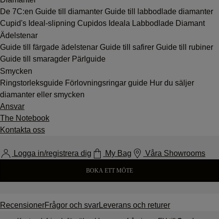
De 7C:en
Guide till diamanter
Guide till labbodlade diamanter
Cupid's Ideal-slipning
Cupidos Ideala Labbodlade Diamant
Ädelstenar
Guide till färgade ädelstenar
Guide till safirer
Guide till rubiner
Guide till smaragder
Pärlguide
Smycken
Ringstorleksguide
Förlovningsringar guide
Hur du säljer
diamanter eller smycken
Ansvar
The Notebook
Kontakta oss
Logga in/registrera dig
My Bag
Våra Showrooms
BOKA ETT MÖTE
Recensioner
Frågor och svar
Leverans och returer