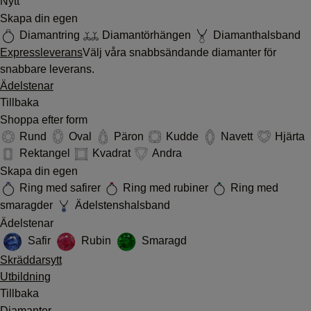
Nytt
Skapa din egen
Diamantring
Diamantörhängen
Diamanthalsband
Expressleverans
Välj våra snabbsändande diamanter för
snabbare leverans.
Ädelstenar
Tillbaka
Shoppa efter form
Rund
Oval
Päron
Kudde
Navett
Hjärta
Rektangel
Kvadrat
Andra
Skapa din egen
Ring med safirer
Ring med rubiner
Ring med
smaragder
Ädelstenshalsband
Ädelstenar
Safir
Rubin
Smaragd
Skräddarsytt
Utbildning
Tillbaka
Diamanter