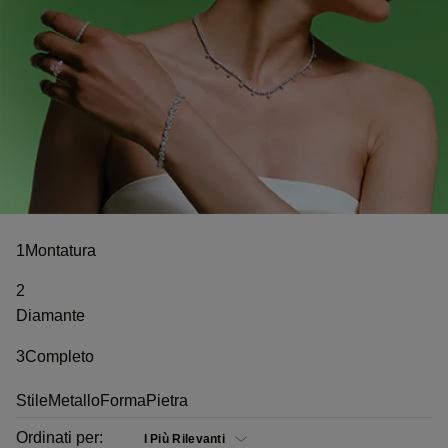
1
Montatura
2
Diamante
3
Completo
Stile
Metallo
Forma
Pietra
Ordinati per: