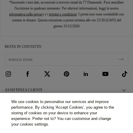
*Inserendo i tuoi dati, acconsenti a ricevere email da 77 Diamonds. Puoi annullare
l'iscrizione in qualsiasi momento. Per ulteriori informazioni, leggi la nostra
informativa sulla privacy
e i
termini e condizioni
. I premi non sono sostituibili con
somme in denaro. Questa estrazione a premi termina alle ore 23:59 (GMT) del
giorno 31/12/2026
RESTA IN CONTATTO
ASSISTENZA CLIENTI
Contattaci
CHI SIAMO
We use cookies to personalise our services and improve
performance. By clicking 'Accept Cookies', you agree to the
Prenota un Appuntamento
La Nostra Storia
LEGALE E PRIVACY
storing of cookies on your device to enhance your
Domande Frequenti
experience. Prefer not to? You can customise and change
I Nostri Showroom
Politica Privacy
your cookies settings.
Consegna e Restituzioni
Le Nostre Promesse
Politica Cookies