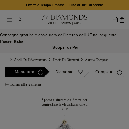
Offerta a Tempo Limitato
—
Fino al 30% di sconto
Consegna gratuita e assicurata dall'interno dell'UE nel seguente
Paese:
Italia
Scopri di Più
...
Anelli Di Fidanzamento
Fascia Di Diamanti
Asteria Compass
Montatura
Diamante
Completo
Torna alla galleria
Sposta a sinistra e a destra per
controllare la visualizzazione a
360°