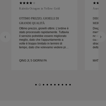
Kaleida Octagon in Yellow Gold
Aurelle in
OTTIMO PREZZO, GIOIELLI DI
DIEGO È
GRANDE QUALITÀ
MERAVIGL
Ottimo prezzo, gioielli ottimi. L'ordine è
Diego è s
stato processato rapidamente. Tuttavia
meraviglio
il servizio potrebbe essere migliorato
nostre fedi
meglio, dato che l'appuntamento a
cura e la c
volte è troppo limitato in termini di
straordinar
tempo, dato che volevamo vedere più
dettaglio 
campioni ma dobbiamo prenotare un
nel modo g
altro appuntamento per un altro giorno.
puntuale.
Esperienza complessivamente buona,
felici del
QING JI, 5 GIORNI FA
MATEUSZ 
gioielli di buona qualità. Moglie è
vivamente 
felice.
nuziali be