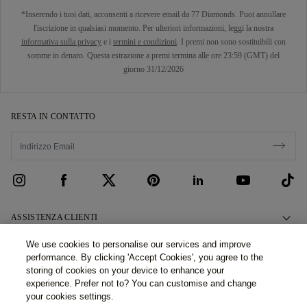
*Inserendo i tuoi dati, acconsenti a ricevere email da 77 Diamonds. Puoi annullare
l'iscrizione in qualsiasi momento. Per ulteriori informazioni, leggi la nostra
informativa sulla privacy
e i
termini e condizioni
. I premi non sono sostituibili con
somme in denaro. Questa estrazione a premi termina alle ore 23:59 (GMT) del
giorno 31/12/2026
RESTA IN CONTATTO
ASSISTENZA CLIENTI
Contattaci
CHI SIAMO
We use cookies to personalise our services and improve
performance. By clicking 'Accept Cookies', you agree to the
Prenota un Appuntamento
La Nostra Storia
LEGALE E PRIVACY
storing of cookies on your device to enhance your
Domande Frequenti
experience. Prefer not to? You can customise and change
I Nostri Showroom
Politica Privacy
your cookies settings.
Consegna e Restituzioni
Le Nostre Promesse