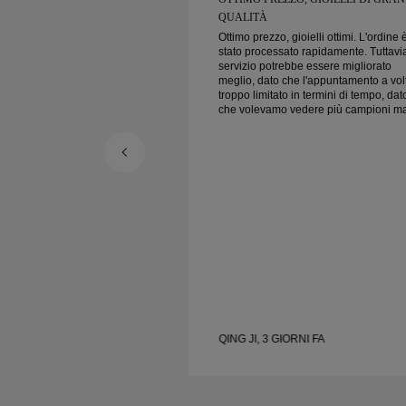
QUALITÀ
ielli ottimi. L'ordine è
Ottimo prezzo, gioielli ottimi. L'ordine 
 rapidamente. Tuttavia il
stato processato rapidamente. Tuttavia
e essere migliorato
servizio potrebbe essere migliorato
 l'appuntamento a volte è
meglio, dato che l'appuntamento a vol
n termini di tempo, dato
troppo limitato in termini di tempo, dat
edere più campioni ma
che volevamo vedere più campioni m
are un altro
dobbiamo prenotare un altro
r un altro giorno.
appuntamento per un altro giorno.
plessivamente buona,
Esperienza complessivamente buona
 qualità. Moglie è felice.
gioielli di buona qualità. Moglie è felic
NI FA
QING JI, 3 GIORNI FA