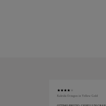
ellow Gold
Kaleida Octagon in Yellow Gold
, GIOIELLI DI GRANDE
OTTIMO PREZZO, GIOIELLI DI GRA