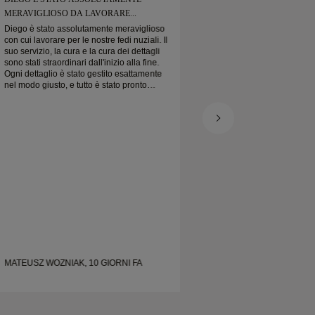
MERAVIGLIOSO DA LAVORARE...
ONLINE
Diego è stato assolutamente meraviglioso
Ho ordinato la fede nuzia
con cui lavorare per le nostre fedi nuziali. Il
quando previsto. Ha
suo servizio, la cura e la cura dei dettagli
splendida. La mia fe
sono stati straordinari dall'inizio alla fine.
davvero bellissima, 
Ogni dettaglio è stato gestito esattamente
nel modo giusto, e tutto è stato pronto
puntuale. Non potremmo essere più felici
dell'esperienza e lo consigliamo
vivamente a chiunque cerchi fedi nuziali
belle e ben realizzate.
MATEUSZ WOZNIAK, 10 GIORNI FA
SHELLEY, 18 GIORN