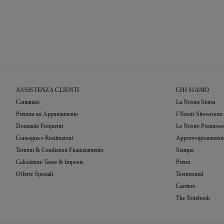
ASSISTENZA CLIENTI
CHI SIAMO
Contattaci
La Nostra Storia
Prenota un Appuntamento
I Nostri Showroom
Domande Frequenti
Le Nostre Promesse
Consegna e Restituzioni
Approvvigionament
Termini & Condizioni Finanziamento
Stampa
Calcolatore Tasse & Imposte
Premi
Offerte Speciali
Testimonial
Carriere
The Notebook