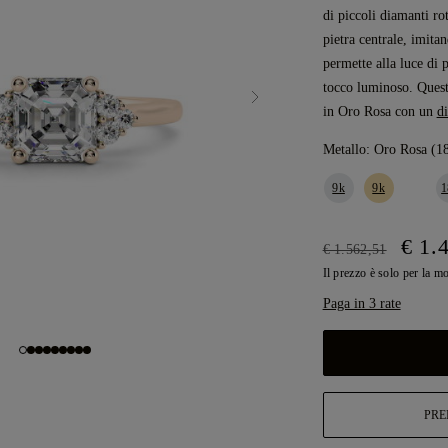
di piccoli diamanti ro
pietra centrale, imita
permette alla luce di p
tocco luminoso. Ques
in Oro Rosa con un
d
Metallo:
Oro Rosa (1
9k
9k
1
€ 1.
€ 1.562,51
Il prezzo è solo per la m
Paga in 3 rate
PRE