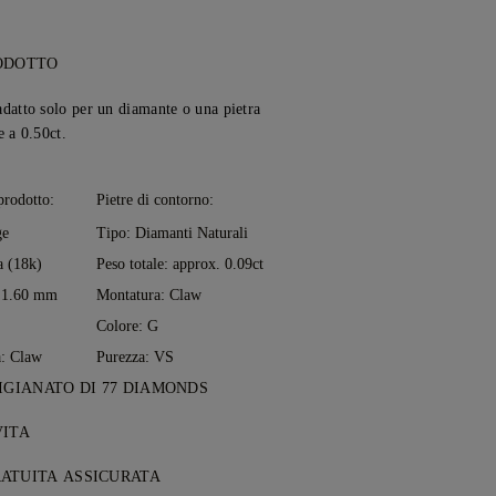
ODOTTO
adatto solo per un diamante o una pietra
e a 0.50ct.
prodotto:
Pietre di contorno:
ge
Tipo: Diamanti Naturali
 (18k)
Peso totale: approx. 0.09ct
: 1.60 mm
Montatura: Claw
Colore: G
a: Claw
Purezza: VS
IGIANATO DI 77 DIAMONDS
nto prende forma, un gioiello alla volta,
VITA
i orafi di 77 Diamonds.
to da 77 Diamonds ricevi una garanzia
ATUITA ASSICURATA
li difetti di produzione. Le riparazioni