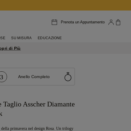
Prenota un Appuntamento
OSE
SU MISURA
EDUCAZIONE
opri di Più
3
Anello Completo
e Taglio Asscher Diamante
k
li della primavera nel design Rosa. Un trilogy