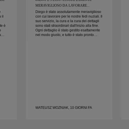
MERAVIGLIOSO DA LAVORARE...
è
Diego è stato assolutamente meraviglioso
 il
con cui lavorare per le nostre fedi nuziali. Il
suo servizio, la cura e la cura dei dettagli
te è
sono stati straordinari dall'inizio alla fine.
o
Ogni dettaglio è stato gestito esattamente
a
nel modo giusto, e tutto è stato pronto
puntuale. Non potremmo essere più felici
dell'esperienza e lo consigliamo
,
vivamente a chiunque cerchi fedi nuziali
e.
belle e ben realizzate.
MATEUSZ WOZNIAK, 10 GIORNI FA