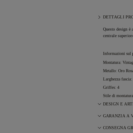
DETTAGLI PR
Questo design è 
centrale superior
Informazioni sul 
Montatura: Vinta
Metallo:
Oro Rosa
Larghezza fascia
Griffes: 4
Stile di montatur
DESIGN E ART
L’arte del racco
GARANZIA A 
grazie ai maestr
Con ogni acquis
CONSEGNA GR
a vita su eventua