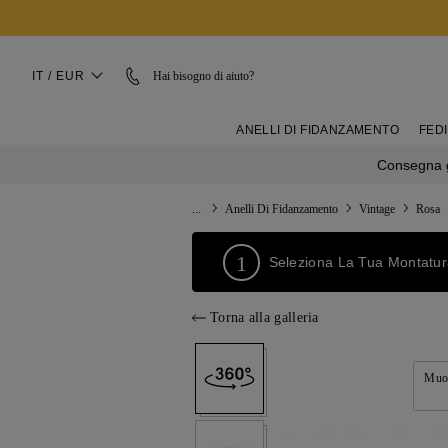
IT / EUR
Hai bisogno di aiuto?
ANELLI DI FIDANZAMENTO
FEDI
Consegna g
...
Anelli Di Fidanzamento
Vintage
Rosa
1
Seleziona La Tua Montatu
Torna alla galleria
Muov