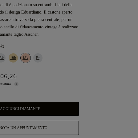
tondi è posizionato su entrambi i lati della
ndo il design Eduardiano. Il castone aperto
assare attraverso la pietra centrale, per un
to
anello di fidanzamento
vintage
è realizzato
iamante taglio Asscher
.
8k)
8k
18k
18k
Pt
406,26
ontatura.
AGGIUNGI DIAMANTE
NOTA UN APPUNTAMENTO