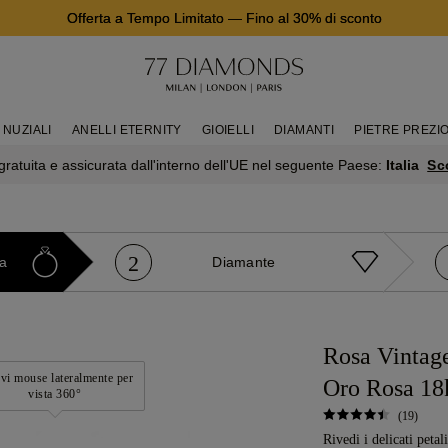
Offerta a Tempo Limitato
—
Fino al 30% di sconto
 NUZIALI
ANELLI ETERNITY
GIOIELLI
DIAMANTI
PIETRE PREZI
Sc
ratuita e assicurata dall'interno dell'UE nel seguente Paese:
Italia
2
ra
Diamante
Rosa Vintag
i mouse lateralmente per
Oro Rosa 18
vista 360°
(19)
Rivedi i delicati peta