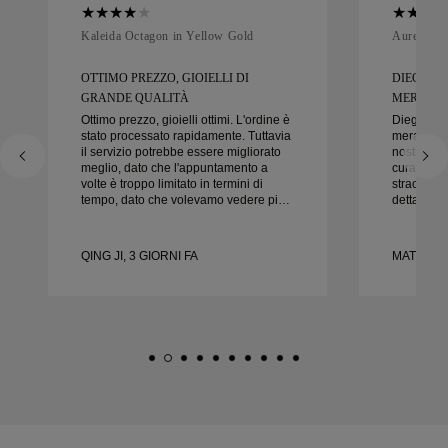
Kaleida Octagon in Yellow Gold
Aurelle in
OTTIMO PREZZO, GIOIELLI DI
DIEGO È
GRANDE QUALITÀ
MERAVIGL
Ottimo prezzo, gioielli ottimi. L'ordine è
Diego è s
stato processato rapidamente. Tuttavia
meraviglio
il servizio potrebbe essere migliorato
nostre fedi
meglio, dato che l'appuntamento a
cura e la c
volte è troppo limitato in termini di
straordinar
tempo, dato che volevamo vedere più
dettaglio 
campioni ma dobbiamo prenotare un
nel modo g
altro appuntamento per un altro giorno.
puntuale.
Esperienza complessivamente buona,
felici del
QING JI, 3 GIORNI FA
MATEUSZ 
gioielli di buona qualità. Moglie è
vivamente 
felice.
nuziali be