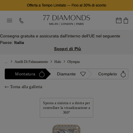
Offerta a Tempo Limitato
—
Fino al 30% di sconto
Consegna gratuita e assicurata dall'interno dell'UE nel seguente
Paese:
Italia
Scopri di Più
...
Anelli Di Fidanzamento
Halo
Olympia
Montatura
Diamante
Completo
Torna alla galleria
Sposta a sinistra e a destra per
controllare la visualizzazione a
360°