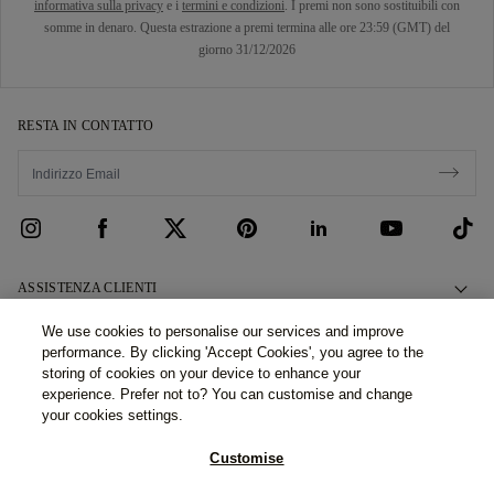
informativa sulla privacy
e i
termini e condizioni
. I premi non sono sostituibili con
somme in denaro. Questa estrazione a premi termina alle ore 23:59 (GMT) del
giorno 31/12/2026
RESTA IN CONTATTO
ASSISTENZA CLIENTI
Contattaci
CHI SIAMO
We use cookies to personalise our services and improve
performance. By clicking 'Accept Cookies', you agree to the
Prenota un Appuntamento
La Nostra Storia
LEGALE E PRIVACY
storing of cookies on your device to enhance your
Domande Frequenti
experience. Prefer not to? You can customise and change
I Nostri Showroom
Politica Privacy
your cookies settings.
Consegna e Restituzioni
Le Nostre Promesse
Politica Cookies
Showroom e servizi (Filiale italiana): ©2026 77 Diamonds GmbH
Customise
Termini & Condizioni Finanziamento
Approvvigionamento Responsabile
- Via San Raffaele 1 - 20121 Milano - Italia - IT13575800969 -
Termini & Condizioni
USAL8PV