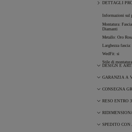
DETTAGLI PR
Informazioni sul 
Montatura: Fascia
Diamanti
Metallo:
Oro Rosa
Larghezza fascia
WedFit: si
Stile di montatur
DESIGN E ART
L’arte del racco
GARANZIA A 
grazie ai maestr
Con ogni acquis
CONSEGNA GR
a vita su eventua
Tutte le spese d
necessarie sara
RESO ENTRO 3
indipendentemen
nostri
Termini e
Se non sei compl
suo articolo se
RIDIMENSION
cambiare il tuo 
tramite il serv
Per una vestibil
Termini e Condi
SPEDITO CON
direttamente all
ridimensionament