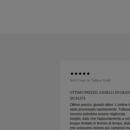
ellow Gold
Soft Court in Yellow Gold
IO CLIENTI E
OTTIMO PREZZO, GIOIELLI DI GRA
...
QUALITÀ
ienti e prezzi incredibili
Ottimo prezzo, gioielli ottimi. L'ordine 
cura!
stato processato rapidamente. Tuttavia
servizio potrebbe essere migliorato
meglio, dato che l'appuntamento a vol
troppo limitato in termini di tempo, dat
che volevamo vedere più campioni m