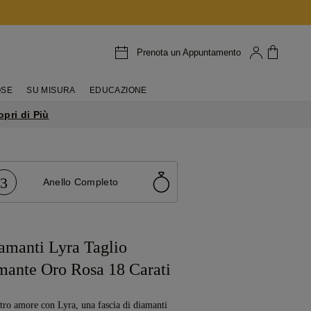
Prenota un Appuntamento
OSE
SU MISURA
EDUCAZIONE
opri di Più
3
Anello Completo
amanti Lyra Taglio
mante Oro Rosa 18 Carati
stro amore con Lyra, una fascia di diamanti