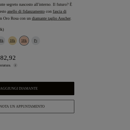
te segreto nascosto all'interno. Il futuro? È
uesto
anello di fidanzamento
con
fascia di
 in Oro Rosa con un
diamante taglio Asscher
.
8k)
8k
18k
18k
Pt
882,92
ontatura.
AGGIUNGI DIAMANTE
NOTA UN APPUNTAMENTO