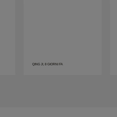
dobbiamo prenotare un altro
appuntamento per un altro giorno.
,
Esperienza complessivamente buona,
e.
gioielli di buona qualità. Moglie è felice.
QING JI, 8 GIORNI FA