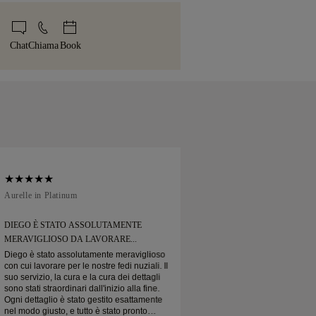
r evitare qualsiasi problema di consegna.
sima attenzione a ogni dettaglio. Il tuo
i di più nella nostra
politica di
li di valore elevato, utilizziamo un
ale arriva nella nostra iconica scatola
nto
.
dizione specializzato come Malca-Amit o
mente confezionato e pronto per il tuo
Chat
Chiama
Book
 del tutto soddisfatto del suo acquisto,
 sostituirlo entro 30 giorni.
Aurelle in Platinum
Soft Court in Platin
DIEGO È STATO ASSOLUTAMENTE
DIEGO È STATO A
MERAVIGLIOSO DA LAVORARE...
MERAVIGLIOSO DA
Diego è stato assolutamente meraviglioso
Diego è stato assol
con cui lavorare per le nostre fedi nuziali. Il
con cui lavorare per l
suo servizio, la cura e la cura dei dettagli
suo servizio, la cura 
sono stati straordinari dall'inizio alla fine.
sono stati straordinari
Ogni dettaglio è stato gestito esattamente
Ogni dettaglio è sta
nel modo giusto, e tutto è stato pronto
nel modo giusto, e tu