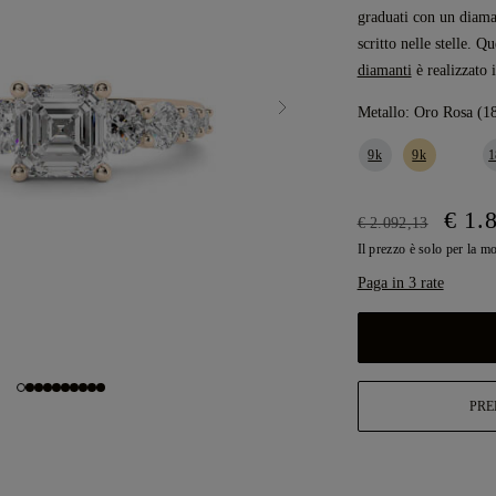
graduati con un diaman
scritto nelle stelle. Q
diamanti
è realizzato
Metallo:
Oro Rosa (1
9k
9k
1
€ 1.
€ 2.092,13
Il prezzo è solo per la m
Paga in 3 rate
PRE