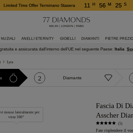
H
M
S
11
56
25
Limited Time Offer Terminano Stasera
 NUZIALI
ANELLI ETERNITY
GIOIELLI
DIAMANTI
PIETRE PREZI
Sc
ratuita e assicurata dall'interno dell'UE nel seguente Paese:
Italia
i
Lyra
2
ra
Diamante
Fascia Di Di
i mouse lateralmente per
Asscher Dia
vista 360°
(5)
Fate risplendere il vo