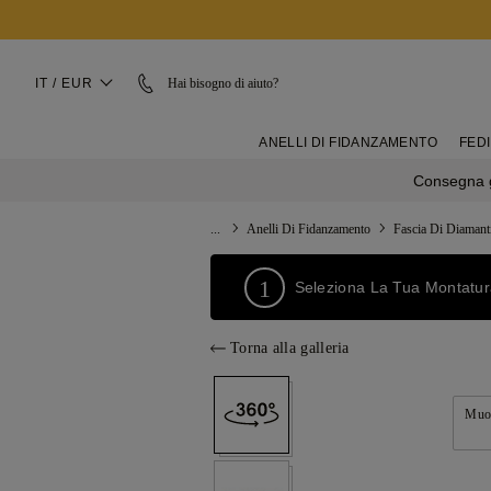
IT / EUR
Hai bisogno di aiuto?
ANELLI DI FIDANZAMENTO
FEDI
Consegna g
...
Anelli Di Fidanzamento
Fascia Di Diamant
1
Seleziona La Tua Montatu
Torna alla galleria
Muov