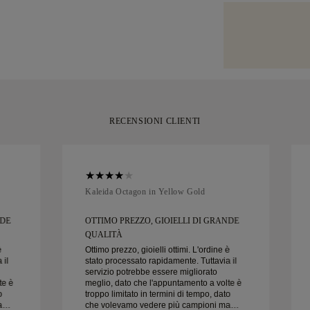
nostri ordini pe
Prestiamo la mas
consegna. Scopr
Per alcuni artico
gioiello artigian
ridimensioname
servizio di spe
gialla, elegante
Brinks. Se non è
momento.
può restituirlo o
RECENSIONI CLIENTI
Kaleida Octagon in Yellow Gold
NDE
OTTIMO PREZZO, GIOIELLI DI GRANDE
QUALITÀ
è
Ottimo prezzo, gioielli ottimi. L'ordine è
 il
stato processato rapidamente. Tuttavia il
servizio potrebbe essere migliorato
te è
meglio, dato che l'appuntamento a volte è
o
troppo limitato in termini di tempo, dato
a
che volevamo vedere più campioni ma