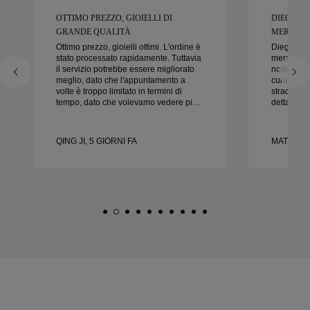
OTTIMO PREZZO, GIOIELLI DI
DIEGO È
GRANDE QUALITÀ
MERAVIGL
Ottimo prezzo, gioielli ottimi. L'ordine è
Diego è s
stato processato rapidamente. Tuttavia
meraviglio
il servizio potrebbe essere migliorato
nostre fedi
meglio, dato che l'appuntamento a
cura e la c
volte è troppo limitato in termini di
straordinar
tempo, dato che volevamo vedere più
dettaglio 
campioni ma dobbiamo prenotare un
nel modo g
altro appuntamento per un altro giorno.
puntuale.
Esperienza complessivamente buona,
felici del
QING JI, 5 GIORNI FA
MATEUSZ 
gioielli di buona qualità. Moglie è
vivamente 
felice.
nuziali be