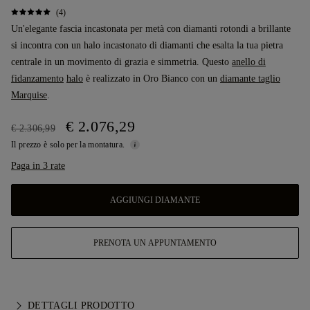
(4)
Un'elegante fascia incastonata per metà con diamanti rotondi a brillante
si incontra con un halo incastonato di diamanti che esalta la tua pietra
centrale in un movimento di grazia e simmetria. Questo
anello di
fidanzamento
halo
è realizzato in Oro Bianco con un
diamante taglio
Marquise
.
€ 2.076,29
€ 2.306,99
Il prezzo è solo per la montatura.
Paga in 3 rate
AGGIUNGI DIAMANTE
PRENOTA UN APPUNTAMENTO
DETTAGLI PRODOTTO