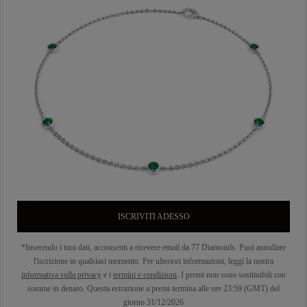
ISCRIVITI ADESSO
*Inserendo i tuoi dati, acconsenti a ricevere email da 77 Diamonds. Puoi annullare
l'iscrizione in qualsiasi momento. Per ulteriori informazioni, leggi la nostra
informativa sulla privacy
e i
termini e condizioni
. I premi non sono sostituibili con
somme in denaro. Questa estrazione a premi termina alle ore 23:59 (GMT) del
giorno 31/12/2026