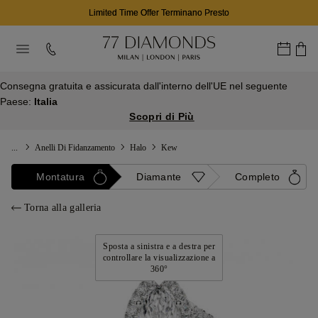
Limited Time Offer Terminano Presto
Consegna gratuita e assicurata dall'interno dell'UE nel seguente
Paese:
Italia
Scopri di Più
...
Anelli Di Fidanzamento
Halo
Kew
Montatura
Diamante
Completo
Torna alla galleria
Sposta a sinistra e a destra per
controllare la visualizzazione a
360°