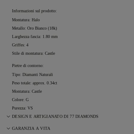
Informazioni sul prodotto:
Montatura: Halo
Metallo:
Oro Bianco (18k)
Larghezza fascia: 1.80 mm
Griffes: 4
Stile di montatura: Castle
Pietre di contorno:
Tipo: Diamanti Naturali
Peso totale: approx. 0.34ct
Montatura: Castle
Colore: G
Purezza: VS
DESIGN E ARTIGIANATO DI 77 DIAMONDS
L’arte del racconto prende forma, un gioiello alla volta, grazie
GARANZIA A VITA
ai maestri orafi di 77 Diamonds.