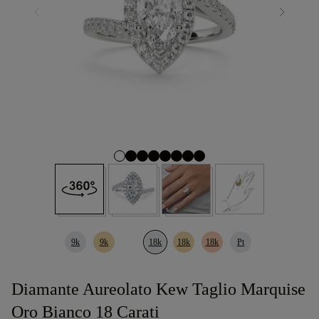
9k
9k
18k
18k
18k
Pt
Diamante Aureolato Kew Taglio Marquise
Oro Bianco 18 Carati