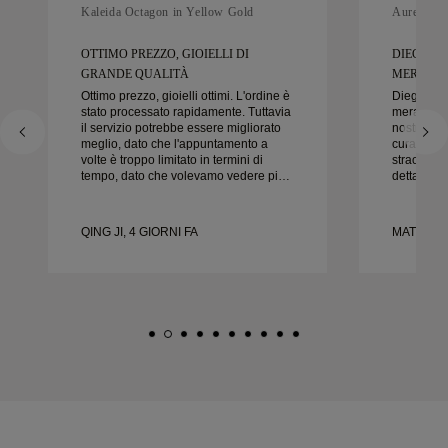
Kaleida Octagon in Yellow Gold
Aurelle in
OTTIMO PREZZO, GIOIELLI DI
DIEGO È
GRANDE QUALITÀ
MERAVIGL
Ottimo prezzo, gioielli ottimi. L'ordine è
Diego è s
stato processato rapidamente. Tuttavia
meraviglio
il servizio potrebbe essere migliorato
nostre fedi
meglio, dato che l'appuntamento a
cura e la c
volte è troppo limitato in termini di
straordinar
tempo, dato che volevamo vedere più
dettaglio 
campioni ma dobbiamo prenotare un
nel modo g
altro appuntamento per un altro giorno.
puntuale.
Esperienza complessivamente buona,
felici del
QING JI, 4 GIORNI FA
MATEUSZ 
gioielli di buona qualità. Moglie è
vivamente 
felice.
nuziali be