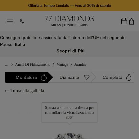
Offerta a Tempo Limitato
—
Fino al 30% di sconto
Consegna gratuita e assicurata dall'interno dell'UE nel seguente
Paese:
Italia
Scopri di Più
...
Anelli Di Fidanzamento
Vintage
Jasmine
Montatura
Diamante
Completo
Torna alla galleria
Sposta a sinistra e a destra per
controllare la visualizzazione a
360°