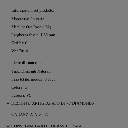
Informazioni sul prodotto:
Montatura: Solitario
Metallo:
Oro Rosa (18k)
Larghezza fascia: 1.80 mm
Griffes: 6
WedFit: si
Pietre di contorno:
Tipo: Diamanti Naturali
Peso totale: approx. 0.01ct
Colore: G
Purezza: VS
DESIGN E ARTIGIANATO DI 77 DIAMONDS
L’arte del racconto prende forma, un gioiello alla volta, grazie
GARANZIA A VITA
ai maestri orafi di 77 Diamonds.
Con ogni acquisto da 77 Diamonds ricevi una garanzia a vita
CONSEGNA GRATUITA ASSICURATA