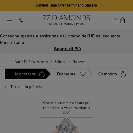
Limited Time Offer Terminano Stasera
Consegna gratuita e assicurata dall'interno dell'UE nel seguente
Paese:
Italia
Scopri di Più
...
Anelli Di Fidanzamento
Solitario
Hanover
Montatura
Diamante
Completo
Torna alla galleria
Sposta a sinistra e a destra per
controllare la visualizzazione a
360°