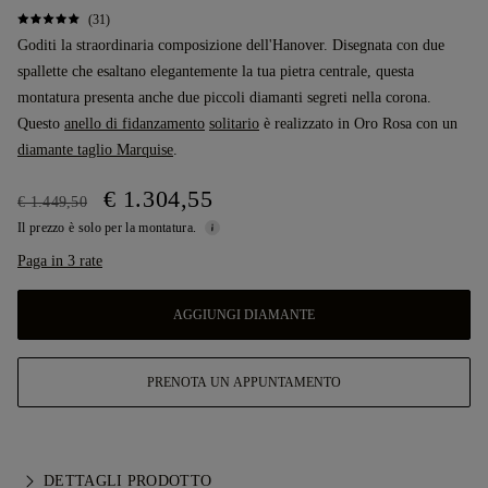
(31)
Goditi la straordinaria composizione dell'Hanover. Disegnata con due
spallette che esaltano elegantemente la tua pietra centrale, questa
montatura presenta anche due piccoli diamanti segreti nella corona.
Questo
anello di fidanzamento
solitario
è realizzato in Oro Rosa con un
diamante taglio Marquise
.
€ 1.304,55
€ 1.449,50
Il prezzo è solo per la montatura.
Paga in 3 rate
AGGIUNGI DIAMANTE
PRENOTA UN APPUNTAMENTO
DETTAGLI PRODOTTO