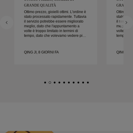
GRANDE QUALITÀ
GRANDE 
Ottimo prezzo, gioielli ottimi. L'ordine è
Ottimo prez
stato processato rapidamente. Tuttavia
stato proc
il servizio potrebbe essere migliorato
il servizi
meglio, dato che l'appuntamento a
meglio, d
volte è troppo limitato in termini di
volte è tro
tempo, dato che volevamo vedere più
tempo, da
campioni ma dobbiamo prenotare un
campioni 
altro appuntamento per un altro giorno.
altro appu
Esperienza complessivamente buona,
Esperienz
QING JI, 8 GIORNI FA
QING JI, 
gioielli di buona qualità. Moglie è
gioielli d
felice.
felice.