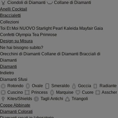
Ciondoli di Diamanti
Collane di Diamanti
Anelli Cocktail
Braccialetti
Collezioni
Toi Et Moi
NUOVO
Starlight
Pearl
Kaleida
Mayfair
Gaia
Confetti
Olympia
Tea
Primrose
Design su Misura
Ne hai bisogno subito?
Orecchini di Diamanti
Collane di Diamanti
Bracciali di
Diamanti
Diamanti
Indietro
Diamanti Sfusi
Rotondo
Ovale
Smeraldo
Goccia
Radiante
Cuscino
Princess
Marquise
Cuore
Asscher
Kites/Shields
Tagli Antichi
Triangoli
Coppe Abbinate
Diamanti Colorati
Diamanti creati in laboratorio