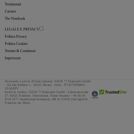
Testimonial
Carriere
The Notebook
LEGALE E PRIVACY
Politica Privacy
Politica Cookies
Termini & Condizioni
Impressum
Showroom e servizi (Filiale italiana): ©2026 77 Diamonds GmbH
- Via San Raffaele 1 - 20121 Milano - Italia - IT13575800969 -
USAL8PV
Entità di vendita: ©2026 77 Diamonds GmbH -
Schumannstraße
27. 60325 Frankfurt. Deutschland.
Phone Number:
+49 (0) 69
9754 6177,
Handelsregisternummer: HR B 115026 (Amtsgericht
Frankfurt am Main)