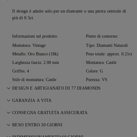
Il design è adatto solo per un diamante o una pietra centrale di
più di 0.5ct.
Informazioni sul prodotto:
Pietre di contorno:
Montatura: Vintage
Tipo: Diamanti Naturali
Metallo:
Oro Bianco (18k)
Peso totale: approx. 0.21ct
Larghezza fascia: 2.00 mm
Montatura: Castle
Griffes: 4
Colore: G
Stile di montatura: Castle
Purezza: VS
DESIGN E ARTIGIANATO DI 77 DIAMONDS
L’arte del racconto prende forma, un gioiello alla volta, grazie
GARANZIA A VITA
ai maestri orafi di 77 Diamonds.
Con ogni acquisto da 77 Diamonds ricevi una garanzia a vita
CONSEGNA GRATUITA ASSICURATA
su eventuali difetti di produzione. Le riparazioni necessarie
Tutte le spese di spedizione sono gratuite,
saranno effettuate gratuitamente. Consulta i nostri
RESO ENTRO 30 GIORNI
Termini e
indipendentemente dal luogo di residenza. Spediremo il suo
Condizioni
.
Se non sei completamente soddisfatto, puoi restituire o