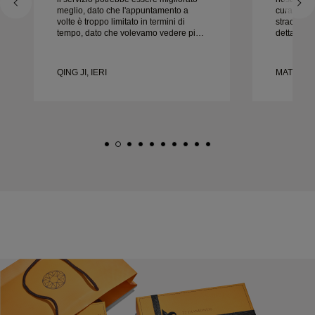
meglio, dato che l'appuntamento a
cura e la c
volte è troppo limitato in termini di
straordinar
tempo, dato che volevamo vedere più
dettaglio 
campioni ma dobbiamo prenotare un
nel modo g
altro appuntamento per un altro giorno.
puntuale.
Esperienza complessivamente buona,
felici del
QING JI, IERI
MATEUSZ 
gioielli di buona qualità. Moglie è
vivamente 
felice.
nuziali be