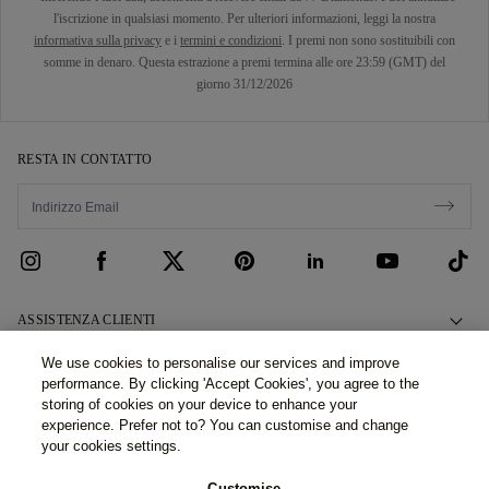
l'iscrizione in qualsiasi momento. Per ulteriori informazioni, leggi la nostra
informativa sulla privacy
e i
termini e condizioni
. I premi non sono sostituibili con
somme in denaro. Questa estrazione a premi termina alle ore 23:59 (GMT) del
giorno 31/12/2026
RESTA IN CONTATTO
ASSISTENZA CLIENTI
Contattaci
CHI SIAMO
We use cookies to personalise our services and improve
performance. By clicking 'Accept Cookies', you agree to the
Prenota un Appuntamento
La Nostra Storia
LEGALE E PRIVACY
storing of cookies on your device to enhance your
Domande Frequenti
experience. Prefer not to? You can customise and change
I Nostri Showroom
Politica Privacy
your cookies settings.
Consegna e Restituzioni
Le Nostre Promesse
Politica Cookies
Showroom e servizi (Filiale italiana): ©2026 77 Diamonds GmbH
Customise