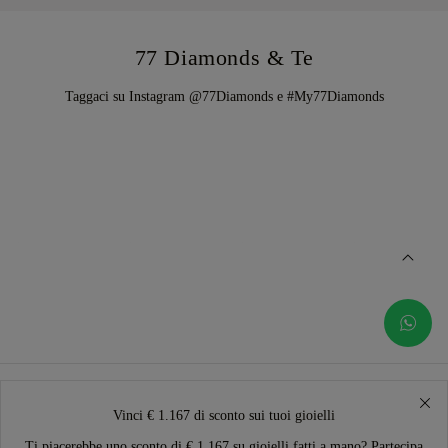
77 Diamonds & Te
Taggaci su Instagram @77Diamonds e #My77Diamonds
Vinci € 1.167 di sconto sui tuoi gioielli
Ti piacerebbe uno sconto di € 1.167 su gioielli fatti a mano? Partecipa