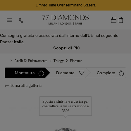
Limited Time Offer Terminano Stasera
Consegna gratuita e assicurata dall'interno dell'UE nel seguente
Paese:
Italia
Scopri di Più
...
Anelli Di Fidanzamento
Trilogy
Florence
Montatura
Diamante
Completo
Torna alla galleria
Sposta a sinistra e a destra per
controllare la visualizzazione a
360°