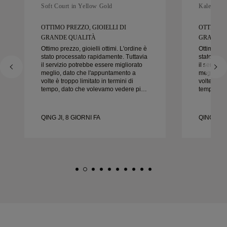
Soft Court in Yellow Gold
Kaleida O
OTTIMO PREZZO, GIOIELLI DI
OTTIMO P
GRANDE QUALITÀ
GRANDE 
Ottimo prezzo, gioielli ottimi. L'ordine è
Ottimo prez
stato processato rapidamente. Tuttavia
stato proc
il servizio potrebbe essere migliorato
il servizi
meglio, dato che l'appuntamento a
meglio, d
volte è troppo limitato in termini di
volte è tro
tempo, dato che volevamo vedere più
tempo, da
campioni ma dobbiamo prenotare un
campioni 
altro appuntamento per un altro giorno.
altro appu
Esperienza complessivamente buona,
Esperienz
QING JI, 8 GIORNI FA
QING JI, 
gioielli di buona qualità. Moglie è
gioielli d
felice.
felice.