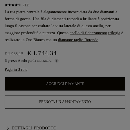
(12)
La tua pietra centrale è elegantemente incorniciata da due diamanti a
forma di goccia. Una fila di diamanti rotondi a brillante è posizionata
lungo il castone per esaltare la vista laterale di questo anello, per
maggiore profondità e purezza. Questo
anello di fidanzamento
trilogia
è
realizzato in Oro Bianco con un
diamante taglio Rotondo
.
€ 1.744,34
€ 1.938,15
Il prezzo è solo per la montatura.
Paga in 3 rate
AGGIUNGI DIAMANTE
PRENOTA UN APPUNTAMENTO
DETTAGLI PRODOTTO