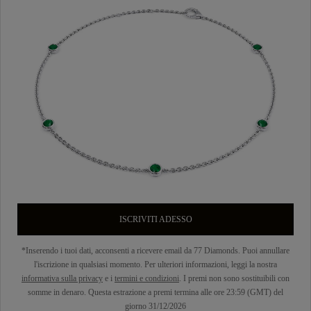
ISCRIVITI ADESSO
*Inserendo i tuoi dati, acconsenti a ricevere email da 77 Diamonds. Puoi annullare
l'iscrizione in qualsiasi momento. Per ulteriori informazioni, leggi la nostra
informativa sulla privacy
e i
termini e condizioni
. I premi non sono sostituibili con
somme in denaro. Questa estrazione a premi termina alle ore 23:59 (GMT) del
giorno 31/12/2026