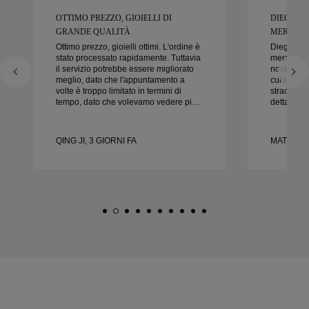
OTTIMO PREZZO, GIOIELLI DI
DIEGO È
GRANDE QUALITÀ
MERAVIGL
Ottimo prezzo, gioielli ottimi. L'ordine è
Diego è s
stato processato rapidamente. Tuttavia
meraviglio
il servizio potrebbe essere migliorato
nostre fedi
meglio, dato che l'appuntamento a
cura e la c
volte è troppo limitato in termini di
straordinar
tempo, dato che volevamo vedere più
dettaglio 
campioni ma dobbiamo prenotare un
nel modo g
altro appuntamento per un altro giorno.
puntuale.
Esperienza complessivamente buona,
felici del
QING JI, 3 GIORNI FA
MATEUSZ 
gioielli di buona qualità. Moglie è
vivamente 
felice.
nuziali be