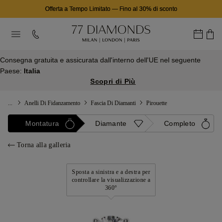
Offerta a Tempo Limitato
—
Fino al 30% di sconto
Consegna gratuita e assicurata dall'interno dell'UE nel seguente
Paese:
Italia
Scopri di Più
...
Anelli Di Fidanzamento
Fascia Di Diamanti
Pirouette
Montatura
Diamante
Completo
Torna alla galleria
Sposta a sinistra e a destra per
controllare la visualizzazione a
360°