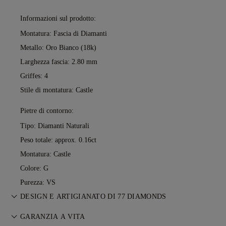
Informazioni sul prodotto:
Montatura: Fascia di Diamanti
Metallo:
Oro Bianco (18k)
Larghezza fascia: 2.80 mm
Griffes: 4
Stile di montatura: Castle
Pietre di contorno:
Tipo: Diamanti Naturali
Peso totale: approx. 0.16ct
Montatura: Castle
Colore: G
Purezza: VS
DESIGN E ARTIGIANATO DI 77 DIAMONDS
L’arte del racconto prende forma, un gioiello alla volta, grazie
GARANZIA A VITA
ai maestri orafi di 77 Diamonds.