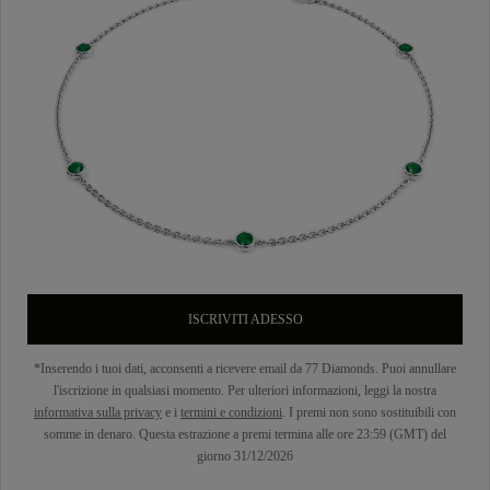
ISCRIVITI ADESSO
*Inserendo i tuoi dati, acconsenti a ricevere email da 77 Diamonds. Puoi annullare
l'iscrizione in qualsiasi momento. Per ulteriori informazioni, leggi la nostra
informativa sulla privacy
e i
termini e condizioni
. I premi non sono sostituibili con
somme in denaro. Questa estrazione a premi termina alle ore 23:59 (GMT) del
giorno 31/12/2026