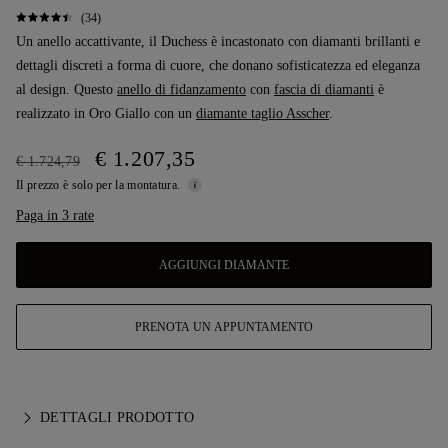
(34)
Un anello accattivante, il Duchess è incastonato con diamanti brillanti e
dettagli discreti a forma di cuore, che donano sofisticatezza ed eleganza
al design. Questo
anello di fidanzamento
con
fascia di diamanti
è
realizzato in Oro Giallo con un
diamante taglio Asscher
.
€ 1.207,35
€ 1.724,79
Il prezzo è solo per la montatura.
Paga in 3 rate
AGGIUNGI DIAMANTE
PRENOTA UN APPUNTAMENTO
DETTAGLI PRODOTTO