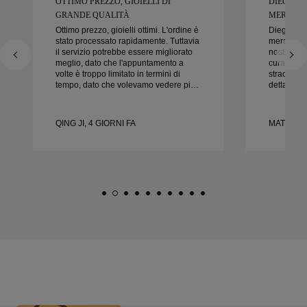
OTTIMO PREZZO, GIOIELLI DI
DIEGO È
GRANDE QUALITÀ
MERAVIGL
Ottimo prezzo, gioielli ottimi. L'ordine è
Diego è s
stato processato rapidamente. Tuttavia
meraviglio
il servizio potrebbe essere migliorato
nostre fedi
meglio, dato che l'appuntamento a
cura e la c
volte è troppo limitato in termini di
straordinar
tempo, dato che volevamo vedere più
dettaglio 
campioni ma dobbiamo prenotare un
nel modo g
altro appuntamento per un altro giorno.
puntuale.
Esperienza complessivamente buona,
felici del
QING JI, 4 GIORNI FA
MATEUSZ 
gioielli di buona qualità. Moglie è
vivamente 
felice.
nuziali be