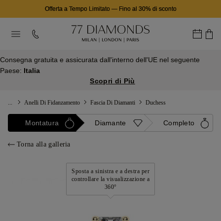
Offerta a Tempo Limitato
—
Fino al 30% di sconto
Consegna gratuita e assicurata dall'interno dell'UE nel seguente
Paese:
Italia
Scopri di Più
...
Anelli Di Fidanzamento
Fascia Di Diamanti
Duchess
Montatura
Diamante
Completo
Torna alla galleria
Sposta a sinistra e a destra per
controllare la visualizzazione a
360°