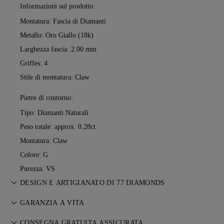
Informazioni sul prodotto:
Montatura: Fascia di Diamanti
Metallo:
Oro Giallo (18k)
Larghezza fascia: 2.00 mm
Griffes: 4
Stile di montatura: Claw
Pietre di contorno:
Tipo: Diamanti Naturali
Peso totale: approx. 0.28ct
Montatura: Claw
Colore: G
Purezza: VS
DESIGN E ARTIGIANATO DI 77 DIAMONDS
L’arte del racconto prende forma, un gioiello alla volta, grazie
GARANZIA A VITA
ai maestri orafi di 77 Diamonds.
Con ogni acquisto da 77 Diamonds ricevi una garanzia a vita
CONSEGNA GRATUITA ASSICURATA