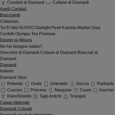
Ciondoli di Diamanti
Collane di Diamanti
Anelli Cocktail
Braccialetti
Collezioni
Toi Et Moi
NUOVO
Starlight
Pearl
Kaleida
Mayfair
Gaia
Confetti
Olympia
Tea
Primrose
Design su Misura
Ne hai bisogno subito?
Orecchini di Diamanti
Collane di Diamanti
Bracciali di
Diamanti
Diamanti
Indietro
Diamanti Sfusi
Rotondo
Ovale
Smeraldo
Goccia
Radiante
Cuscino
Princess
Marquise
Cuore
Asscher
Kites/Shields
Tagli Antichi
Triangoli
Coppe Abbinate
Diamanti Colorati
Diamanti creati in laboratorio