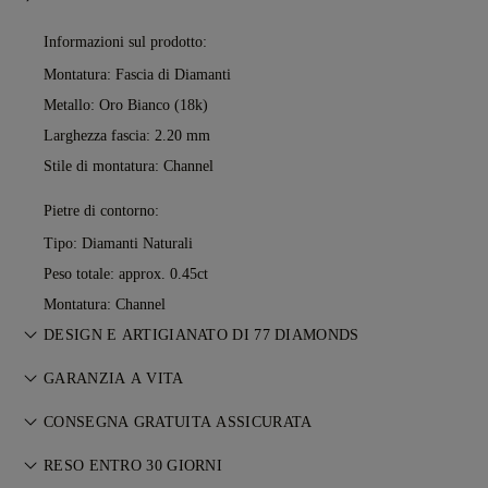
Informazioni sul prodotto:
Montatura: Fascia di Diamanti
Metallo:
Oro Bianco (18k)
Larghezza fascia: 2.20 mm
Stile di montatura: Channel
Pietre di contorno:
Tipo: Diamanti Naturali
Peso totale: approx. 0.45ct
Montatura: Channel
DESIGN E ARTIGIANATO DI 77 DIAMONDS
L’arte del racconto prende forma, un gioiello alla volta, grazie
GARANZIA A VITA
ai maestri orafi di 77 Diamonds.
Con ogni acquisto da 77 Diamonds ricevi una garanzia a vita
CONSEGNA GRATUITA ASSICURATA
su eventuali difetti di produzione. Le riparazioni necessarie
Tutte le spese di spedizione sono gratuite,
saranno effettuate gratuitamente. Consulta i nostri
RESO ENTRO 30 GIORNI
Termini e
indipendentemente dal luogo di residenza. Spediremo il suo