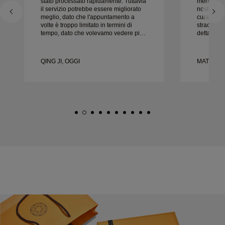
stato processato rapidamente. Tuttavia
meraviglio
il servizio potrebbe essere migliorato
nostre fedi
meglio, dato che l'appuntamento a
cura e la c
volte è troppo limitato in termini di
straordinar
tempo, dato che volevamo vedere più
dettaglio 
campioni ma dobbiamo prenotare un
nel modo g
altro appuntamento per un altro giorno.
puntuale.
Esperienza complessivamente buona,
felici del
QING JI, OGGI
MATEUSZ 
gioielli di buona qualità. Moglie è
vivamente 
felice.
nuziali be