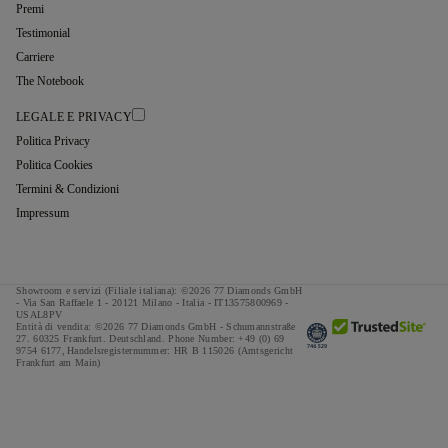
Premi
Testimonial
Carriere
The Notebook
LEGALE E PRIVACY
Politica Privacy
Politica Cookies
Termini & Condizioni
Impressum
Showroom e servizi (Filiale italiana): ©2026 77 Diamonds GmbH
- Via San Raffaele 1 - 20121 Milano - Italia - IT13575800969 -
USAL8PV
Entità di vendita: ©2026 77 Diamonds GmbH -
Schumannstraße
27. 60325 Frankfurt. Deutschland.
Phone Number:
+49 (0) 69
9754 6177,
Handelsregisternummer: HR B 115026 (Amtsgericht
Frankfurt am Main)