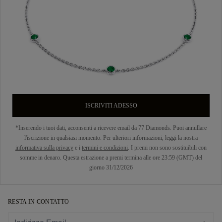
ISCRIVITI ADESSO
*Inserendo i tuoi dati, acconsenti a ricevere email da 77 Diamonds. Puoi annullare
l'iscrizione in qualsiasi momento. Per ulteriori informazioni, leggi la nostra
informativa sulla privacy
e i
termini e condizioni
. I premi non sono sostituibili con
somme in denaro. Questa estrazione a premi termina alle ore 23:59 (GMT) del
giorno 31/12/2026
RESTA IN CONTATTO