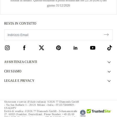
somme in denaro. Questa estrazione a premi termina alle ore 23:59 (GMT) del
giorno 31/12/2026
RESTA IN CONTATTO
ASSISTENZA CLIENTI
Contattaci
CHI SIAMO
Prenota un Appuntamento
La Nostra Storia
LEGALE E PRIVACY
Domande Frequenti
I Nostri Showroom
Politica Privacy
Consegna e Restituzioni
Le Nostre Promesse
Politica Cookies
Showroom e servizi (Filiale italiana): ©2026 77 Diamonds GmbH
Termini & Condizioni Finanziamento
Approvvigionamento Responsabile
- Via San Raffaele 1 - 20121 Milano - Italia - IT13575800969 -
Termini & Condizioni
USAL8PV
Entità di vendita: ©2026 77 Diamonds GmbH -
Schumannstraße
Calcolatore Tasse & Imposte
Stampa
Impressum
27. 60325 Frankfurt. Deutschland.
Phone Number:
+49 (0) 69