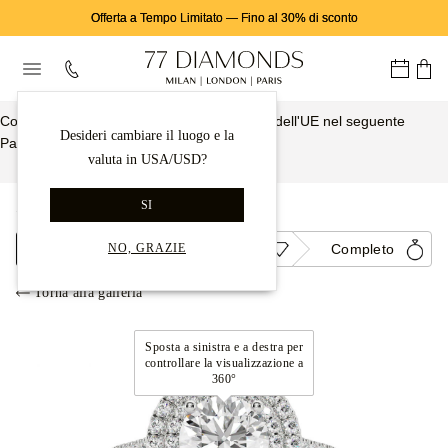
Offerta a Tempo Limitato
—
Fino al 30% di sconto
Consegna gratuita e assicurata dall'interno dell'UE nel seguente
Desideri cambiare il luogo e la
Paese:
Italia
valuta in USA/USD?
Scopri di Più
SI
...
Anelli Di Fidanzamento
Halo
Empress
Montatura
Diamante
Completo
NO, GRAZIE
Torna alla galleria
Sposta a sinistra e a destra per
controllare la visualizzazione a
360°