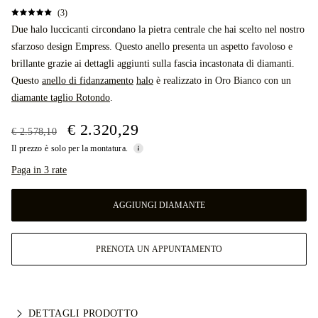
(3)
Due halo luccicanti circondano la pietra centrale che hai scelto nel nostro
sfarzoso design Empress. Questo anello presenta un aspetto favoloso e
brillante grazie ai dettagli aggiunti sulla fascia incastonata di diamanti.
Questo
anello di fidanzamento
halo
è realizzato in Oro Bianco con un
diamante taglio Rotondo
.
€ 2.320,29
€ 2.578,10
Il prezzo è solo per la montatura.
Paga in 3 rate
AGGIUNGI DIAMANTE
PRENOTA UN APPUNTAMENTO
DETTAGLI PRODOTTO