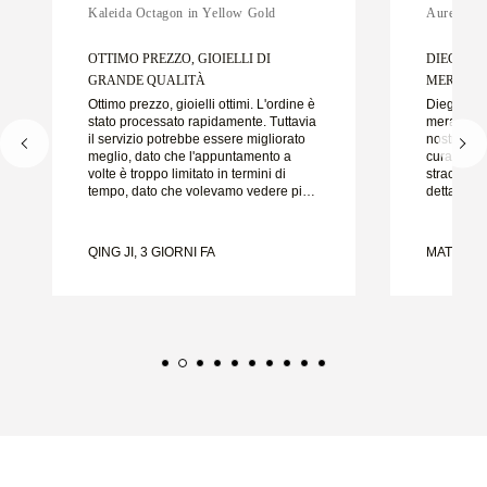
Kaleida Octagon in Yellow Gold
Aurelle in
OTTIMO PREZZO, GIOIELLI DI
DIEGO È
GRANDE QUALITÀ
MERAVIGL
Ottimo prezzo, gioielli ottimi. L'ordine è
Diego è s
stato processato rapidamente. Tuttavia
meraviglio
il servizio potrebbe essere migliorato
nostre fedi
meglio, dato che l'appuntamento a
cura e la c
volte è troppo limitato in termini di
straordinar
tempo, dato che volevamo vedere più
dettaglio 
campioni ma dobbiamo prenotare un
nel modo g
altro appuntamento per un altro giorno.
puntuale.
Esperienza complessivamente buona,
felici del
QING JI, 3 GIORNI FA
MATEUSZ 
gioielli di buona qualità. Moglie è
vivamente 
felice.
nuziali be