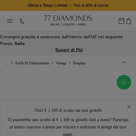
Offerta a Tempo Limitato
—
Fino al 30% di sconto
Consegna gratuita e assicurata dall'interno dell'UE nel seguente
Paese:
Italia
Scopri di Più
...
Anelli Di Fidanzamento
Vintage
Dauphin
Vinci € 1.169 di sconto sui tuoi gioielli
Ti piacerebbe uno sconto di € 1.169 su gioielli fatti a mano? Partecipa
al nostro concorso a premi per vincere e realizzare il design dei tuoi
sogni.