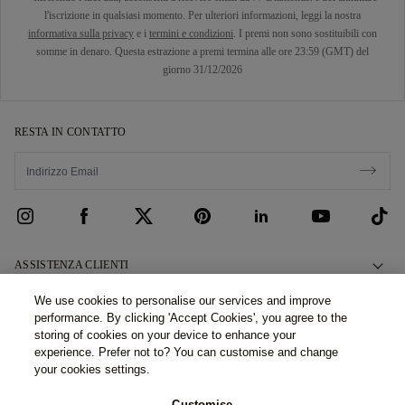
l'iscrizione in qualsiasi momento. Per ulteriori informazioni, leggi la nostra
informativa sulla privacy
e i
termini e condizioni
. I premi non sono sostituibili con
somme in denaro. Questa estrazione a premi termina alle ore 23:59 (GMT) del
giorno 31/12/2026
RESTA IN CONTATTO
ASSISTENZA CLIENTI
Contattaci
CHI SIAMO
We use cookies to personalise our services and improve
performance. By clicking 'Accept Cookies', you agree to the
Prenota un Appuntamento
La Nostra Storia
LEGALE E PRIVACY
storing of cookies on your device to enhance your
Domande Frequenti
experience. Prefer not to? You can customise and change
I Nostri Showroom
Politica Privacy
your cookies settings.
Consegna e Restituzioni
Le Nostre Promesse
Politica Cookies
Showroom e servizi (Filiale italiana): ©2026 77 Diamonds GmbH
Customise