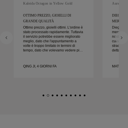
Kaleida Octagon in Yellow Gold
Aurelle in
OTTIMO PREZZO, GIOIELLI DI
DIEGO È
GRANDE QUALITÀ
MERAVIGL
Ottimo prezzo, gioielli ottimi. L'ordine è
Diego è s
stato processato rapidamente. Tuttavia
meraviglio
il servizio potrebbe essere migliorato
nostre fedi
meglio, dato che l'appuntamento a
cura e la c
volte è troppo limitato in termini di
straordinar
tempo, dato che volevamo vedere più
dettaglio 
campioni ma dobbiamo prenotare un
nel modo g
altro appuntamento per un altro giorno.
puntuale.
Esperienza complessivamente buona,
felici del
QING JI, 4 GIORNI FA
MATEUSZ 
gioielli di buona qualità. Moglie è
vivamente 
felice.
nuziali be