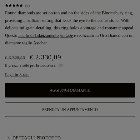
(2)
Round diamonds are set on top and on the sides of the Bloomsbury ring,
providing a brilliant setting that leads the eye to the centre stone. With
delicate milgrain detailing, this ring holds a vintage and romantic appeal.
Questo
anello di fidanzamento
vintage
è realizzato in Oro Bianco con un
diamante taglio Asscher
.
€ 2.330,09
€ 3.328,69
Il prezzo è solo per la montatura.
Paga in 3 rate
AGGIUNGI DIAMANTE
PRENOTA UN APPUNTAMENTO
DETTAGLI PRODOTTO