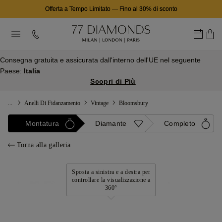
Offerta a Tempo Limitato
—
Fino al 30% di sconto
Consegna gratuita e assicurata dall'interno dell'UE nel seguente
Paese:
Italia
Scopri di Più
...
Anelli Di Fidanzamento
Vintage
Bloomsbury
Montatura
Diamante
Completo
Torna alla galleria
Sposta a sinistra e a destra per
controllare la visualizzazione a
360°