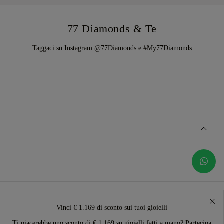
77 Diamonds & Te
Taggaci su Instagram @77Diamonds e #My77Diamonds
Vinci € 1.169 di sconto sui tuoi gioielli
Ti piacerebbe uno sconto di € 1.169 su gioielli fatti a mano? Partecipa