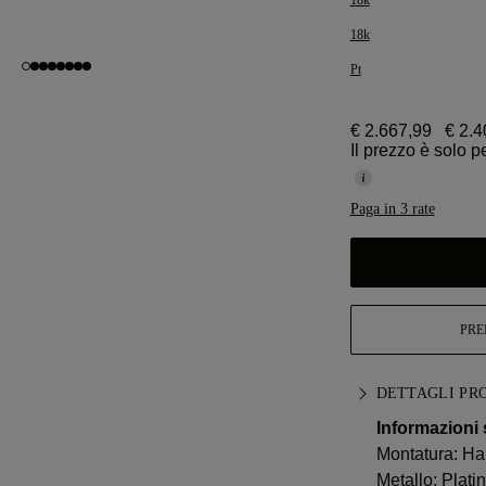
18k
18k
Pt
€ 2.667,99
€ 2.4
Il prezzo è solo p
Paga in 3 rate
PRE
DETTAGLI PR
Informazioni 
Montatura: Ha
Metallo:
Plati