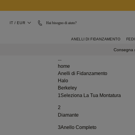
IT / EUR
Hai bisogno di aiuto?
ANELLI DI FIDANZAMENTO
FEDI
Consegna g
...
home
Anelli di Fidanzamento
Halo
Berkeley
1
Seleziona La Tua Montatura
2
Diamante
3
Anello Completo