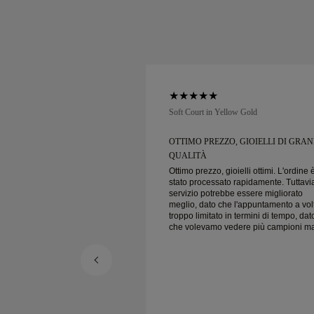
low Gold
Soft Court in Yellow Gold
IO CLIENTI E
OTTIMO PREZZO, GIOIELLI DI GRA
...
QUALITÀ
ienti e prezzi incredibili
Ottimo prezzo, gioielli ottimi. L'ordine 
cura!
stato processato rapidamente. Tuttavia
servizio potrebbe essere migliorato
meglio, dato che l'appuntamento a vol
troppo limitato in termini di tempo, dat
che volevamo vedere più campioni m
dobbiamo prenotare un altro
appuntamento per un altro giorno.
Esperienza complessivamente buona
gioielli di buona qualità. Moglie è felic