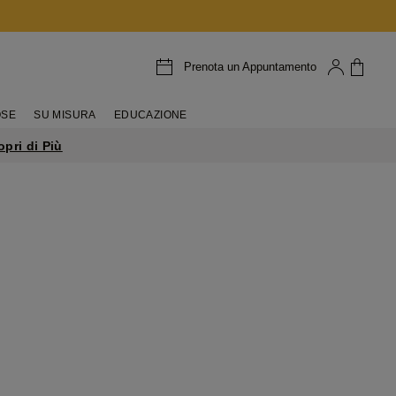
Prenota un Appuntamento
OSE
SU MISURA
EDUCAZIONE
opri di Più