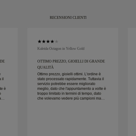
RECENSIONI CLIENTI
Kaleida Octagon in Yellow Gold
NDE
OTTIMO PREZZO, GIOIELLI DI GRANDE
QUALITÀ
è
Ottimo prezzo, gioielli ottimi. L'ordine è
 il
stato processato rapidamente. Tuttavia il
servizio potrebbe essere migliorato
te è
meglio, dato che l'appuntamento a volte è
o
troppo limitato in termini di tempo, dato
a
che volevamo vedere più campioni ma
dobbiamo prenotare un altro
appuntamento per un altro giorno.
,
Esperienza complessivamente buona,
e.
gioielli di buona qualità. Moglie è felice.