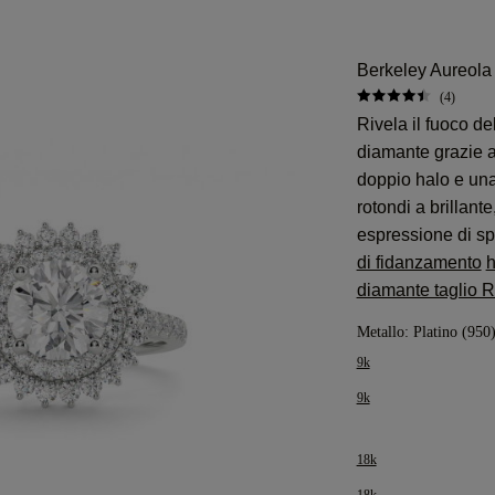
Berkeley Aureola
(4)
Rivela il fuoco del
diamante grazie 
doppio halo e una
rotondi a brillant
espressione di s
di fidanzamento
h
diamante taglio 
Metallo:
Platino (950
9k
9k
18k