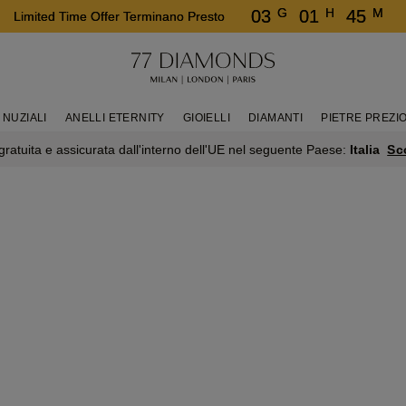
G
H
M
03
01
45
Limited Time Offer Terminano Presto
 NUZIALI
ANELLI ETERNITY
GIOIELLI
DIAMANTI
PIETRE PREZI
Sc
ratuita e assicurata dall'interno dell'UE nel seguente Paese:
Italia