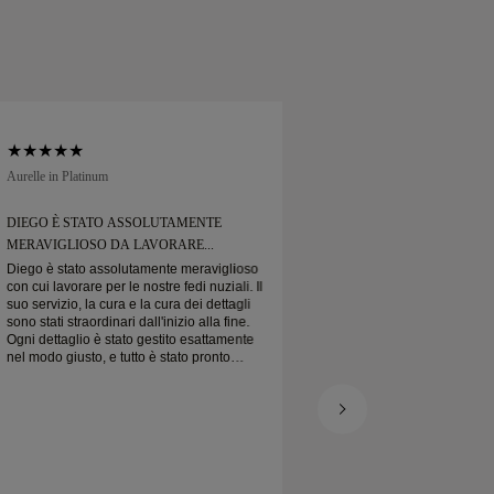
Aurelle in Platinum
Soft Court in Platinum
DIEGO È STATO ASSOLUTAMENTE
DIEGO È STATO A
MERAVIGLIOSO DA LAVORARE...
MERAVIGLIOSO DA
Diego è stato assolutamente meraviglioso
Diego è stato assol
con cui lavorare per le nostre fedi nuziali. Il
con cui lavorare per l
suo servizio, la cura e la cura dei dettagli
suo servizio, la cura 
sono stati straordinari dall'inizio alla fine.
sono stati straordinari
Ogni dettaglio è stato gestito esattamente
Ogni dettaglio è sta
nel modo giusto, e tutto è stato pronto
nel modo giusto, e tu
puntuale. Non potremmo essere più felici
puntuale. Non potre
dell'esperienza e lo consigliamo
dell'esperienza e lo
vivamente a chiunque cerchi fedi nuziali
vivamente a chiunque
belle e ben realizzate.
belle e ben realizzat