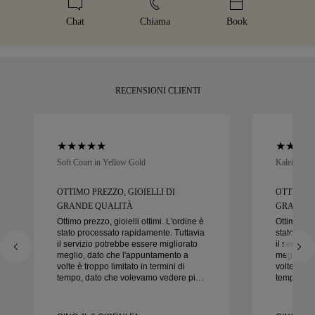
come Malca-Amit o Brinks. Se non è del tutto soddisfatto del
elegantemente confezionato e pronto per il tuo momento.
Chat
Chiama
Book
suo acquisto, può restituirlo o sostituirlo entro 30 giorni.
RECENSIONI CLIENTI
Soft Court in Yellow Gold
Kaleida Oc
OTTIMO PREZZO, GIOIELLI DI
OTTIMO P
GRANDE QUALITÀ
GRANDE 
Ottimo prezzo, gioielli ottimi. L'ordine è
Ottimo prez
stato processato rapidamente. Tuttavia
stato proc
il servizio potrebbe essere migliorato
il servizi
meglio, dato che l'appuntamento a
meglio, d
volte è troppo limitato in termini di
volte è tro
tempo, dato che volevamo vedere più
tempo, da
campioni ma dobbiamo prenotare un
campioni 
altro appuntamento per un altro giorno.
altro appu
Esperienza complessivamente buona,
Esperienz