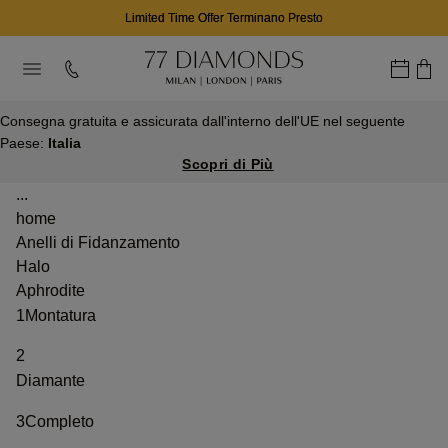
Limited Time Offer Terminano Presto
Consegna gratuita e assicurata dall'interno dell'UE nel seguente
Paese:
Italia
Scopri di Più
...
home
Anelli di Fidanzamento
Halo
Aphrodite
1
Montatura
2
Diamante
3
Completo