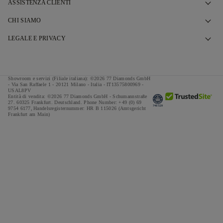
ASSISTENZA CLIENTI
Contattaci
CHI SIAMO
Prenota un Appuntamento
La Nostra Storia
LEGALE E PRIVACY
Domande Frequenti
I Nostri Showroom
Politica Privacy
Consegna e Restituzioni
Le Nostre Promesse
Politica Cookies
Showroom e servizi (Filiale italiana): ©2026 77 Diamonds GmbH
Termini & Condizioni Finanziamento
Approvvigionamento Responsabile
- Via San Raffaele 1 - 20121 Milano - Italia - IT13575800969 -
Termini & Condizioni
USAL8PV
Entità di vendita: ©2026 77 Diamonds GmbH -
Schumannstraße
Calcolatore Tasse & Imposte
Stampa
Impressum
27. 60325 Frankfurt. Deutschland.
Phone Number:
+49 (0) 69
9754 6177,
Handelsregisternummer: HR B 115026 (Amtsgericht
Offerte Speciali
Frankfurt am Main)
Premi
Testimonial
Carriere
The Notebook