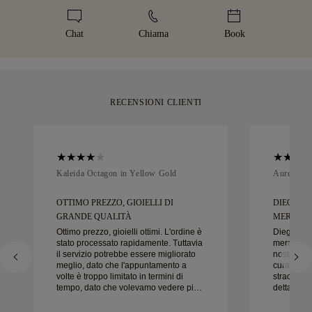
elevato, utilizziamo un servizio di spedizione specializzato
gioiello artigianale arriva nella nostra iconica scatola gialla,
come Malca-Amit o Brinks. Se non è del tutto soddisfatto del
elegantemente confezionato e pronto per il tuo momento.
Chat
Chiama
Book
suo acquisto, può restituirlo o sostituirlo entro 30 giorni.
RECENSIONI CLIENTI
Kaleida Octagon in Yellow Gold
Aurelle in
OTTIMO PREZZO, GIOIELLI DI
DIEGO È
GRANDE QUALITÀ
MERAVIGL
Ottimo prezzo, gioielli ottimi. L'ordine è
Diego è s
stato processato rapidamente. Tuttavia
meraviglio
il servizio potrebbe essere migliorato
nostre fedi
meglio, dato che l'appuntamento a
cura e la c
volte è troppo limitato in termini di
straordinar
tempo, dato che volevamo vedere più
dettaglio 
campioni ma dobbiamo prenotare un
nel modo g
altro appuntamento per un altro giorno.
puntuale.