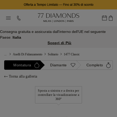
Offerta a Tempo Limitato
—
Fino al 30% di sconto
Consegna gratuita e assicurata dall'interno dell'UE nel seguente
Paese:
Italia
Scopri di Più
...
Anelli Di Fidanzamento
Solitario
1477 Classic
Montatura
Diamante
Completo
Torna alla galleria
Sposta a sinistra e a destra per
controllare la visualizzazione a
360°