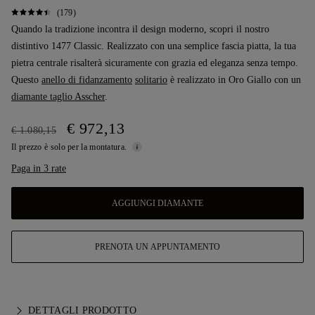
(179)
Quando la tradizione incontra il design moderno, scopri il nostro
distintivo 1477 Classic. Realizzato con una semplice fascia piatta, la tua
pietra centrale risalterà sicuramente con grazia ed eleganza senza tempo.
Questo
anello di fidanzamento
solitario
è realizzato in Oro Giallo con un
diamante taglio Asscher
.
€ 972,13
€ 1.080,15
Il prezzo è solo per la montatura.
Paga in 3 rate
AGGIUNGI DIAMANTE
PRENOTA UN APPUNTAMENTO
DETTAGLI PRODOTTO