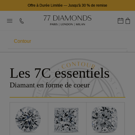
Offre à Durée Limitée
—
Jusqu'à 30 % de remise
Contour
LES 7CS
Les 7C essentiels
Carats
Diamant en forme de coeur
Couleur
Pureté
Taille
Certification