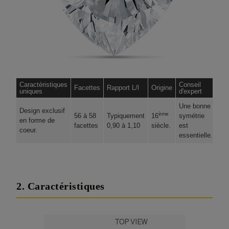
Caractéristiques
Conseil
Facettes
Rapport L/l
Origine
uniques
d'expert
Une bonne
Design exclusif
ème
56 à 58
Typiquement
16
symétrie
en forme de
facettes
0,90 à 1,10
siècle.
est
coeur.
essentielle.
2. Caractéristiques