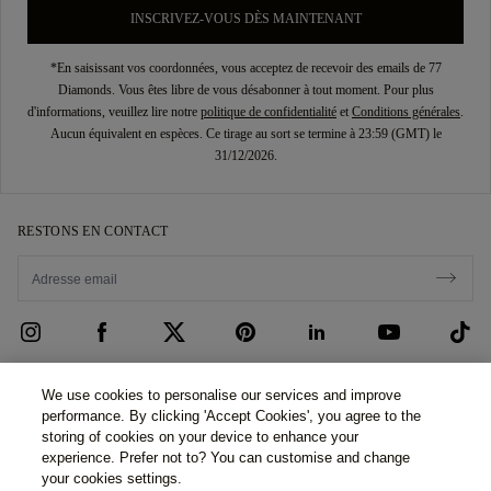
INSCRIVEZ-VOUS DÈS MAINTENANT
*En saisissant vos coordonnées, vous acceptez de recevoir des emails de 77
Diamonds. Vous êtes libre de vous désabonner à tout moment. Pour plus
d'informations, veuillez lire notre
politique de confidentialité
et
Conditions générales
.
Aucun équivalent en espèces. Ce tirage au sort se termine à 23:59 (GMT) le
31/12/2026.
RESTONS EN CONTACT
SERVICE CLIENTÈLE
We use cookies to personalise our services and improve
performance. By clicking 'Accept Cookies', you agree to the
Contactez-nous
QUI SOMMES-NOUS ?
storing of cookies on your device to enhance your
experience. Prefer not to? You can customise and change
Prendre rendez-vous
Notre Histoire
MENTIONS LÉGALES ET CONFIDENTIALITÉ
your cookies settings.