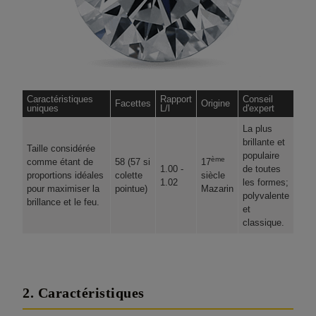
Caractéristiques
Rapport
Conseil
Facettes
Origine
uniques
L/l
d'expert
La plus
brillante et
Taille considérée
populaire
ème
comme étant de
58 (57 si
17
1.00 -
de toutes
proportions idéales
colette
siècle
1.02
les formes;
pour maximiser la
pointue)
Mazarin
polyvalente
brillance et le feu.
et
classique.
2. Caractéristiques