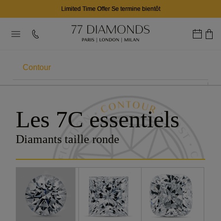
Limited Time Offer Se termine bientôt
Contour
LES 7CS
Les 7C essentiels
Carats
Diamants taille ronde
Couleur
Pureté
Taille
Certification