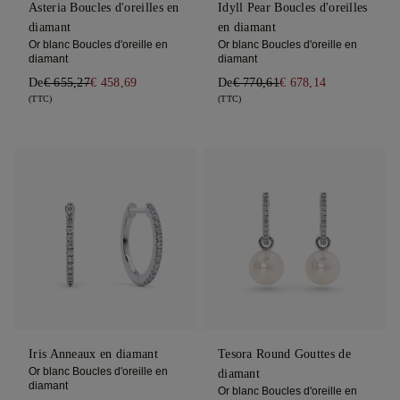
Asteria Boucles d'oreilles en
Idyll Pear Boucles d'oreilles
diamant
en diamant
Or blanc Boucles d'oreille en
Or blanc Boucles d'oreille en
diamant
diamant
De
€ 655,27
€ 458,69
De
€ 770,61
€ 678,14
(TTC)
(TTC)
Iris Anneaux en diamant
Tesora Round Gouttes de
Or blanc Boucles d'oreille en
diamant
diamant
Or blanc Boucles d'oreille en