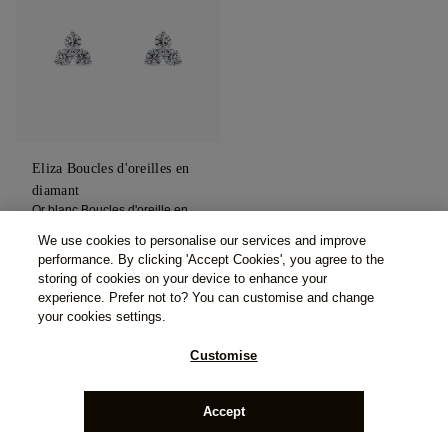
Eliza Boucles d'oreilles en
diamant
Or blanc Boucles d'oreille en
diamant
We use cookies to personalise our services and improve
De
€ 432,13
€ 380,27
performance. By clicking 'Accept Cookies', you agree to the
(TTC)
storing of cookies on your device to enhance your
experience. Prefer not to? You can customise and change
your cookies settings.
Customise
Un basic de toute collection de bijoux, même les boucles d'oreilles en
Accept
diamant les plus discrètes offrent des jeux de feu et d'éclat fascinants.
Cet effet rend les boucles d'oreilles en diamant si envoûtantes et