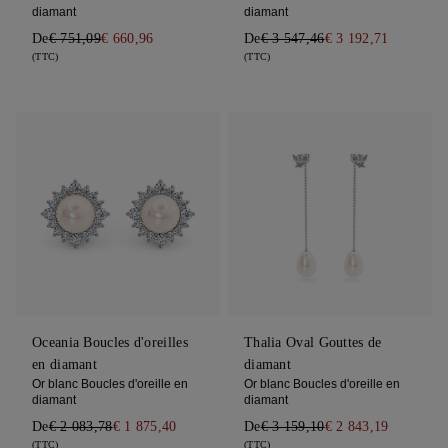
diamant
diamant
De
€ 751,09
€ 660,96
De
€ 3 547,46
€ 3 192,71
(TTC)
(TTC)
Oceania Boucles d'oreilles
Thalia Oval Gouttes de
en diamant
diamant
Or blanc Boucles d'oreille en
Or blanc Boucles d'oreille en
diamant
diamant
De
€ 2 083,78
€ 1 875,40
De
€ 3 159,10
€ 2 843,19
(TTC)
(TTC)