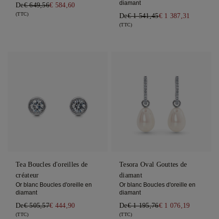
diamant
De
€ 649,56
€ 584,60
(TTC)
De
€ 1 541,45
€ 1 387,31
(TTC)
Tea Boucles d'oreilles de
Tesora Oval Gouttes de
créateur
diamant
Or blanc Boucles d'oreille en
Or blanc Boucles d'oreille en
diamant
diamant
De
€ 505,57
€ 444,90
De
€ 1 195,76
€ 1 076,19
(TTC)
(TTC)