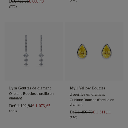
(TTC)
De
€ 733,86
€ 660,48
(TTC)
Lyra Gouttes de diamant
Idyll Yellow Boucles
Or blanc Boucles d'oreille en
d'oreilles en diamant
diamant
Or blanc Boucles d'oreille en
diamant
De
€ 1 192,94
€ 1 073,65
(TTC)
De
€ 1 456,79
€ 1 311,11
(TTC)