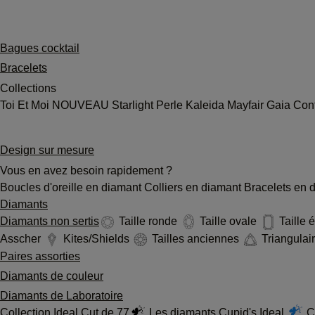
Bagues cocktail
Bracelets
Collections
Toi Et Moi
NOUVEAU
Starlight
Perle
Kaleida
Mayfair
Gaia
Conf
Design sur mesure
Vous en avez besoin rapidement ?
Boucles d'oreille en diamant
Colliers en diamant
Bracelets en 
Diamants
Diamants non sertis
Taille ronde
Taille ovale
Taille
Asscher
Kites/Shields
Tailles anciennes
Triangulai
Paires assorties
Diamants de couleur
Diamants de Laboratoire
Collection Ideal Cut de 77
Les diamants Cupid's Ideal
Cu