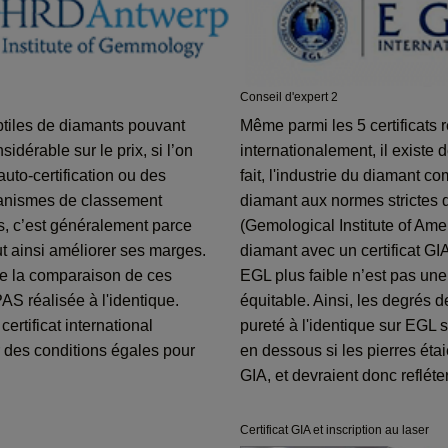
Conseil d'expert 2
btiles de diamants pouvant
Même parmi les 5 certificats
idérable sur le prix, si l’on
internationalement, il existe 
uto-certification ou des
fait, l'industrie du diamant 
rganismes de classement
diamant aux normes strictes 
ts, c’est généralement parce
(Gemological Institute of Am
t ainsi améliorer ses marges.
diamant avec un certificat GI
 la comparaison de ces
EGL plus faible n’est pas un
AS réalisée à l'identique.
équitable. Ainsi, les degrés 
ertificat international
pureté à l'identique sur EGL 
 des conditions égales pour
en dessous si les pierres ét
GIA, et devraient donc refléte
Certificat GIA et inscription au laser