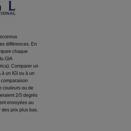
 reconnus
des différences. En
compare chaque
du GIA
erica). Comparer un
A à un IGI ou à un
e comparaison
de couleurs ou de
seraient 2/3 degrés
aient envoyées au
r des prix plus bas.