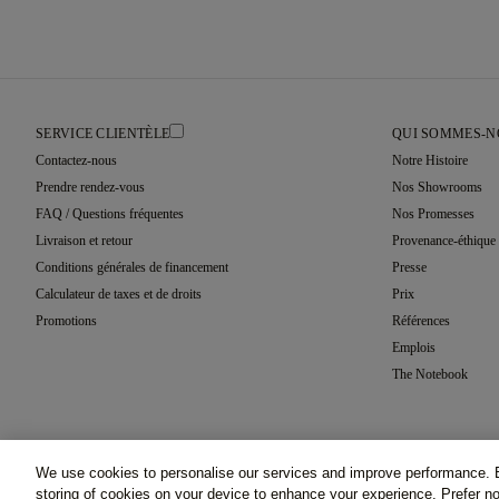
SERVICE CLIENTÈLE
QUI SOMMES-N
Contactez-nous
Notre Histoire
Prendre rendez-vous
Nos Showrooms
FAQ / Questions fréquentes
Nos Promesses
Livraison et retour
Provenance-éthique
Conditions générales de financement
Presse
Calculateur de taxes et de droits
Prix
Promotions
Références
Emplois
The Notebook
We use cookies to personalise our services and improve performance. B
©2026 77 Diamonds GmbH -
Schumannstraße 27. 60325 F
storing of cookies on your device to enhance your experience. Prefer 