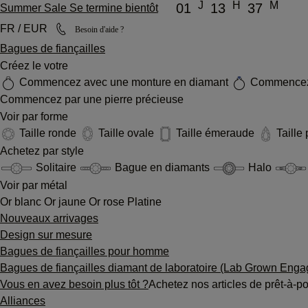
J
H
M
01
13
37
Summer Sale Se termine bientôt
FR / EUR
Besoin d'aide ?
Bagues de fiançailles
Créez le votre
Commencez avec une monture en diamant
Commencez 
Commencez par une pierre précieuse
Voir par forme
Taille ronde
Taille ovale
Taille émeraude
Taille
Achetez par style
Solitaire
Bague en diamants
Halo
Voir par métal
Or blanc
Or jaune
Or rose
Platine
Nouveaux arrivages
Design sur mesure
Bagues de fiançailles pour homme
Bagues de fiançailles diamant de laboratoire (Lab Grown Eng
Vous en avez besoin plus tôt ?
Achetez nos articles de prêt-à-po
Alliances