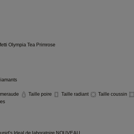
etti
Olympia
Tea
Primrose
diamants
 émeraude
Taille poire
Taille radiant
Taille coussin
res
pid's Ideal de laboratoire
NOUVEAU