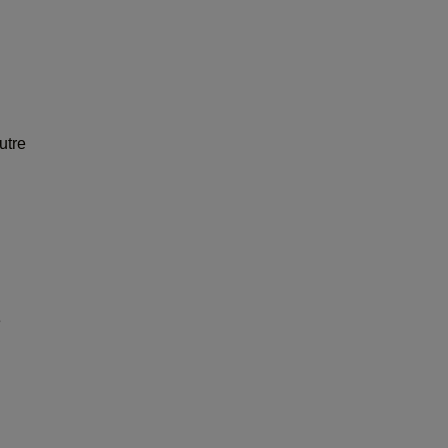
utre
e