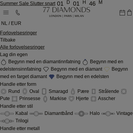
D
H
M
01
01
46
Summer Sale Slutter snart
NL / EUR
Forlovelsesringer
Tilbake
Alle forlovelsesringer
Lag din egen
Begynn med en diamantinnfatning
Begynn med en
edelstensinnfatning
Begynn med en diamant
Begynn
med en farget diamant
Begynn med en edelsten
Handle etter form
Rund
Oval
Smaragd
Pære
Strålende
Pute
Prinsesse
Markise
Hjerte
Asscher
Handle etter stil
Kabal
Diamantbånd
Halo
Vintage
Trilogi
Handle etter metall