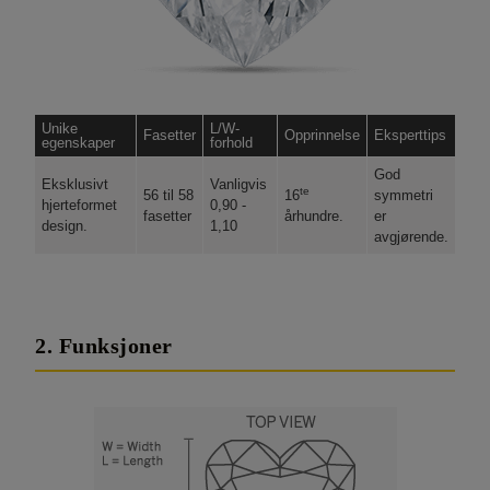
Unike
L/W-
Fasetter
Opprinnelse
Eksperttips
egenskaper
forhold
God
Eksklusivt
Vanligvis
te
56 til 58
16
symmetri
hjerteformet
0,90 -
fasetter
århundre.
er
design.
1,10
avgjørende.
2. Funksjoner