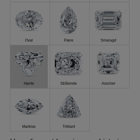
Fluo
Oval
Pære
Smaragd
Hjerte
Strålende
Asscher
Markise
Trilliant