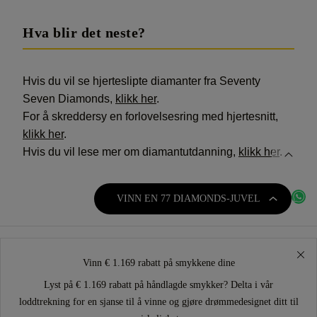
Hva blir det neste?
Hvis du vil se hjerteslipte diamanter fra Seventy
Seven Diamonds,
klikk her
.
For å skreddersy en forlovelsesring med hjertesnitt,
klikk her
.
Hvis du vil lese mer om diamantutdanning,
klikk her
.
VINN EN 77 DIAMONDS-JUVEL
Vinn € 1.169 rabatt på smykkene dine
Lyst på € 1.169 rabatt på håndlagde smykker? Delta i vår
loddtrekning for en sjanse til å vinne og gjøre drømmedesignet ditt til