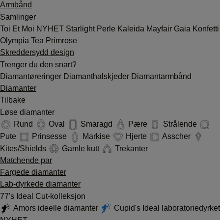
Armbånd
Samlinger
Toi Et Moi
NYHET
Starlight
Perle
Kaleida
Mayfair
Gaia
Konfetti
Olympia
Tea
Primrose
Skreddersydd design
Trenger du den snart?
Diamantøreringer
Diamanthalskjeder
Diamantarmbånd
Diamanter
Tilbake
Løse diamanter
Rund
Oval
Smaragd
Pære
Strålende
Pute
Prinsesse
Markise
Hjerte
Asscher
Kites/Shields
Gamle kutt
Trekanter
Matchende par
Fargede diamanter
Lab-dyrkede diamanter
77's Ideal Cut-kolleksjon
Amors ideelle diamanter
Cupid's Ideal laboratoriedyrket