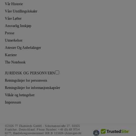
Vår Historie
Våre Utstillingslokaler
Våre Løfter
Ansvarlig Innkjøp
Presse
Utmerkelser
Attester Og Anbefalinger
Karriere
The Notebook
JURIDISK OG PERSONVERN
Retningslinjer for personvern
Retningslinjer for informasjonskapsler
Vilkår og betingelser
Impressum
©2026 77 Diamonds GmbH -
Schumannstraße 27. 60325
Frankfurt. Deutschland.
Phone Number:
+49 (0) 69 9754
6177,
Handelsregisternummer: HR B 115026 (Amtsgericht