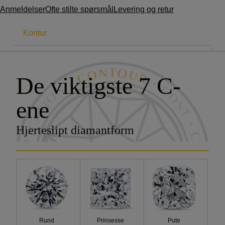
Anmeldelser
Ofte stilte spørsmål
Levering og retur
Kontur
7CS
De viktigste 7 C-
Karat
ene
Farge
Hjerteslipt diamantform
Klarhet
Kutt
Sertifisering
Kostnader
Rund
Prinsesse
Pute