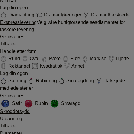
NYHET
Lag din egen
Diamantring
Diamantøreringer
Diamanthalskjede
Ekspresslevering
Velg våre hurtigforsendelsesdiamanter for
raskere levering.
Gemstones
Tilbake
Handle etter form
Rund
Oval
Pære
Pute
Markise
Hjerte
Rektangel
Kvadratisk
Annet
Lag din egen
Safirring
Rubinring
Smaragdring
Halskjede
med edelstener
Gemstones
Safir
Rubin
Smaragd
Skreddersydd
Utdanning
Tilbake
Diamanter