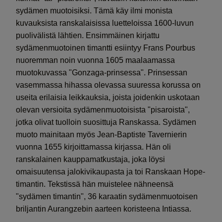
sydämen muotoisiksi. Tämä käy ilmi monista
kuvauksista ranskalaisissa luetteloissa 1600-luvun
puolivälistä lähtien. Ensimmäinen kirjattu
sydämenmuotoinen timantti esiintyy Frans Pourbus
nuoremman noin vuonna 1605 maalaamassa
muotokuvassa "Gonzaga-prinsessa". Prinsessan
vasemmassa hihassa olevassa suuressa korussa on
useita erilaisia leikkauksia, joista joidenkin uskotaan
olevan versioita sydämenmuotoisista "pisaroista",
jotka olivat tuolloin suosittuja Ranskassa. Sydämen
muoto mainitaan myös Jean-Baptiste Tavernierin
vuonna 1655 kirjoittamassa kirjassa. Hän oli
ranskalainen kauppamatkustaja, joka löysi
omaisuutensa jalokivikaupasta ja toi Ranskaan Hope-
timantin. Tekstissä hän muistelee nähneensä
"sydämen timantin", 36 karaatin sydämenmuotoisen
briljantin Aurangzebin aarteen koristeena Intiassa.