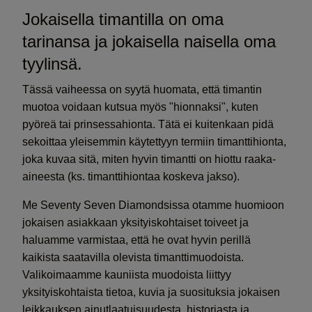
Jokaisella timantilla on oma
tarinansa ja jokaisella naisella oma
tyylinsä.
Tässä vaiheessa on syytä huomata, että timantin
muotoa voidaan kutsua myös "hionnaksi", kuten
pyöreä tai prinsessahionta. Tätä ei kuitenkaan pidä
sekoittaa yleisemmin käytettyyn termiin timanttihionta,
joka kuvaa sitä, miten hyvin timantti on hiottu raaka-
aineesta (ks. timanttihiontaa koskeva jakso).
Me Seventy Seven Diamondsissa otamme huomioon
jokaisen asiakkaan yksityiskohtaiset toiveet ja
haluamme varmistaa, että he ovat hyvin perillä
kaikista saatavilla olevista timanttimuodoista.
Valikoimaamme kauniista muodoista liittyy
yksityiskohtaista tietoa, kuvia ja suosituksia jokaisen
leikkauksen ainutlaatuisuudesta, historiasta ja