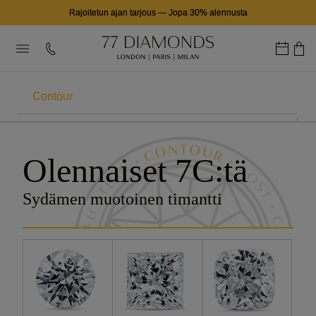
Rajoitetun ajan tarjous
—
Jopa 30% alennusta
Contour
7CS
Olennaiset 7C:tä
Carat
Sydämen muotoinen timantti
Väri
Selkeys
Leikkaa
Sertifiointi