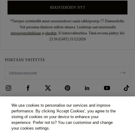
REKISTERÖIDY NYT
*Tietojasi syöttämällä annat suostumuksesi saada sähköposteja 77 Diamondsilta.
Voit peruuttaa tilauksen milloin tahansa. Lisätietoja saat tutustumalla
tietosuojapolitiikkaan
ja
ehtoihin
. Ei käteisvaihtoehtoa. Tämä arvonta päättyy klo
23:59 (GMT) 31/12/2026
PIDETÄÄN YHTEYTTÄ
ASIAKASPALVELU
We use cookies to personalise our services and improve
performance. By clicking 'Accept Cookies', you agree to the
Ota yhteyttä
MEISTÄ
storing of cookies on your device to enhance your
experience. Prefer not to? You can customise and change
Varaa aika
Tarinamme
LAKI & YKSITYISYYS
your cookies settings.
UKK
Esittelytilamme