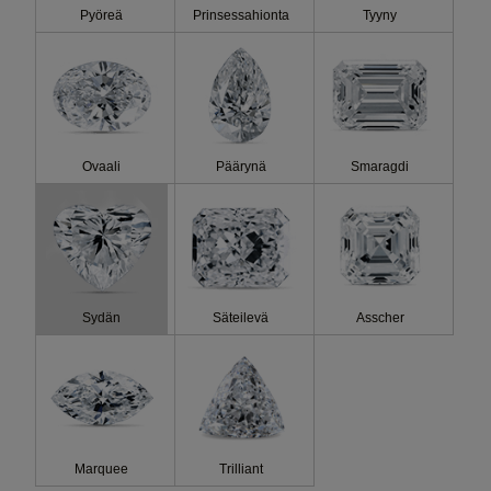
Pyöreä
Prinsessahionta
Tyyny
Kustannukset
Fluo
Ovaali
Päärynä
Smaragdi
Sydän
Säteilevä
Asscher
Marquee
Trilliant