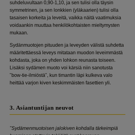
suhdeluvultaan 0,90-1,10, ja sen tulisi olla täysin
symmetrinen, ja sen lonkkien (yläkaarien) tulisi olla
tasaisen korkeita ja leveitä, vaikka näitä vaatimuksia
voidaankin muuttaa henkilökohtaisten mieltymysten
mukaan.
Sydänmuotojen pituuden ja leveyden välistä suhdetta
määritettäessä leveys mitataan muodon leveimmästä
kohdasta, joka on yhden lohkon reunasta toiseen.
Lisäksi sydämen muoto voi kärsiä niin sanotusta
"bow-tie-ilmiöstä", kun timantin läpi kulkeva valo
heittää varjon kiven keskimmäisten fasettien yli.
3. Asiantuntijan neuvot
"Sydämenmuotoisen jalokiven kohdalla tärkeimpiä