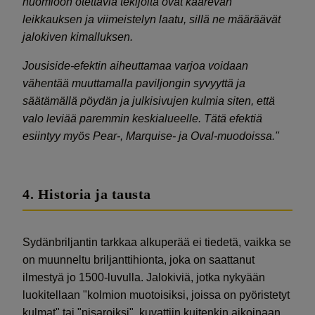
huomioon otettavia tekijöitä ovat kaarevan
leikkauksen ja viimeistelyn laatu, sillä ne määräävät
jalokiven kimalluksen.
Jousiside-efektin aiheuttamaa varjoa voidaan
vähentää muuttamalla paviljongin syvyyttä ja
säätämällä pöydän ja julkisivujen kulmia siten, että
valo leviää paremmin keskialueelle. Tätä efektiä
esiintyy myös Pear-, Marquise- ja Oval-muodoissa."
4. Historia ja tausta
Sydänbriljantin tarkkaa alkuperää ei tiedetä, vaikka se
on muunneltu briljanttihionta, joka on saattanut
ilmestyä jo 1500-luvulla. Jalokiviä, jotka nykyään
luokitellaan "kolmion muotoisiksi, joissa on pyöristetyt
kulmat" tai "pisaroiksi", kuvattiin kuitenkin aikoinaan