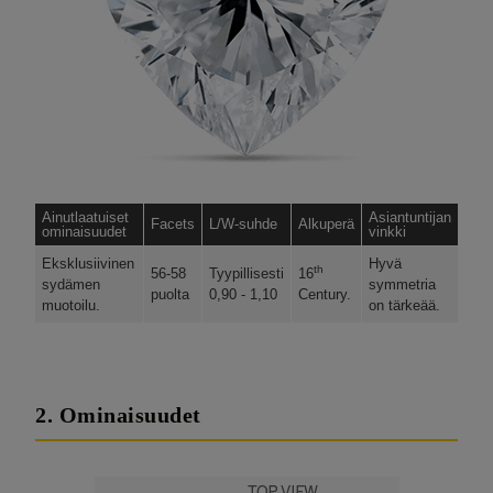
Ainutlaatuiset
Asiantuntijan
Facets
L/W-suhde
Alkuperä
ominaisuudet
vinkki
Eksklusiivinen
Hyvä
th
56-58
Tyypillisesti
16
sydämen
symmetria
puolta
0,90 - 1,10
Century.
muotoilu.
on tärkeää.
2. Ominaisuudet