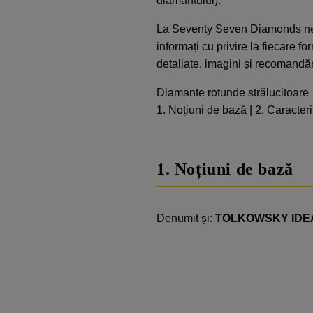
diamantului).
La Seventy Seven Diamonds ne oc
informați cu privire la fiecare 
detaliate, imagini și recomandări c
Diamante rotunde strălucitoare
1. Noțiuni de bază
|
2. Caracteri
1. Noțiuni de bază
Denumit și:
TOLKOWSKY IDE