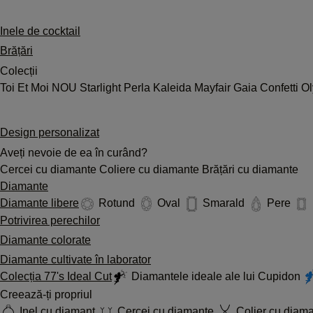
Inele de cocktail
Brățări
Colecții
Toi Et Moi
NOU
Starlight
Perla
Kaleida
Mayfair
Gaia
Confetti
O
Design personalizat
Aveți nevoie de ea în curând?
Cercei cu diamante
Coliere cu diamante
Brățări cu diamante
Diamante
Diamante libere
Rotund
Oval
Smarald
Pere
Potrivirea perechilor
Diamante colorate
Diamante cultivate în laborator
Colecția 77's Ideal Cut
Diamantele ideale ale lui Cupidon
Creează-ți propriul
Inel cu diamant
Cercei cu diamante
Colier cu diam