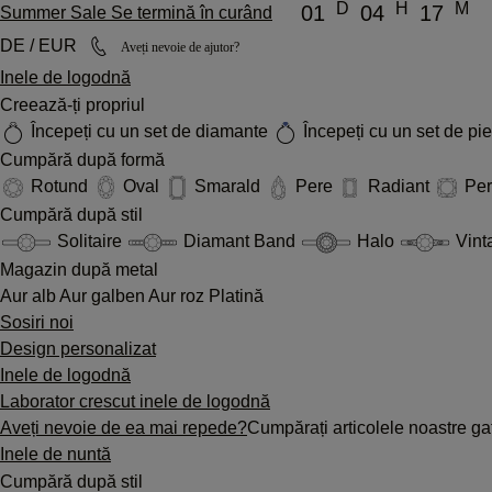
D
H
M
01
04
17
Summer Sale Se termină în curând
DE / EUR
Aveți nevoie de ajutor?
Inele de logodnă
Creează-ți propriul
Începeți cu un set de diamante
Începeți cu un set de pi
Cumpără după formă
Rotund
Oval
Smarald
Pere
Radiant
Pe
Cumpără după stil
Solitaire
Diamant Band
Halo
Vint
Magazin după metal
Aur alb
Aur galben
Aur roz
Platină
Sosiri noi
Design personalizat
Inele de logodnă
Laborator crescut inele de logodnă
Aveți nevoie de ea mai repede?
Cumpărați articolele noastre gat
Inele de nuntă
Cumpără după stil