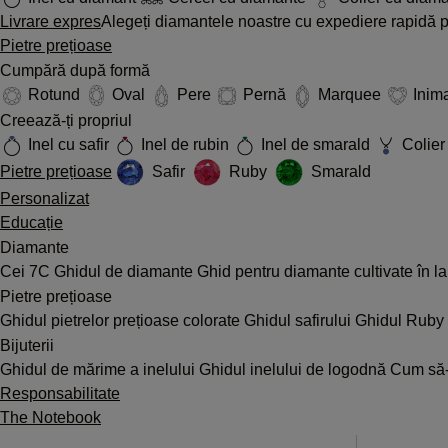
Livrare expres
Alegeți diamantele noastre cu expediere rapidă pe
Pietre prețioase
Cumpără după formă
Rotund
Oval
Pere
Pernă
Marquee
Inim
Creează-ți propriul
Inel cu safir
Inel de rubin
Inel de smarald
Colier 
Pietre prețioase
Safir
Ruby
Smarald
Personalizat
Educație
Diamante
Cei 7C
Ghidul de diamante
Ghid pentru diamante cultivate în l
Pietre prețioase
Ghidul pietrelor prețioase colorate
Ghidul safirului
Ghidul Ruby
Bijuterii
Ghidul de mărime a inelului
Ghidul inelului de logodnă
Cum să-ț
Responsabilitate
The Notebook