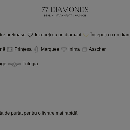
etre prețioase
Începeți cu un diamant
Începeți cu un diam
rnă
Prințesa
Marquee
Inima
Asscher
age
Trilogia
a de purtat pentru o livrare mai rapidă.