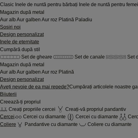
Clasic
Inele de nuntă pentru bărbați
Inele de nuntă pentru feme
Magazin după metal
Aur alb
Aur galben
Aur roz
Platină
Paladiu
Sosiri noi
Design personalizat
Inele de eternitate
Cumpără după stil
Set de gheare
Set de canale
Set d
Magazin după metal
Aur alb
Aur galben
Aur roz
Platină
Design personalizat
Aveți nevoie de ea mai repede?
Cumpărați articolele noastre gat
Bijuterii
Creează-ți propriul
Creați propriile cercei
Creați-vă propriul pandantiv
Cercei
Cercei cu diamante
Cercei cu diamante
Cerc
Coliere
Pandantive cu diamante
Coliere cu diamante