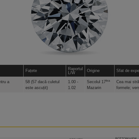
Raportul
Fațete
Origine
Sfat de expe
L/W
lea
ntru a
58 (57 dacă culetul
1.00 -
Secolul 17
Cea mai stră
este ascuțit)
1.02
Mazarin
formele; vers