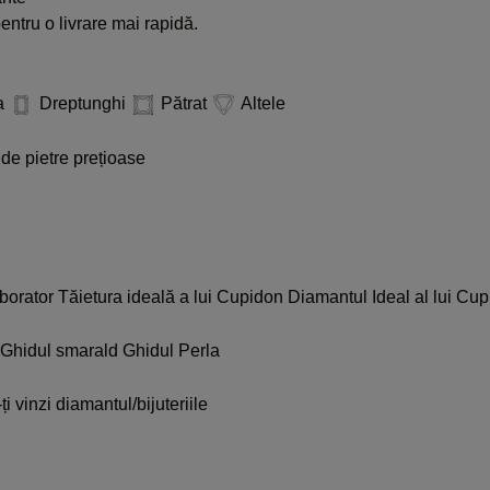
ntru o livrare mai rapidă.
a
Dreptunghi
Pătrat
Altele
de pietre prețioase
aborator
Tăietura ideală a lui Cupidon
Diamantul Ideal al lui Cup
Ghidul smarald
Ghidul Perla
i vinzi diamantul/bijuteriile