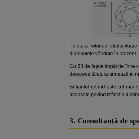
Tăietura rotundă strălucitoa
diamantele vândute în prezent. D
Cu 58 de fațete împărțite între c
deoarece tăietura urmează în mo
Briliantul rotund este cel mai st
avansate privind reflecția lumini
3. Consultanță de spe