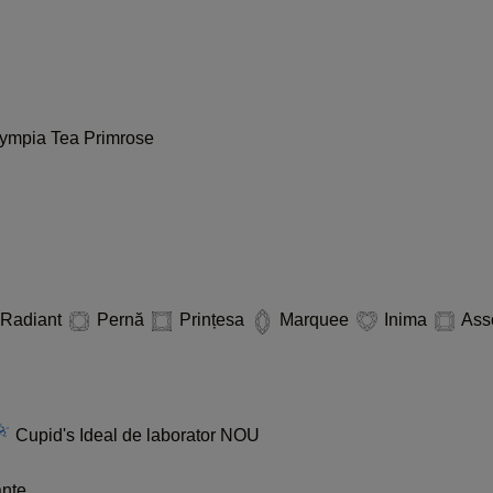
lympia
Tea
Primrose
Radiant
Pernă
Prințesa
Marquee
Inima
Ass
Cupid's Ideal de laborator
NOU
ante