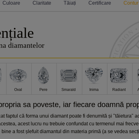
Culoare
Claritate
Tăiați
Certificare
Contur
nțiale
ma diamantelor
Oval
Pere
Smarald
Inima
Radiant
ropria sa poveste, iar fiecare doamnă propri
t faptul că forma unui diamant poate fi denumită și "tăietura" ace
cestea, acest lucru nu trebuie confundat cu termenul mai frecvent
 bine a fost șlefuit diamantul din materia primă (a se vedea secț