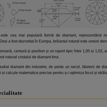
re este cea mai populară formă de diamant, reprezentând m
eși a fost dezvoltat în Europa, briliantul rotund este uneori de
oroană, centură și pavilion și un raport tipic între 1,00 și 1,02,
d natural cristalul de diamant brut.
udiat diamant din industrie; de peste un secol, tăietorii de diama
i și calcule matematice precise pentru a-i optimiza focul și strălu
cialitate