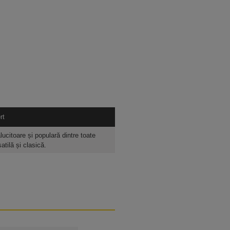
rt
lucitoare și populară dintre toate
atilă și clasică.