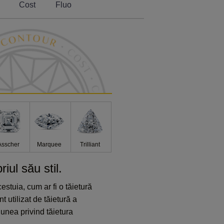
Cost
Fluo
Asscher
Marquee
Trilliant
ul său stil.
stuia, cum ar fi o tăietură
 utilizat de tăietură a
iunea privind tăietura