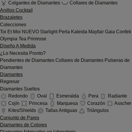
Colgantes de Diamantes
Collares de Diamantes
Anillos Cocktail
Brazaletes
Colecciones
Toi Et Moi
NUEVO
Starlight
Perla
Kaleida
Mayfair
Gaia
Confeti
Olympia
Tea
Primrose
Diseño A Medida
¿Lo Necesita Pronto?
Pendientes de Diamantes
Collares de Diamantes
Pulseras de
Diamantes
Diamantes
Regresar
Diamantes Sueltos
Redondo
Oval
Esmeralda
Pera
Radiante
Cojín
Princesa
Marquesa
Corazón
Asscher
Kites/Shields
Tallas Antiguas
Triángulos
Conjunto de Pares
Diamantes de Colores
Diamantes fabricados en laboratorio