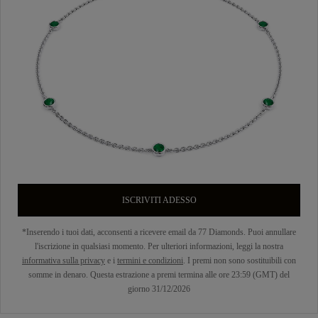
ISCRIVITI ADESSO
*Inserendo i tuoi dati, acconsenti a ricevere email da 77 Diamonds. Puoi annullare
l'iscrizione in qualsiasi momento. Per ulteriori informazioni, leggi la nostra
informativa sulla privacy
e i
termini e condizioni
. I premi non sono sostituibili con
somme in denaro. Questa estrazione a premi termina alle ore 23:59 (GMT) del
giorno 31/12/2026