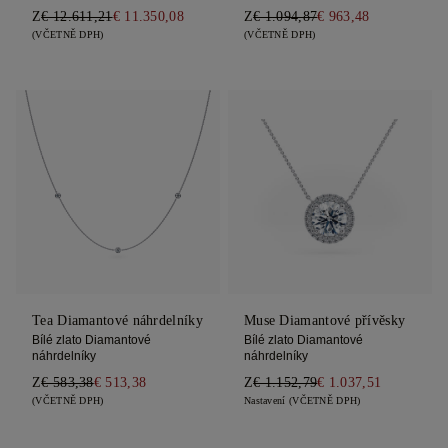
Z
€ 12.611,21
€ 11.350,08
Z
€ 1.094,87
€ 963,48
(VČETNĚ DPH)
(VČETNĚ DPH)
Tea Diamantové náhrdelníky
Muse Diamantové přívěsky
Bílé zlato Diamantové
Bílé zlato Diamantové
náhrdelníky
náhrdelníky
Z
€ 583,38
€ 513,38
Z
€ 1.152,79
€ 1.037,51
(VČETNĚ DPH)
Nastavení (VČETNĚ DPH)