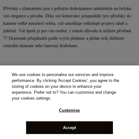
Přívěsky s diamantem jsou s jediným drahokamem umístěným na řetízku
vizí elegance a půvabu. Díky své konstrukci propouštějí tyto přívěsky do
kamene velké množství světla, což umožňuje velkolepé projevy ohně a
jiskření. Váš šperk je pro vás osobní, z tohoto důvodu si můžete přívěsek
77 Diamonds přizpůsobit podle svých představ a přidat svůj oblíbený
centrální diamant nebo barevný drahokam.
We use cookies to personalise our services and improve
performance. By clicking 'Accept Cookies', you agree to the
storing of cookies on your device to enhance your
experience. Prefer not to? You can customise and change
your cookies settings.
Customise
Accept