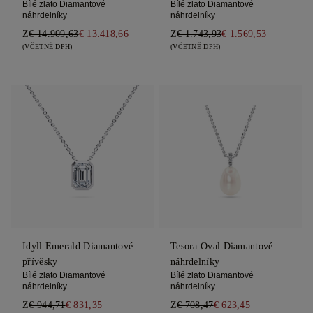
Bílé zlato Diamantové
Bílé zlato Diamantové
náhrdelníky
náhrdelníky
Z
€ 14.909,63
€ 13.418,66
Z
€ 1.743,93
€ 1.569,53
(VČETNĚ DPH)
(VČETNĚ DPH)
Idyll Emerald Diamantové
Tesora Oval Diamantové
přívěsky
náhrdelníky
Bílé zlato Diamantové
Bílé zlato Diamantové
náhrdelníky
náhrdelníky
Z
€ 944,71
€ 831,35
Z
€ 708,47
€ 623,45