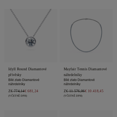
Idyll Round Diamantové
Mayfair Tennis Diamantové
přívěsky
náhrdelníky
Bílé zlato Diamantové
Bílé zlato Diamantové
náhrdelníky
náhrdelníky
Z
€ 774,14
€ 681,24
Z
€ 11.576,06
€ 10.418,45
(VČETNĚ DPH)
(VČETNĚ DPH)