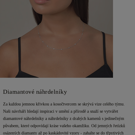
Diamantové náhrdelníky
Za každou jemnou křivkou a kosočtvercem se skrývá vize celého týmu.
Naši návrháři hledají inspiraci v umění a přírodě a snaží se vytvářet
diamantové náhrdelníky a náhrdelníky z drahých kamenů s jedinečným
půvabem, které odpovídají kráse vašeho okamžiku. Od jemných řetízků
osázených diamanty až po kaskádovité vzory - zahalte se do třpytivých