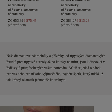
náhrdelníky
náhrdelníky
Bílé zlato Diamantové
Bílé zlato Diamantové
náhrdelníky
náhrdelníky
Z
€ 653,92
€ 575,45
Z
€ 583,27
€ 513,28
(VČETNĚ DPH)
(VČETNĚ DPH)
Naše diamantové náhrdelníky a přívěsky, od třpytivých diamantových
řetízků přes třpytivé aureoly až po kousky na míru, jsou k dispozici v
řadě stylů přizpůsobených vašim potřebám. Ať už se jedná o dárek
pro vás nebo pro někoho výjimečného, najděte šperk, který udělá už
tak krásný okamžik jednoduše kouzelným.