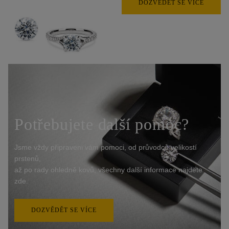
DOZVĚDĚT SE VÍCE
Potřebujete další pomoc?
Jsme vždy připraveni vám pomoci, od průvodců velikostí
prstenů,
až po rady ohledně kovů, všechny další informace najdete
zde.
DOZVĚDĚT SE VÍCE