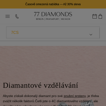
Časově omezená nabídka
—
Až 30% sleva
7CS
PRŮVODCI NÁKUPEM
DALŠÍ VZDĚLÁVÁNÍ
PROČ 77 DIAMONDS?
NÁŠ PŘÍBĚH
Diamantové vzdělávání
Abyste získali dokonalý diamant pro své
snubní prsteny
, je třeba
zvážit několik faktorů.Četli jste o 4C diamantového vzdělání, ale