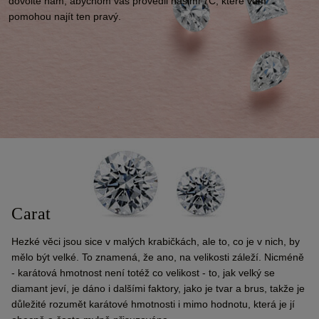
dovolte nám, abychom vás provedli našimi 7C, které vám
pomohou najít ten pravý.
Carat
Hezké věci jsou sice v malých krabičkách, ale to, co je v nich, by
mělo být velké. To znamená, že ano, na velikosti záleží. Nicméně
- karátová hmotnost není totéž co velikost - to, jak velký se
diamant jeví, je dáno i dalšími faktory, jako je tvar a brus, takže je
důležité rozumět karátové hmotnosti i mimo hodnotu, která je jí