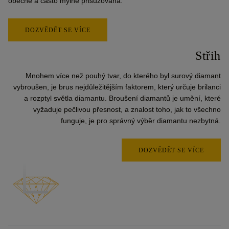
obecně a často mylně přisuzována.
DOZVĚDĚT SE VÍCE
Střih
Mnohem více než pouhý tvar, do kterého byl surový diamant
vybroušen, je brus nejdůležitějším faktorem, který určuje brilanci
a rozptyl světla diamantu. Broušení diamantů je umění, které
vyžaduje pečlivou přesnost, a znalost toho, jak to všechno
funguje, je pro správný výběr diamantu nezbytná.
DOZVĚDĚT SE VÍCE