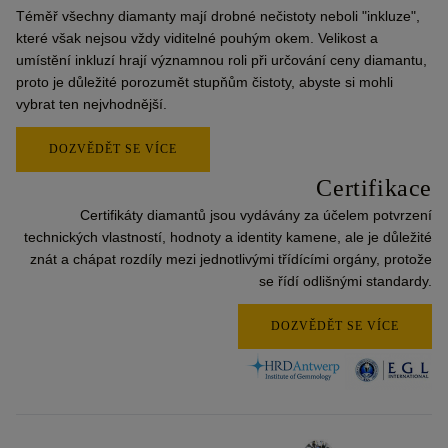
Téměř všechny diamanty mají drobné nečistoty neboli "inkluze",
které však nejsou vždy viditelné pouhým okem. Velikost a
umístění inkluzí hrají významnou roli při určování ceny diamantu,
proto je důležité porozumět stupňům čistoty, abyste si mohli
vybrat ten nejvhodnější.
DOZVĚDĚT SE VÍCE
Certifikace
Certifikáty diamantů jsou vydávány za účelem potvrzení
technických vlastností, hodnoty a identity kamene, ale je důležité
znát a chápat rozdíly mezi jednotlivými třídícími orgány, protože
se řídí odlišnými standardy.
DOZVĚDĚT SE VÍCE