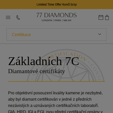
Limited Time Offer Končí brzy
Certifikace
7CS
Základních 7C
Carat
Diamantové certifikáty
Barva
Cistota
Pro objektivní posouzení kvality kamene je nezbytné,
Střih
aby byl diamant certifikován v jedné z předních
nezávislých a uznávaných certifikačních laboratoří.
Obrys
GIA, HRD, IGI a EGL jsou přední certifikační orgány v