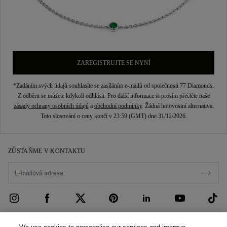
ZAREGISTRUJTE SE NYNÍ
*Zadáním svých údajů souhlasíte se zasíláním e-mailů od společnosti 77 Diamonds.
Z odběru se můžete kdykoli odhlásit. Pro další informace si prosím přečtěte naše
zásady ochrany osobních údajů
a
obchodní podmínky
. Žádná hotovostní alternativa.
Toto slosování o ceny končí v 23:59 (GMT) dne 31/12/2026.
ZŮSTAŇME V KONTAKTU
PÉČE O ZÁKAZNÍKY