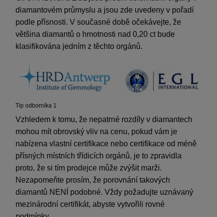
diamantovém průmyslu a jsou zde uvedeny v pořadí
Náklady
podle přísnosti. V současné době očekávejte, že
většina diamantů o hmotnosti nad 0,20 ct bude
Fluo
klasifikována jedním z těchto orgánů.
Tip odborníka 1
Vzhledem k tomu, že nepatrné rozdíly v diamantech
mohou mít obrovský vliv na cenu, pokud vám je
nabízena vlastní certifikace nebo certifikace od méně
přísných místních třídicích orgánů, je to zpravidla
proto, že si tím prodejce může zvýšit marži.
Nezapomeňte prosím, že porovnání takových
diamantů NENÍ podobné. Vždy požadujte uznávaný
mezinárodní certifikát, abyste vytvořili rovné
podmínky.