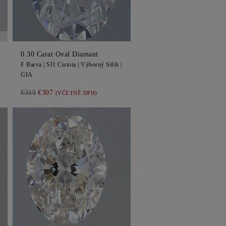
0.30
Carat Oval
Diamant
F
Barva |
SI1
Cistota |
Výborný
Střih |
GIA
€315
€307
(VČETNĚ DPH)