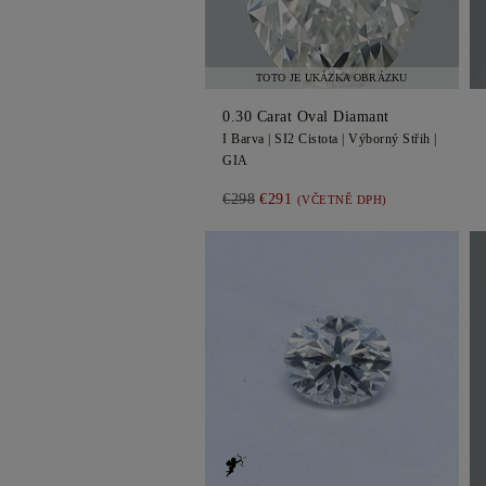
TOTO JE UKÁZKA OBRÁZKU
0.30
Carat Oval
Diamant
I
Barva |
SI2
Cistota |
Výborný
Střih |
GIA
€298
€291
(VČETNĚ DPH)