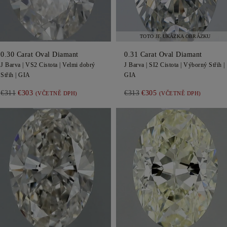
TOTO JE UKÁZKA OBRÁZKU
0.30
Carat Oval
Diamant
0.31
Carat Oval
Diamant
J
Barva |
VS2
Cistota |
Velmi dobrý
J
Barva |
SI2
Cistota |
Výborný
Střih |
Střih |
GIA
GIA
€311
€303
€313
€305
(VČETNĚ DPH)
(VČETNĚ DPH)