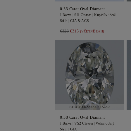
0.33
Carat Oval
Diamant
J
Barva |
SI1
Cistota |
Kupidův ideál
Střih |
GIA & AGS
€323
€315
(VČETNĚ DPH)
TOTO JE UKÁZKA OBRÁZKU
0.38
Carat Oval
Diamant
J
Barva |
VS2
Cistota |
Velmi dobrý
Střih |
GIA