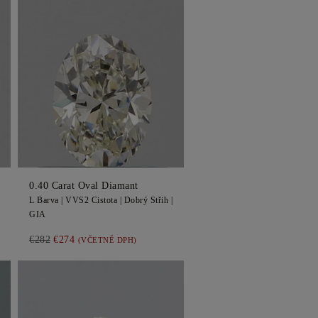
0.40
Carat Oval
Diamant
L
Barva |
VVS2
Cistota |
Dobrý
Střih |
GIA
€282
€274
(VČETNĚ DPH)