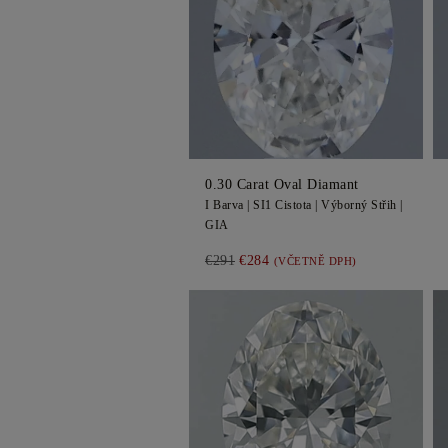
0.30
Carat Oval
Diamant
I
Barva |
SI1
Cistota |
Výborný
Střih |
GIA
€291
€284
(VČETNĚ DPH)