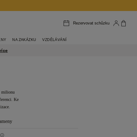
Rezervovat schůzku
ENY
NA ZAKÁZKU
VZDĚLÁVÁNÍ
více
8 milionu
ferenci. Ke
izace.
kameny
a