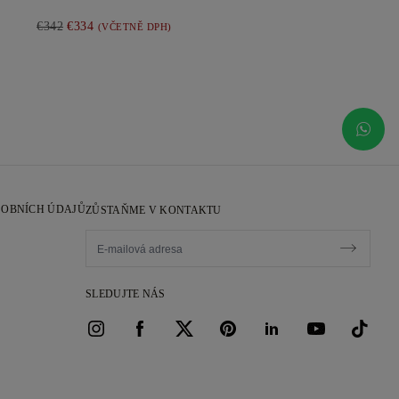
€342
€334
(VČETNĚ DPH)
SOBNÍCH ÚDAJŮ
ZŮSTAŇME V KONTAKTU
SLEDUJTE NÁS