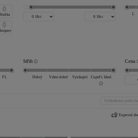
L
Hruška
arquee
Střih
Cena
FL
Dobrý
Velmi dobré
Vynikající
Cupid's Ideal
Expresní do