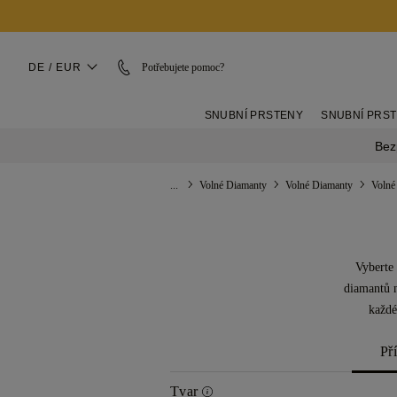
DE / EUR
Potřebujete pomoc?
SNUBNÍ PRSTENY
SNUBNÍ PRS
Bez
...
Volné Diamanty
Volné Diamanty
Volné
Vyberte 
diamantů n
každé
Př
Tvar