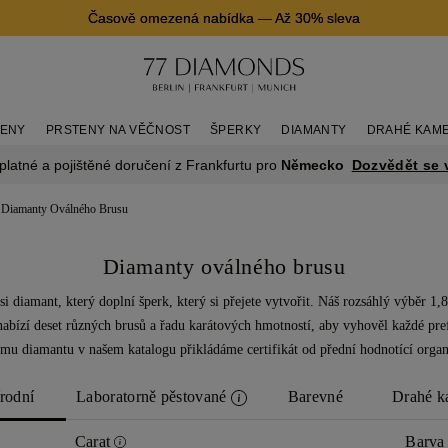
Časově omezená nabídka
—
Až 30% sleva
TENY
PRSTENY NA VĚČNOST
ŠPERKY
DIAMANTY
DRAHÉ KAM
Dozvědět se 
platné a pojištěné doručení z Frankfurtu pro
Německo
 Diamanty Oválného Brusu
Diamanty oválného brusu
si diamant, který doplní šperk, který si přejete vytvořit. Náš rozsáhlý výběr 1,
abízí deset různých brusů a řadu karátových hmotností, aby vyhověl každé pre
mu diamantu v našem katalogu přikládáme certifikát od přední hodnotící organ
írodní
Laboratorně pěstované
Barevné
Drahé 
Carat
Barv