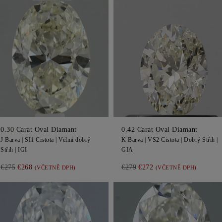
0.30
Carat Oval
Diamant
0.42
Carat Oval
Diamant
J
Barva |
SI1
Cistota |
Velmi dobrý
K
Barva |
VS2
Cistota |
Dobrý
Střih |
Střih |
IGI
GIA
€275
€268
€279
€272
(VČETNĚ DPH)
(VČETNĚ DPH)