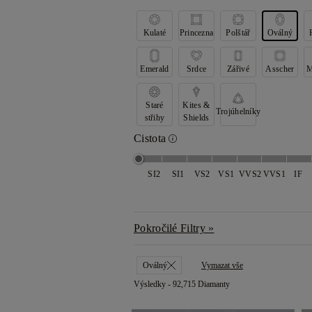
Kulaté
Princezna
Polštář
Oválný
Emerald
Srdce
Zářivé
Asscher
M
Staré
Kites &
Trojúhelníky
střihy
Shields
Cistota
SI2
SI1
VS2
VS1
VVS2
VVS1
IF
Pokročilé Filtry
Oválný
Vymazat vše
Výsledky -
92,715 Diamanty