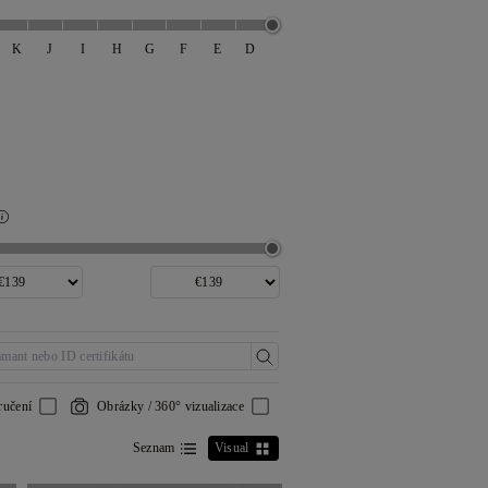
K
J
I
H
G
F
E
D
ručení
Obrázky / 360° vizualizace
Seznam
Visual