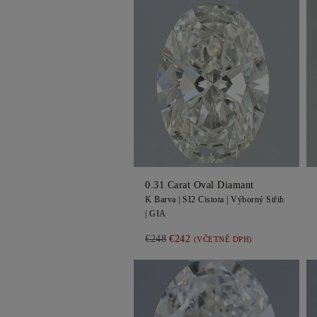
0.31
Carat Oval
Diamant
K
Barva |
SI2
Cistota |
Výborný
Střih
|
GIA
€248
€242
(VČETNĚ DPH)