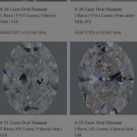
0.34
Carat Oval
Diamant
0.38
Carat Oval
Diamant
L
Barva |
VVS1
Cistota |
Výborný
J
Barva |
VVS2
Cistota |
Velmi dobrý
Střih |
GIA
Střih |
IGI
€335
€327
€337
€329
(VČETNĚ DPH)
(VČETNĚ DPH)
0.31
Carat Oval
Diamant
0.35
Carat Oval
Diamant
F
Barva |
SI1
Cistota |
Výborný
Střih |
I
Barva |
SI1
Cistota |
Výborný
Střih |
GIA
GIA