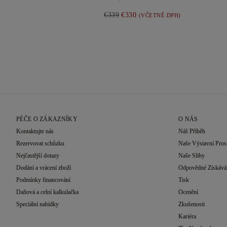
€339
€330
(VČETNĚ DPH)
PÉČE O ZÁKAZNÍKY
O NÁS
Kontaktujte nás
Náš Příběh
Rezervovat schůzku
Naše Výstavní Pros
Nejčastější dotazy
Naše Sliby
Dodání a vrácení zboží
Odpovědné Získává
Podmínky financování
Tisk
Daňová a celní kalkulačka
Ocenění
Speciální nabídky
Zkušenosti
Kariéra