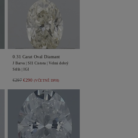
0.31
Carat Oval
Diamant
J
Barva |
SI1
Cistota |
Velmi dobrý
Střih |
IGI
€297
€290
(VČETNĚ DPH)