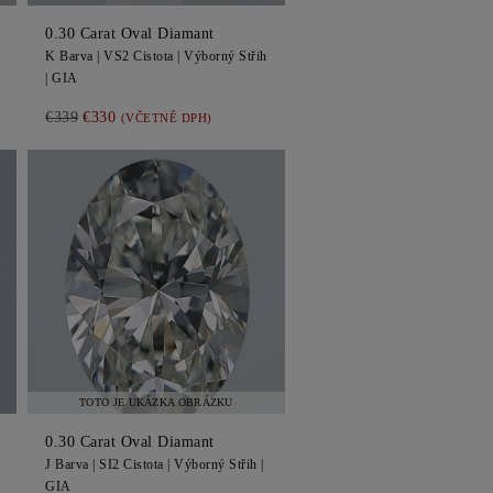
0.30
Carat Oval
Diamant
K
Barva |
VS2
Cistota |
Výborný
Střih
|
GIA
€339
€330
(VČETNĚ DPH)
TOTO JE UKÁZKA OBRÁZKU
0.30
Carat Oval
Diamant
J
Barva |
SI2
Cistota |
Výborný
Střih |
GIA