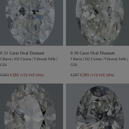
0.31
Carat Oval
Diamant
0.30
Carat Oval
Diamant
I
Barva |
SI2
Cistota |
Výborný
Střih |
J
Barva |
SI2
Cistota |
Výborný
Střih |
GIA
GIA
€293
€286
€297
€289
(VČETNĚ DPH)
(VČETNĚ DPH)