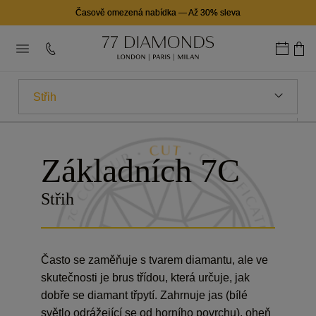
Časově omezená nabídka
—
Až 30% sleva
Střih
7CS
Základních 7C
Carat
Střih
Barva
Cistota
Často se zaměňuje s tvarem diamantu, ale ve
Certifikace
skutečnosti je brus třídou, která určuje, jak
dobře se diamant třpytí. Zahrnuje jas (bílé
Obrys
světlo odrážející se od horního povrchu), oheň