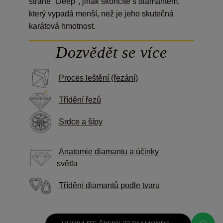
straně "Deep", jinak skončíte s diamantem,
který vypadá menší, než je jeho skutečná
karátová hmotnost.
Dozvědět se více
Proces leštění (řezání)
Třídění řezů
Srdce a šípy
Anatomie diamantu
a účinky
světla
Třídění diamantů podle tvaru