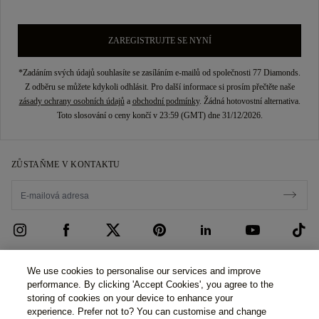
ZAREGISTRUJTE SE NYNÍ
*Zadáním svých údajů souhlasíte se zasíláním e-mailů od společnosti 77 Diamonds.
Z odběru se můžete kdykoli odhlásit. Pro další informace si prosím přečtěte naše
zásady ochrany osobních údajů
a
obchodní podmínky
. Žádná hotovostní alternativa.
Toto slosování o ceny končí v 23:59 (GMT) dne 31/12/2026.
ZŮSTAŇME V KONTAKTU
PÉČE O ZÁKAZNÍKY
We use cookies to personalise our services and improve
performance. By clicking 'Accept Cookies', you agree to the
Kontaktujte nás
O NÁS
storing of cookies on your device to enhance your
experience. Prefer not to? You can customise and change
Rezervovat schůzku
Náš Příběh