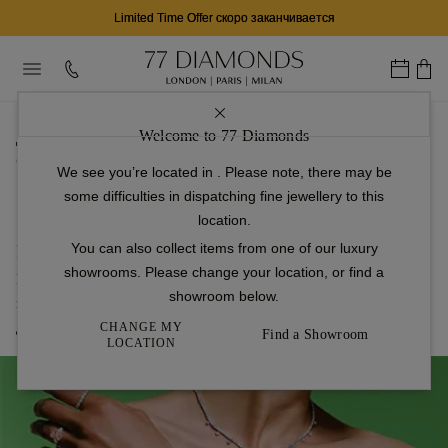
Limited Time Offer скоро заканчивается
...
Welcome to 77 Diamonds
домашняя страница
Обручальные кольца
We see you’re located in
. Please note, there may be
Винтаж
some difficulties in dispatching fine jewellery to this
Round Cut Vintage Engagement Rings
location.
Round Cut Vintage Engagement Rings
You can also collect items from one of our luxury
showrooms. Please change your location, or find a
Классика вечна. Круглые винтажные помолвочные кольца сочетают
showroom below.
в себе традиционный блеск круглого бриллианта и сложную
CHANGE MY
детализацию старинного дизайна.
Find a Showroom
LOCATION