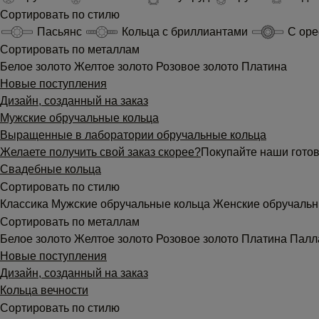
Сортировать по стилю
Пасьянс
Кольца с бриллиантами
С ор
Сортировать по металлам
Белое золото
Желтое золото
Розовое золото
Платина
Новые поступления
Дизайн, созданный на заказ
Мужские обручальные кольца
Выращенные в лаборатории обручальные кольца
Желаете получить свой заказ скорее?
Покупайте наши готов
Свадебные кольца
Сортировать по стилю
Классика
Мужские обручальные кольца
Женские обручальн
Сортировать по металлам
Белое золото
Желтое золото
Розовое золото
Платина
Палл
Новые поступления
Дизайн, созданный на заказ
Кольца вечности
Сортировать по стилю