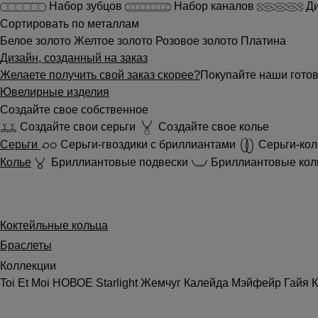
Набор зубцов
Набор каналов
Ди
Сортировать по металлам
Белое золото
Желтое золото
Розовое золото
Платина
Дизайн, созданный на заказ
Желаете получить свой заказ скорее?
Покупайте наши готов
Ювелирные изделия
Создайте свое собственное
Создайте свои серьги
Создайте свое колье
Серьги
Серьги-гвоздики с бриллиантами
Серьги-кол
Колье
Бриллиантовые подвески
Бриллиантовые кол
Коктейльные кольца
Браслеты
Коллекции
Toi Et Moi
НОВОЕ
Starlight
Жемчуг
Калейда
Мэйфейр
Гайя