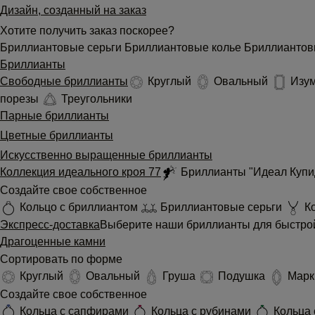
Дизайн, созданный на заказ
Хотите получить заказ поскорее?
Бриллиантовые серьги
Бриллиантовые колье
Бриллиантов
Бриллианты
Свободные бриллианты
Круглый
Овальный
Изу
порезы
Треугольники
Парные бриллианты
Цветные бриллианты
Искусственно выращенные бриллианты
Коллекция идеального кроя 77
Бриллианты "Идеал Куп
Создайте свое собственное
Кольцо с бриллиантом
Бриллиантовые серьги
Ко
Экспресс-доставка
Выберите наши бриллианты для быстрой
Драгоценные камни
Сортировать по форме
Круглый
Овальный
Груша
Подушка
Марк
Создайте свое собственное
Кольца с сапфирами
Кольца с рубинами
Кольца 