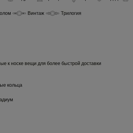
еолом
Винтаж
Трилогия
ые к носке вещи для более быстрой доставки
ые кольца
адиум