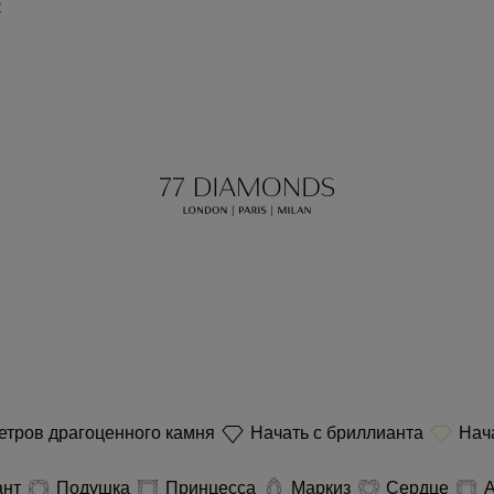
С
етров драгоценного камня
Начать с бриллианта
Нача
ант
Подушка
Принцесса
Маркиз
Сердце
А