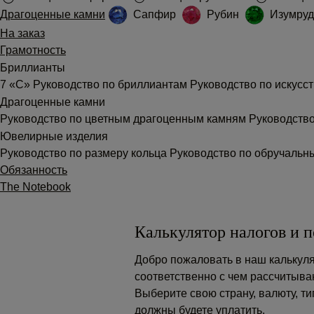
Драгоценные камни
Сапфир
Рубин
Изумруд
На заказ
Грамотность
Бриллианты
7 «С»
Руководство по бриллиантам
Руководство по искус
Драгоценные камни
Руководство по цветным драгоценным камням
Руководств
Ювелирные изделия
Руководство по размеру кольца
Руководство по обручаль
Обязанность
The Notebook
Калькулятор налогов и 
Добро пожаловать в наш калькуля
соответственно с чем рассчитыва
Выберите свою страну, валюту, т
должны будете уплатить.