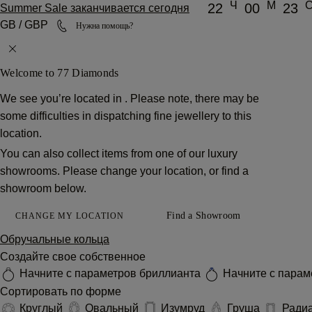
Ч
М
22
00
23
Summer Sale заканчивается сегодня
GB / GBP
Нужна помощь?
Welcome to 77 Diamonds
We see you’re located in
. Please note, there may be
some difficulties in dispatching fine jewellery to this
location.
You can also collect items from one of our luxury
showrooms. Please change your location, or find a
showroom below.
Find a Showroom
CHANGE MY LOCATION
Обручальные кольца
Создайте свое собственное
Начните с параметров бриллианта
Начните с парам
Сортировать по форме
Круглый
Овальный
Изумруд
Груша
Ради