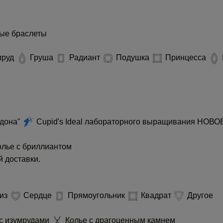
ые браслеты
мруд
Груша
Радиант
Подушка
Принцесса
идона"
Cupid's Ideal лабораторного выращивания
НОВО
лье с бриллиантом
 доставки.
из
Сердце
Прямоугольник
Квадрат
Другое
с изумрудами
Колье с драгоценным камнем